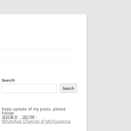
Search
Search
Keep update of my posts, please
follow:
追踪新文，請訂閱：
WhatsApp Channel of MiriSusanna