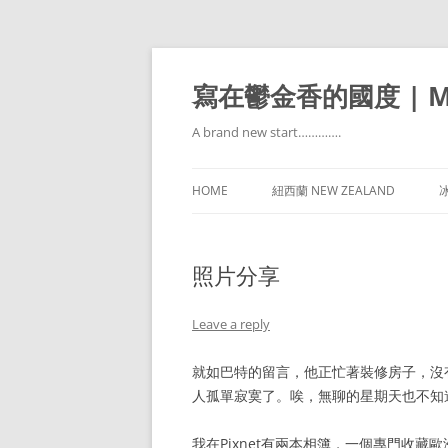
寫在鬱金香的國度 | Mir
A brand new start………….
HOME
紐西蘭 NEW ZEALAND
冰
照片分享
Leave a reply
就如巴特的留言，他正忙著裝修房子，沒有太多
人孤單寂寞了。唉，無聊的星期天也不知
我在Pixnet有兩本相簿，一個專門收