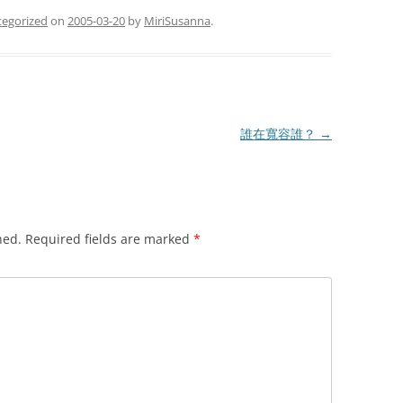
tegorized
on
2005-03-20
by
MiriSusanna
.
誰在寬容誰？
→
hed.
Required fields are marked
*