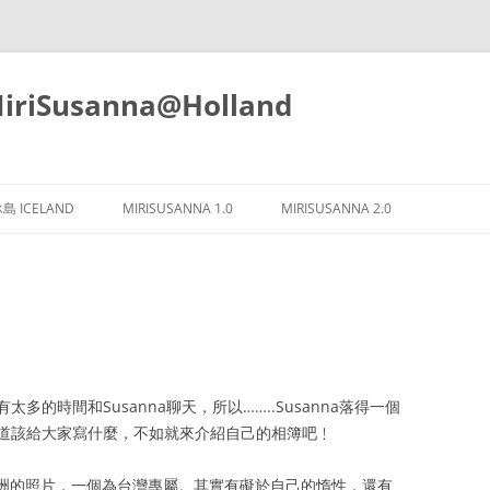
iSusanna@Holland
Skip
to
島 ICELAND
MIRISUSANNA 1.0
MIRISUSANNA 2.0
content
的時間和Susanna聊天，所以……..Susanna落得一個
道該給大家寫什麼，不如就來介紹自己的相簿吧﹗
藏歐洲的照片，一個為台灣專屬。其實有礙於自己的惰性，還有