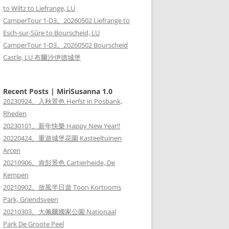
to Wiltz to Liefrange, LU
CamperTour 1-D3。20260502 Liefrange to
Esch-sur-Sûre to Bourscheid, LU
CamperTour 1-D3。20260502 Bourscheid
Castle, LU 布爾沙伊德城堡
Recent Posts | MiriSusanna 1.0
20230924。入秋景色 Herfst in Posbank,
Rheden
20230101。新年快樂 Happy New Year!!
20220424。重遊城堡花園 Kasteeltuinen
Arcen
20210906。肯彭景色 Cartierheide, De
Kempen
20210902。放風半日遊 Toon Kortooms
Park, Griendsveen
20210303。大佩爾國家公園 Nationaal
Park De Groote Peel