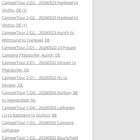
CamperTour 2-D2。20260523 Harlesiel to
Vlotho, DE (2)
CamperTour 2-D2。20260523 Harlesiel to
Vlotho, DE (1)
CamperTour 2-D2。20260523 Aurich to
Wittmund to Harlesiel, DE
CamperTour 2-D1。20260522-23 Private
Camping Pfalzdorfer, Aurich, DE
CamperTour 2-D1。20260522 Dörpen to
Pfalzdorfer, DE
CamperTour 2-D1。20260522 NL to
Dörpen, DE
CamperTour 1-D4。20260503 Durbuy, BE
to Veenendaal, NL
CamperTour 1-D4。20260503 Liefrange,
LU to Bastogne to Durbuy, BE
CamperTour 1-D3。20260502 Camping
Liefrange
CamperTour 1-D3。20260502 Bourscheid