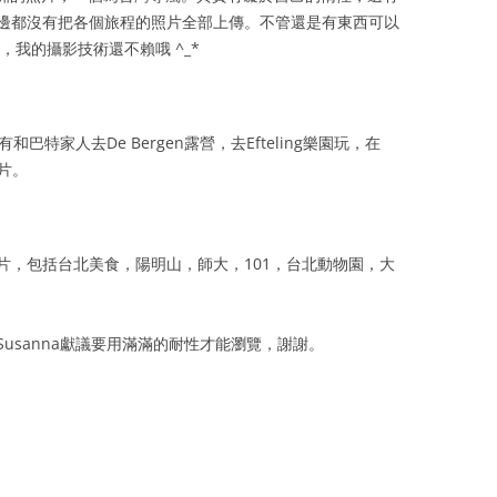
邊都沒有把各個旅程的照片全部上傳。不管還是有東西可以
，我的攝影技術還不賴哦 ^_*
巴特家人去De Bergen露營，去Efteling樂園玩，在
照片。
片，包括台北美食，陽明山，師大，101，台北動物園，大
usanna獻議要用滿滿的耐性才能瀏覽，謝謝。