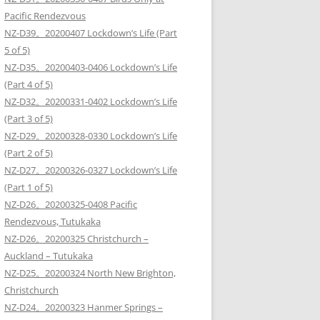
Pacific Rendezvous
NZ-D39。20200407 Lockdown’s Life (Part
5 of 5)
NZ-D35。20200403-0406 Lockdown’s Life
(Part 4 of 5)
NZ-D32。20200331-0402 Lockdown’s Life
(Part 3 of 5)
NZ-D29。20200328-0330 Lockdown’s Life
(Part 2 of 5)
NZ-D27。20200326-0327 Lockdown’s Life
(Part 1 of 5)
NZ-D26。20200325-0408 Pacific
Rendezvous, Tutukaka
NZ-D26。20200325 Christchurch –
Auckland – Tutukaka
NZ-D25。20200324 North New Brighton,
Christchurch
NZ-D24。20200323 Hanmer Springs –