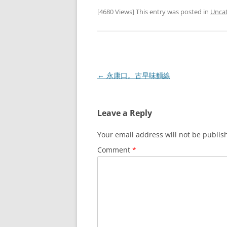
[4680 Views] This entry was posted in
Unca
Post
←
永康口。古早味麵線
navigation
Leave a Reply
Your email address will not be publis
Comment
*