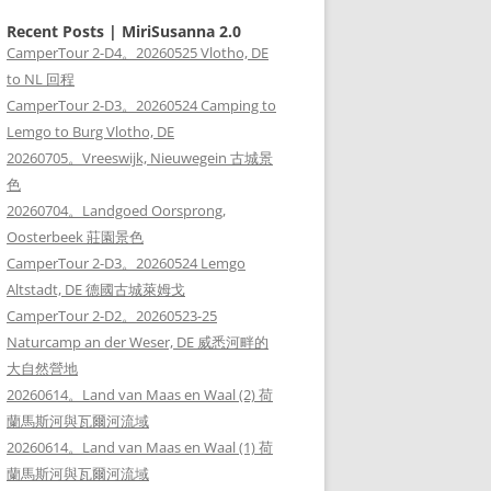
Recent Posts | MiriSusanna 2.0
CamperTour 2-D4。20260525 Vlotho, DE
to NL 回程
CamperTour 2-D3。20260524 Camping to
Lemgo to Burg Vlotho, DE
20260705。Vreeswijk, Nieuwegein 古城景
色
20260704。Landgoed Oorsprong,
Oosterbeek 莊園景色
CamperTour 2-D3。20260524 Lemgo
Altstadt, DE 德國古城萊姆戈
CamperTour 2-D2。20260523-25
Naturcamp an der Weser, DE 威悉河畔的
大自然營地
20260614。Land van Maas en Waal (2) 荷
蘭馬斯河與瓦爾河流域
20260614。Land van Maas en Waal (1) 荷
蘭馬斯河與瓦爾河流域