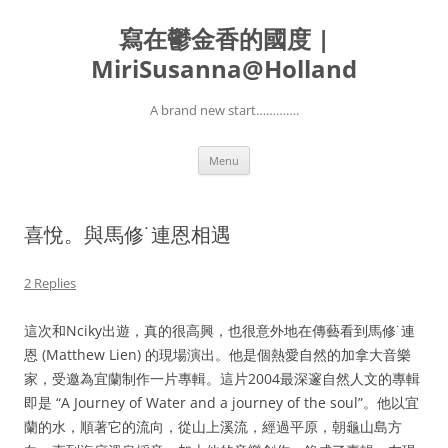
寫在鬱金香的國度 |
MiriSusanna@Holland
A brand new start………….
Skip
Menu
to
content
喜悅。與馬修˙連恩相遇
2 Replies
這次和Nciky出遊，真的很高興，也很意外地在傳藝看到馬修˙連
恩 (Matthew Lien) 的現場演出。他是個熱愛自然的加拿大音樂
家，受邀為宜蘭制作一片專輯。這片2004最深邃自然人文的專輯
即是 “A Journey of Water and a journey of the soul”。他以宜
蘭的水，順著它的流向，從山上溪流，經過平原，朝龜山島方