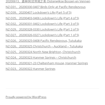
20200613。森林與沼澤湖之美 Oisterwijkse Bossen en Vennen
NZ-D31。20200330-0407 Birds Only at Pacific Rendezvous
NZ-D39。20200407 Lockdown’s Life (Part 5 of 5)
NZ-D35。20200403-0406 Lockdown’s Life (Part 4 of 5)
NZ-D32。20200331-0402 Lockdown’s Life (Part 3 of 5)
NZ-D29。20200328-0330 Lockdown’s Life (Part 2 of 5)
NZ-D27。20200326-0327 Lockdown’s Life (Part 1 of 5)
NZ-D26。20200325-0408 Pacific Rendezvous, Tutukaka
NZ-D26。20200325 Christchurch – Auckland – Tutukaka
NZ-D25。20200324 North New Brighton, Christchurch
NZ-D24。20200323 Hanmer Springs – Christchurch
NZ-D22。20200321-23 Cheltenham House, Hanmer Springs
NZ-D23。20200322 Hanmer Springs
Proudly powered by WordPress