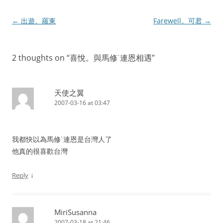
Post
←
出遊。羅東
Farewell。可君
→
navigation
2 thoughts on “
喜悅。與馬修˙連恩相遇
”
天使之翼
2007-03-16 at 03:47
我都快以為馬修˙連恩是台灣人了
他真的很喜歡台灣
↓
Reply
MiriSusanna
2007-03-18 at 21:46