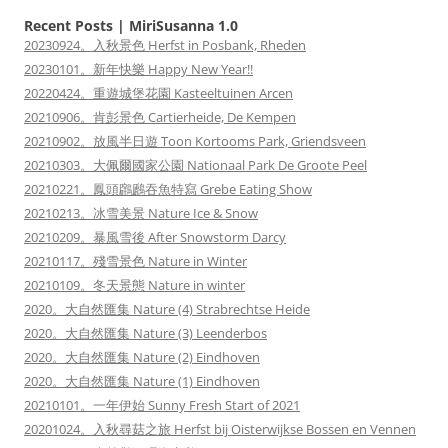
Recent Posts | MiriSusanna 1.0
20230924。入秋景色 Herfst in Posbank, Rheden
20230101。新年快樂 Happy New Year!!
20220424。重遊城堡花園 Kasteeltuinen Arcen
20210906。肯彭景色 Cartierheide, De Kempen
20210902。放風半日遊 Toon Kortooms Park, Griendsveen
20210303。大佩爾國家公園 Nationaal Park De Groote Peel
20210221。鳳頭鸊鷉吞魚特寫 Grebe Eating Show
20210213。冰雪美景 Nature Ice & Snow
20210209。暴風雪後 After Snowstorm Darcy
20210117。殘雪景色 Nature in Winter
20210109。冬天景態 Nature in winter
2020。大自然匯集 Nature (4) Strabrechtse Heide
2020。大自然匯集 Nature (3) Leenderbos
2020。大自然匯集 Nature (2) Eindhoven
2020。大自然匯集 Nature (1) Eindhoven
20210101。一年伊始 Sunny Fresh Start of 2021
20201024。入秋尋菇之旅 Herfst bij Oisterwijkse Bossen en Vennen