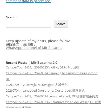
comment data is processed.
Search
Search
Keep update of my posts, please follow:
追踪新文，請訂閱：
WhatsApp Channel of MiriSusanna
Recent Posts | MiriSusanna 2.0
CamperTour 2-D4。20260525 Vlotho, DE to NL 回程
CamperTour 2-D3。20260524 Camping to Lemgo to Burg Vlotho,
DE
20260705。Vreeswijk, Nieuwegein 古城景色
20260704。Landgoed Oorsprong, Oosterbeek 莊園景色
CamperTour 2-D3。20260524 Lemgo Altstadt, DE 德國古城萊姆戈
CamperTour 2-D2。20260523-25 Naturcamp an der Weser, DE 威悉
河畔的大自然營地