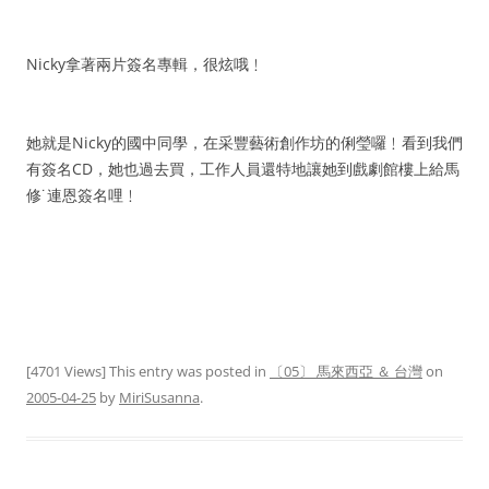
Nicky拿著兩片簽名專輯，很炫哦﹗
她就是Nicky的國中同學，在采豐藝術創作坊的俐瑩囉﹗看到我們
有簽名CD，她也過去買，工作人員還特地讓她到戲劇館樓上給馬
修˙連恩簽名哩﹗
[4701 Views] This entry was posted in
〔05〕 馬來西亞 ＆ 台灣
on
2005-04-25
by
MiriSusanna
.