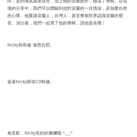
向，直到海底溫泉採音，加上他的音樂創作，錄成了專輯。在現
場的分享中，我們可以體驗到他對宜蘭的一往情深，及熱愛自然
的心懷。他要讓宜蘭人，台灣人，甚至整個世界認識宜蘭的聲
音。演出後，我們一起買了他的專輯，請他簽名哦﹗
Nicky與馬修˙連恩合照。
簽著Nicky那張CD時攝。
相見歡，Nicky笑的好燦爛哦 ^___^