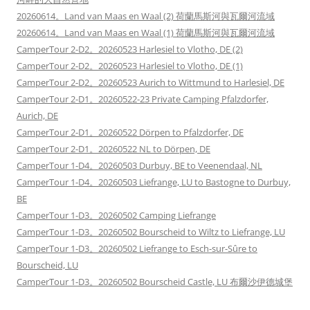
20260614。Land van Maas en Waal (2) 荷蘭馬斯河與瓦爾河流域
20260614。Land van Maas en Waal (1) 荷蘭馬斯河與瓦爾河流域
CamperTour 2-D2。20260523 Harlesiel to Vlotho, DE (2)
CamperTour 2-D2。20260523 Harlesiel to Vlotho, DE (1)
CamperTour 2-D2。20260523 Aurich to Wittmund to Harlesiel, DE
CamperTour 2-D1。20260522-23 Private Camping Pfalzdorfer,
Aurich, DE
CamperTour 2-D1。20260522 Dörpen to Pfalzdorfer, DE
CamperTour 2-D1。20260522 NL to Dörpen, DE
CamperTour 1-D4。20260503 Durbuy, BE to Veenendaal, NL
CamperTour 1-D4。20260503 Liefrange, LU to Bastogne to Durbuy,
BE
CamperTour 1-D3。20260502 Camping Liefrange
CamperTour 1-D3。20260502 Bourscheid to Wiltz to Liefrange, LU
CamperTour 1-D3。20260502 Liefrange to Esch-sur-Sûre to
Bourscheid, LU
CamperTour 1-D3。20260502 Bourscheid Castle, LU 布爾沙伊德城堡