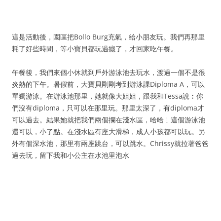
這是活動後，園區把Bollo Burg充氣，給小朋友玩。我們再那里
耗了好些時間，等小寶貝都玩過癮了，才回家吃午餐。
午餐後，我們來個小休就到戶外游泳池去玩水，渡過一個不是很
炎熱的下午。暑假前，大寶貝剛剛考到游泳課Diploma A，可以
單獨游泳。在游泳池那里，她就像大姐姐，跟我和Tessa說︰你
們沒有diploma，只可以在那里玩。那里太深了，有diploma才
可以過去。結果她就把我們兩個攔在淺水區，哈哈﹗這個游泳池
還可以，小了點。在淺水區有座大滑梯，成人小孩都可以玩。另
外有個深水池，那里有兩座跳台，可以跳水。Chrissy就拉著爸爸
過去玩，留下我和小公主在水池里泡水