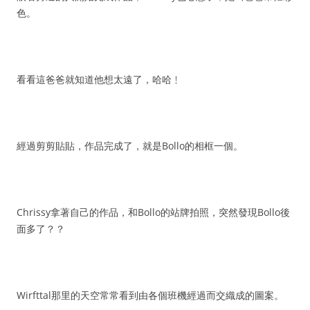
色。
看看這爸爸就知道他想太遠了，哈哈﹗
經過剪剪貼貼，作品完成了，就是Bollo的相框一個。
Chrissy拿著自己的作品，和Bollo的站牌拍照，突然發現Bollo後
面多了？？
Wirfttal那里的天空常常看到由各個班機經過而交織成的圖案。