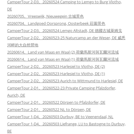
CamperTour 2-D3。20260524 Camping to Lemgo to Burg Vlotho,
DE
20260705。Vreeswijk, Nieuwegein 古城景色
20260704。Landgoed Oorsprong, Oosterbeek 莊園景色
CamperTour 2-D3。20260524 Lemgo Altstadt, DE 德國古城萊姆戈
CamperTour 2-D2。20260523-25 Naturcamp an der Weser, DE 威悉
河畔的大自然營地
20260614。Land van Maas en Waal (2) 荷蘭馬斯河與瓦爾河流域
20260614。Land van Maas en Waal (1) 荷蘭馬斯河與瓦爾河流域
CamperTour 2-D2。20260523 Harlesiel to Vlotho, DE (2)
CamperTour 2-D2。20260523 Harlesiel to Vlotho, DE (1)
CamperTour 2-D2。20260523 Aurich to Wittmund to Harlesiel, DE
CamperTour 2-D1。20260522-23 Private Camping Pfalzdorfer,
Aurich, DE
CamperTour 2-D1。20260522 Dörpen to Pfalzdorfer, DE
CamperTour 2-D1。20260522 NL to Dörpen, DE
CamperTour 1-D4。20260503 Durbuy, BE to Veenendaal, NL
CamperTour 1-D4。20260503 Liefrange, LU to Bastogne to Durbuy,
BE