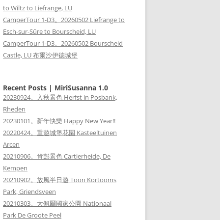
to Wiltz to Liefrange, LU
CamperTour 1-D3。20260502 Liefrange to
Esch-sur-Sûre to Bourscheid, LU
CamperTour 1-D3。20260502 Bourscheid
Castle, LU 布爾沙伊德城堡
Recent Posts | MiriSusanna 1.0
20230924。入秋景色 Herfst in Posbank,
Rheden
20230101。新年快樂 Happy New Year!!
20220424。重遊城堡花園 Kasteeltuinen
Arcen
20210906。肯彭景色 Cartierheide, De
Kempen
20210902。放風半日遊 Toon Kortooms
Park, Griendsveen
20210303。大佩爾國家公園 Nationaal
Park De Groote Peel