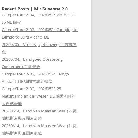
Recent Posts | MiriSusanna 2.0
CamperTour 2-D4。20260525 Vlotho, DE
to NL 回程
CamperTour 2-D3。20260524 Camping to
Lemgo to Burg Vlotho, DE
20260705。Vreeswijk, Nieuwegein 古城景
色
20260704。Landgoed Oorsprong,
Oosterbeek 莊園景色
CamperTour 2-D3。20260524 Lemgo
Altstadt, DE 德國古城萊姆戈
CamperTour 2-D2。20260523-25
Naturcamp an der Weser, DE 威悉河畔的
大自然營地
20260614。Land van Maas en Waal (2) 荷
蘭馬斯河與瓦爾河流域
20260614。Land van Maas en Waal (1) 荷
蘭馬斯河與瓦爾河流域