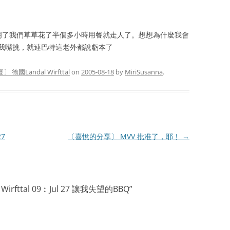
證明了我們草草花了半個多小時用餐就走人了。想想為什麼我會
我嘴挑，就連巴特這老外都說虧本了
〕 德國Landal Wirfttal
on
2005-08-18
by
MiriSusanna
.
27
〔喜悅的分享〕 MVV 批准了，耶﹗
→
Wirfttal 09︰Jul 27 讓我失望的BBQ
”