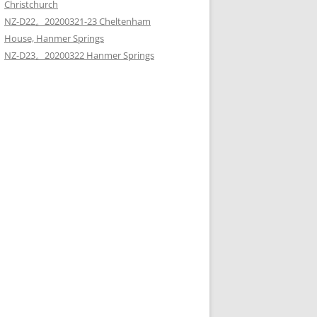
Christchurch
NZ-D22。20200321-23 Cheltenham
House, Hanmer Springs
NZ-D23。20200322 Hanmer Springs