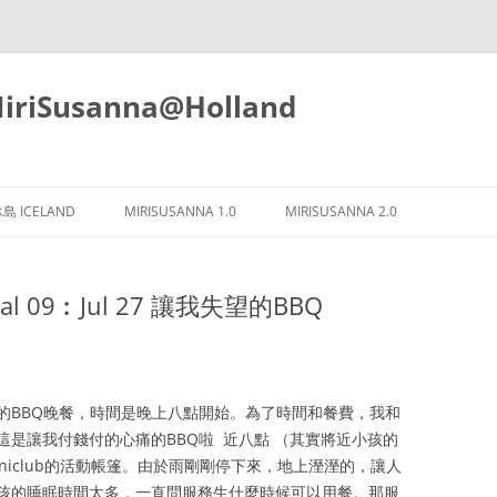
iSusanna@Holland
Skip
to
島 ICELAND
MIRISUSANNA 1.0
MIRISUSANNA 2.0
content
ttal 09︰Jul 27 讓我失望的BBQ
的BBQ晚餐，時間是晚上八點開始。為了時間和餐費，我和
這是讓我付錢付的心痛的BBQ啦
近八點 （其實將近小孩的
Miniclub的活動帳篷。由於雨剛剛停下來，地上溼溼的，讓人
孩的睡眠時間太多，一直問服務生什麼時候可以用餐。那服