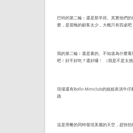
巴特的第二輪︰還是那羊排。其實他們的
麼，是當晚的顧客太少，大概只有四桌吧
我的第二輪︰還是素的。不知道為什麼看
吧﹗好不好吃？還好囉﹗ （我是不是太
現場還有Bollo Miniclub的姐姐
跳
這是用餐的同時發現美麗的天空，趕快拍