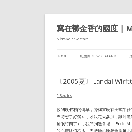
寫在鬱金香的國度 | Mir
A brand new start………….
HOME
紐西蘭 NEW ZEALAND
冰
〔2005夏〕 Landal Wirf
2 Replies
收到度假村的傳單，聲稱當晚有美式牛仔
巴特想了好幾回，才決定去參加，誰知道
睡眠時間了），我們到達會場 －Bollo 
的心情降溫不少。巴特擔心晚餐會拖延小