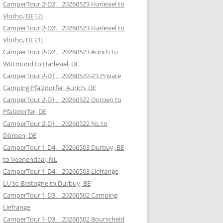
CamperTour 2-D2。20260523 Harlesiel to
Vlotho, DE (2)
CamperTour 2-D2。20260523 Harlesiel to
Vlotho, DE (1)
CamperTour 2-D2。20260523 Aurich to
Wittmund to Harlesiel, DE
CamperTour 2-D1。20260522-23 Private
Camping Pfalzdorfer, Aurich, DE
CamperTour 2-D1。20260522 Dörpen to
Pfalzdorfer, DE
CamperTour 2-D1。20260522 NL to
Dörpen, DE
CamperTour 1-D4。20260503 Durbuy, BE
to Veenendaal, NL
CamperTour 1-D4。20260503 Liefrange,
LU to Bastogne to Durbuy, BE
CamperTour 1-D3。20260502 Camping
Liefrange
CamperTour 1-D3。20260502 Bourscheid