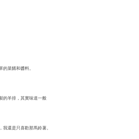
單的菜餚和醬料。
製的羊排，其實味道一般
，我還是只喜歡那馬鈴薯。