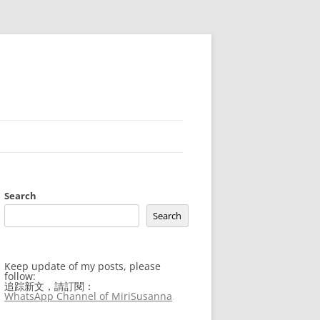
Search
Search
Keep update of my posts, please
follow:
追踪新文，請訂閱：
WhatsApp Channel of MiriSusanna