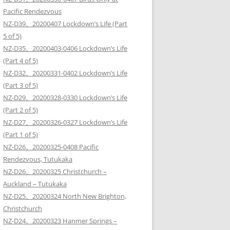
Pacific Rendezvous
NZ-D39。20200407 Lockdown’s Life (Part
5 of 5)
NZ-D35。20200403-0406 Lockdown’s Life
(Part 4 of 5)
NZ-D32。20200331-0402 Lockdown’s Life
(Part 3 of 5)
NZ-D29。20200328-0330 Lockdown’s Life
(Part 2 of 5)
NZ-D27。20200326-0327 Lockdown’s Life
(Part 1 of 5)
NZ-D26。20200325-0408 Pacific
Rendezvous, Tutukaka
NZ-D26。20200325 Christchurch –
Auckland – Tutukaka
NZ-D25。20200324 North New Brighton,
Christchurch
NZ-D24。20200323 Hanmer Springs –