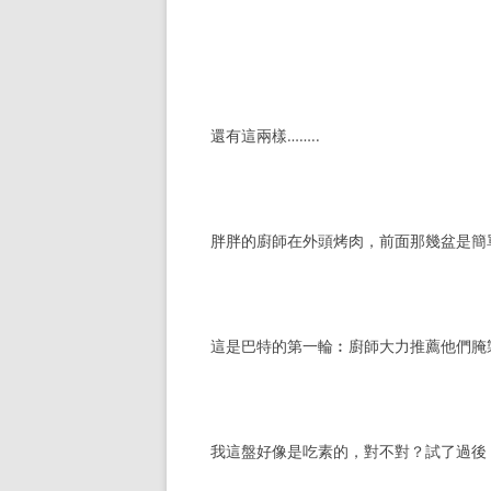
還有這兩樣……..
胖胖的廚師在外頭烤肉，前面那幾盆是簡
這是巴特的第一輪︰廚師大力推薦他們腌
我這盤好像是吃素的，對不對？試了過後