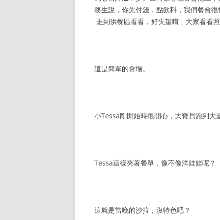
務生說，你先付錢，點飲料，我們餐會很
走到供餐區看看，好失望唷﹗大家看看照
這是簡單的會場。
小Tessa剛開始時很開心，大寶貝跑到
Tessa這樣夾著餐單，像不像洋娃娃呢？
這就是當晚的沙拉，沒特色吧？