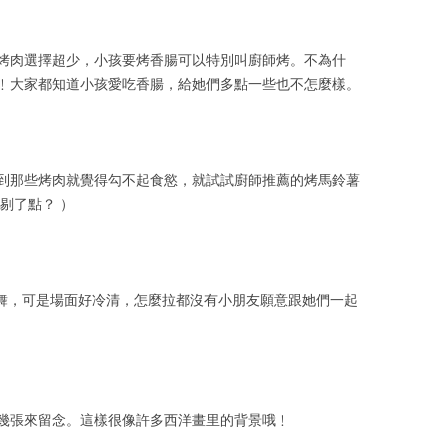
烤肉選擇超少，小孩要烤香腸可以特別叫廚師烤。不為什
﹗大家都知道小孩愛吃香腸，給她們多點一些也不怎麼樣。
到那些烤肉就覺得勾不起食慾，就試試廚師推薦的烤馬鈴薯
挑剔了點？
）
表演牛仔舞，可是場面好冷清，怎麼拉都沒有小朋友願意跟她們一起
幾張來留念。這樣很像許多西洋畫里的背景哦﹗