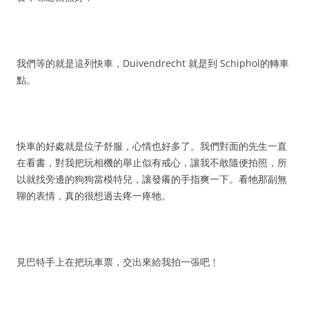
我們等的就是這列快車，Duivendrecht 就是到 Schiphol的轉車
點。
快車的好處就是位子舒服，心情也好多了。我們對面的先生一直
在看書，對我把玩相機的舉止似有戒心，讓我不敢隨便拍照，所
以就找旁邊的狗狗當模特兒，讓發癢的手指爽一下。看牠那副無
聊的表情，真的很想過去疼一疼牠。
見巴特手上在把玩車票，交出來給我拍一張吧﹗