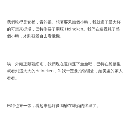
我們吃得是套餐，貴的很。想著要呆幾個小時，我就選了最大杯
的可樂來撐場，巴特則要了兩瓶 Heineken。我們在這裡耗了整
個小時，才到觀景台去看飛機。
唉，外頭正飄著細雨，我們現在遮雨篷下坐坐吧﹗巴特在餐廳里
就看到這大大的Heineken，叫我一定要拍張留念，給美里的家人
看看。
巴特也來一張，看起來他好像陶醉在啤酒的懷里了。