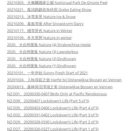
20210303。大佩爾國家公園 Nationaal Park De Groote Peel
20210221。鳳頭鸊鷉吞魚特寫 Grebe Eating Show
20210213。冰雪美景 Nature Ice & Snow
20210209。暴風雪後 After Snowstorm Darcy
20210117。殘雪景色 Nature in Winter
20210109。冬天景態 Nature in winter
2020。大自然匯集 Nature (4) Strabrechtse Heide
2020。大自然匯集 Nature (3) Leenderbos
2020。大自然匯集 Nature (2) Eindhoven
2020。大自然匯集 Nature (1) Eindhoven
20210101。一年伊始 Sunny Fresh Start of 2021
20201024。入秋尋菇之旅 Herfst bij Oisterwijkse Bossen en Vennen
20200613。森林與沼澤湖之美 Oisterwijkse Bossen en Vennen
NZ-D31。20200330-0407 Birds Only at Pacific Rendezvous
NZ-D39。20200407 Lockdown’s Life (Part 5 of 5)
NZ-D35。20200403-0406 Lockdown’s Life (Part 4 of 5)
NZ-D32。20200331-0402 Lockdown’s Life (Part 3 of 5)
NZ-D29。20200328-0330 Lockdown’s Life (Part 2 of 5)
NZ-D27。20200326-0327 Lockdown’s Life (Part 1 of 5)