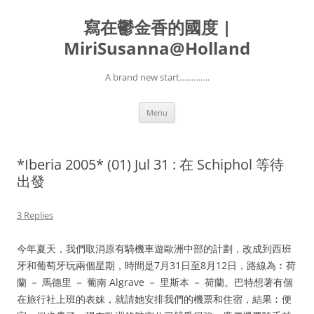
寫在鬱金香的國度 |
MiriSusanna@Holland
A brand new start………….
Skip
Menu
to
content
*Iberia 2005* (01) Jul 31 : 在 Schiphol 等待
出發
3 Replies
今年夏天，我們取消原有騎機車遊歐洲中部的計劃，改成到西班
牙和葡萄牙玩兩個星期，時間是7月31日至8月12日，路線為︰荷
蘭 － 馬德里 － 葡南 Algrave － 里斯本 － 荷蘭。巴特想著有個
在旅行社上班的表妹，就請她安排我們的機票和住宿，結果︰便