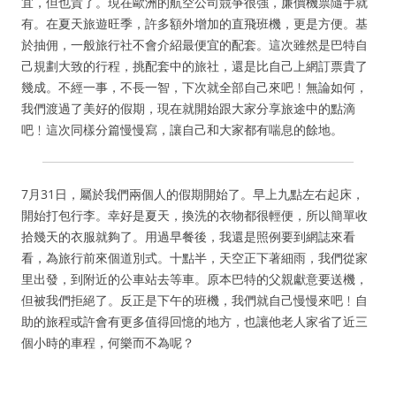
宜，但也貴了。現在歐洲的航空公司競爭很強，廉價機票隨手就
有。在夏天旅遊旺季，許多額外增加的直飛班機，更是方便。基
於抽佣，一般旅行社不會介紹最便宜的配套。這次雖然是巴特自
己規劃大致的行程，挑配套中的旅社，還是比自己上網訂票貴了
幾成。不經一事，不長一智，下次就全部自己來吧﹗無論如何，
我們渡過了美好的假期，現在就開始跟大家分享旅途中的點滴
吧﹗這次同樣分篇慢慢寫，讓自己和大家都有喘息的餘地。
7月31日，屬於我們兩個人的假期開始了。早上九點左右起床，
開始打包行李。幸好是夏天，換洗的衣物都很輕便，所以簡單收
拾幾天的衣服就夠了。用過早餐後，我還是照例要到網誌來看
看，為旅行前來個道別式。十點半，天空正下著細雨，我們從家
里出發，到附近的公車站去等車。原本巴特的父親獻意要送機，
但被我們拒絕了。反正是下午的班機，我們就自己慢慢來吧﹗自
助的旅程或許會有更多值得回憶的地方，也讓他老人家省了近三
個小時的車程，何樂而不為呢？