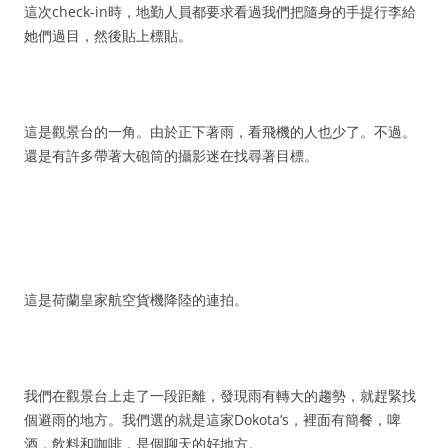
這次check-in時，地勤人員都要求看過我們把隨身的手提行李給
她們過目，然後貼上標貼。
這是觀景台的一角。由於正下著雨，看飛機的人也少了。不過。
還是有許多帶著大砲筒的攝影迷在找尋著目標。
這是荷蘭皇家航空貨機降陸的連拍。
我們在觀景台上走了一段距離，發現雨有轉大的趨勢，就趕緊找
個避雨的地方。我們選的就是這家Dokota’s，裡面有簡餐，啤
酒，飲料和咖啡，是個聊天的好地方。