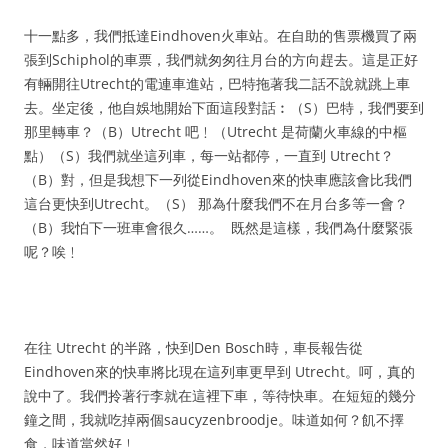
十一點多，我們抵達Eindhoven火車站。在自助的售票機買了兩
張到Schiphol的車票，我們就匆匆往月台的方向趕去。這是正好
有輛開往Utrecht的電連車進站，巴特拖著我二話不說就跳上車
去。坐定後，他自娛地開始下面這段對話︰（S）巴特，我們要到
那里轉車？（B）Utrecht 吧﹗（Utrecht 是荷蘭火車線的中樞
點）（S）我們就坐這列車，每一站都停，一直到 Utrecht？
（B）對，但是我想下一列從Eindhoven來的快車應該會比我們
這台更快到Utrecht。（S） 那為什麼我們不在月台多等一會？
（B）我怕下一班車會很久……。
既然是這樣，我們為什麼緊張
呢？唉﹗
在往 Utrecht 的半路，快到Den Bosch時，車長報告從
Eindhoven來的快車將比現在這列車更早到 Utrecht。呵，真的
說中了。我們拎著行李就在這裡下車，等待快車。在短短的幾分
鐘之間，我就吃掉兩個saucyzenbroodje。味道如何？飢不擇
食，味道當然好﹗