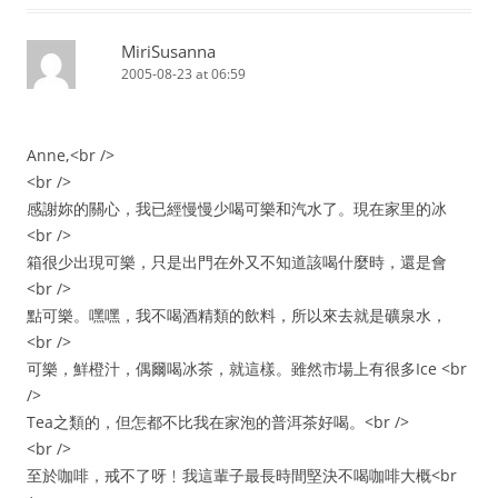
MiriSusanna
2005-08-23 at 06:59
Anne,<br />
<br />
感謝妳的關心，我已經慢慢少喝可樂和汽水了。現在家里的冰
<br />
箱很少出現可樂，只是出門在外又不知道該喝什麼時，還是會
<br />
點可樂。嘿嘿，我不喝酒精類的飲料，所以來去就是礦泉水，
<br />
可樂，鮮橙汁，偶爾喝冰茶，就這樣。雖然市場上有很多Ice <br
/>
Tea之類的，但怎都不比我在家泡的普洱茶好喝。<br />
<br />
至於咖啡，戒不了呀﹗我這輩子最長時間堅決不喝咖啡大概<br