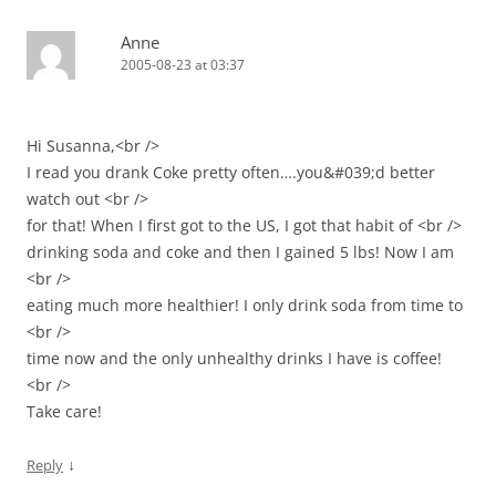
Anne
2005-08-23 at 03:37
Hi Susanna,<br />
I read you drank Coke pretty often….you&#039;d better
watch out <br />
for that! When I first got to the US, I got that habit of <br />
drinking soda and coke and then I gained 5 lbs! Now I am
<br />
eating much more healthier! I only drink soda from time to
<br />
time now and the only unhealthy drinks I have is coffee!
<br />
Take care!
↓
Reply