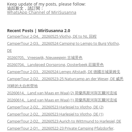
Keep update of my posts, please follow:
追踪新文，請訂閱：
WhatsApp Channel of MiriSusanna
Recent Posts | MiriSusanna 2.0
CamperTour 2-D4。20260525 Vlotho, DE to NL 回程
CamperTour 2-D3。20260524 Camping to Lemgo to Burg Vlotho,
DE
20260705。Vreeswijk, Nieuwegein 古城景色
20260704。Landgoed Oorsprong, Oosterbeek 莊園景色
CamperTour 2-D3。20260524 Lemgo Altstadt, DE 德國古城萊姆戈
CamperTour 2-D2。20260523-25 Naturcamp an der Weser, DE 威悉
河畔的大自然營地
20260614。Land van Maas en Waal (2) 荷蘭馬斯河與瓦爾河流域
20260614。Land van Maas en Waal (1) 荷蘭馬斯河與瓦爾河流域
CamperTour 2-D2。20260523 Harlesiel to Vlotho, DE (2)
CamperTour 2-D2。20260523 Harlesiel to Vlotho, DE (1)
CamperTour 2-D2。20260523 Aurich to Wittmund to Harlesiel, DE
CamperTour 2-D1。20260522-23 Private Camping Pfalzdorfer,