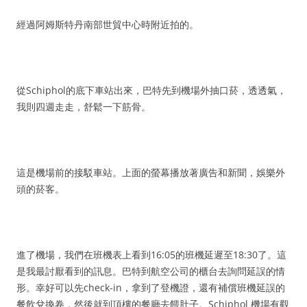
經過阿姆斯特丹南部世貿中心時附近拍的。
從Schiphol的底下車站出來，巴特先到機場外抽口菸，透透氣，
我則四週走走，舒鬆一下筋骨。
這是機場前的接駁車站。上面的螢幕播放著廣告和新聞，娛樂外
頭的菸客。
進了機場，我們在班機表上看到16:05的班機延遲至18:30了。這
是我最討厭看到的訊息。巴特到航空公司的櫃台去詢問延誤的情
形。幸好可以先check-in，拿到了登機證，還有補償班機延誤的
餐飲兌換卷，然後就到頂樓的餐廳去餵肚子。Schiphol 機場有觀