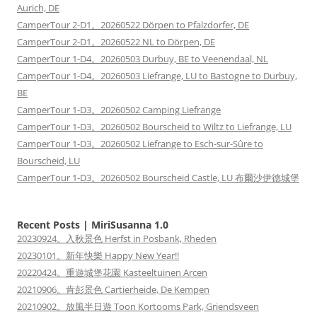
Aurich, DE
CamperTour 2-D1。20260522 Dörpen to Pfalzdorfer, DE
CamperTour 2-D1。20260522 NL to Dörpen, DE
CamperTour 1-D4。20260503 Durbuy, BE to Veenendaal, NL
CamperTour 1-D4。20260503 Liefrange, LU to Bastogne to Durbuy,
BE
CamperTour 1-D3。20260502 Camping Liefrange
CamperTour 1-D3。20260502 Bourscheid to Wiltz to Liefrange, LU
CamperTour 1-D3。20260502 Liefrange to Esch-sur-Sûre to
Bourscheid, LU
CamperTour 1-D3。20260502 Bourscheid Castle, LU 布爾沙伊德城堡
Recent Posts | MiriSusanna 1.0
20230924。入秋景色 Herfst in Posbank, Rheden
20230101。新年快樂 Happy New Year!!
20220424。重遊城堡花園 Kasteeltuinen Arcen
20210906。肯彭景色 Cartierheide, De Kempen
20210902。放風半日遊 Toon Kortooms Park, Griendsveen