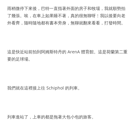
雨稍微停下來後，巴特一直指著外面的房子和牧場，我就順勢拍
了幾張。唉，在車上如果睡不著，真的很無聊呀﹗我以後要向老
外看齊，隨時隨地都有書本旁身，無聊就翻來看看，打發時間。
這是快近站前拍到阿姆斯特丹的 ArenA 體育館。這是荷蘭第二重
要的足球場。
我們就在這裡接上往 Schiphol 的列車。
列車進站了，上車的都是拖著大包小包的旅客。