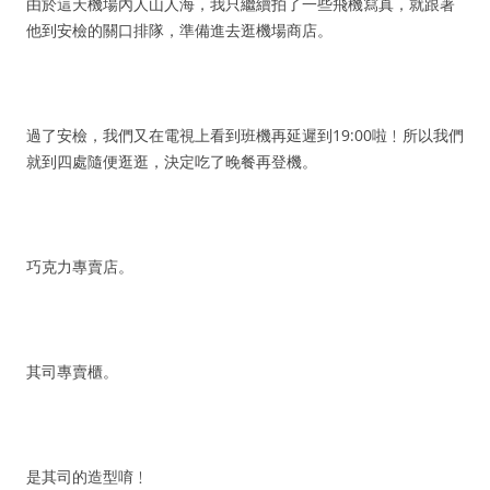
由於這天機場內人山人海，我只繼續拍了一些飛機寫真，就跟著
他到安檢的關口排隊，準備進去逛機場商店。
過了安檢，我們又在電視上看到班機再延遲到19:00啦﹗所以我們
就到四處隨便逛逛，決定吃了晚餐再登機。
巧克力專賣店。
其司專賣櫃。
是其司的造型唷﹗