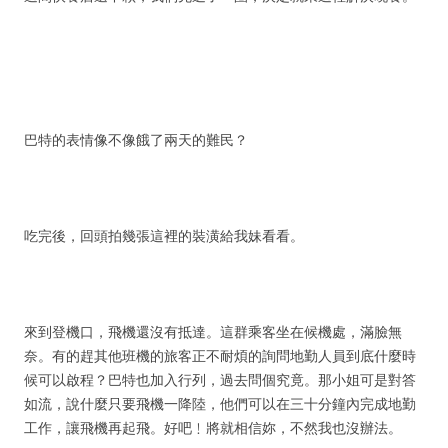
巴特的表情像不像餓了兩天的難民？
吃完後，回頭拍幾張這裡的裝潢給我妹看看。
來到登機口，飛機還沒有抵達。這群乘客坐在候機處，滿臉無
奈。有的趕其他班機的旅客正不耐煩的詢問地勤人員到底什麼時
候可以啟程？巴特也加入行列，過去問個究竟。那小姐可是對答
如流，說什麼只要飛機一降陸，他們可以在三十分鐘內完成地勤
工作，讓飛機再起飛。好吧﹗將就相信妳，不然我也沒辦法。