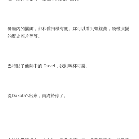
餐廳內的擺飾，都和舊飛機有關。妳可以看到螺旋槳，飛機演變
的歷史照片等等。
巴特點了他熱中的 Duvel，我則喝杯可樂。
從Dakota’s出來，雨終於停了。