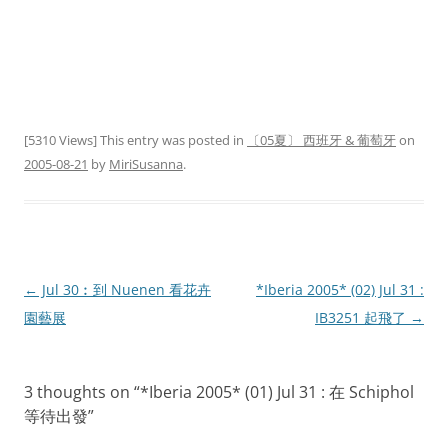
[5310 Views] This entry was posted in
〔05夏〕 西班牙 & 葡萄牙
on
2005-08-21
by
MiriSusanna
.
Post
←
Jul 30︰到 Nuenen 看花卉
*Iberia 2005* (02) Jul 31 :
navigation
園藝展
IB3251 起飛了
→
3 thoughts on “
*Iberia 2005* (01) Jul 31 : 在 Schiphol
等待出發
”