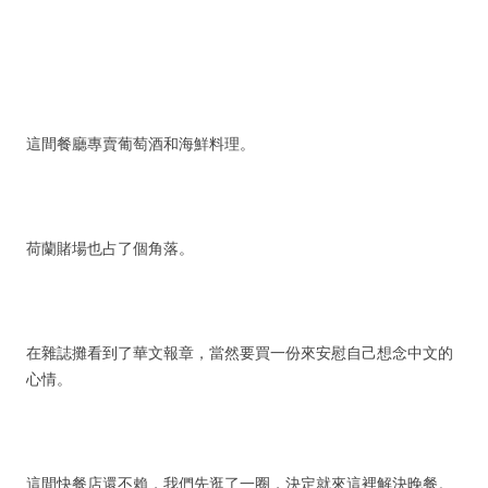
這間餐廳專賣葡萄酒和海鮮料理。
荷蘭賭場也占了個角落。
在雜誌攤看到了華文報章，當然要買一份來安慰自己想念中文的
心情。
這間快餐店還不賴，我們先逛了一圈，決定就來這裡解決晚餐。