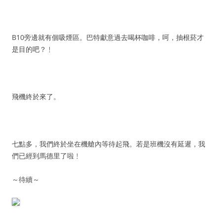
B10旁邊就有個吸煙區。巴特獻意過去喝杯咖啡，呵，抽根菸才
是目的吧？﹗
飛機終於來了。
七點多，我們終於坐在機艙內等待起飛。若是班機沒有延遲，我
們已經到馬德里了啦﹗
～待續～