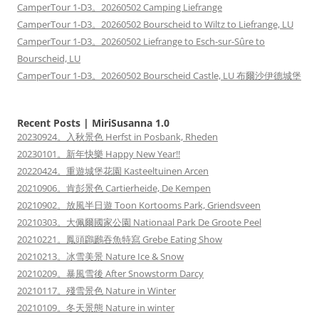
CamperTour 1-D3。20260502 Camping Liefrange
CamperTour 1-D3。20260502 Bourscheid to Wiltz to Liefrange, LU
CamperTour 1-D3。20260502 Liefrange to Esch-sur-Sûre to
Bourscheid, LU
CamperTour 1-D3。20260502 Bourscheid Castle, LU 布爾沙伊德城堡
Recent Posts | MiriSusanna 1.0
20230924。入秋景色 Herfst in Posbank, Rheden
20230101。新年快樂 Happy New Year!!
20220424。重遊城堡花園 Kasteeltuinen Arcen
20210906。肯彭景色 Cartierheide, De Kempen
20210902。放風半日遊 Toon Kortooms Park, Griendsveen
20210303。大佩爾國家公園 Nationaal Park De Groote Peel
20210221。鳳頭鸊鷉吞魚特寫 Grebe Eating Show
20210213。冰雪美景 Nature Ice & Snow
20210209。暴風雪後 After Snowstorm Darcy
20210117。殘雪景色 Nature in Winter
20210109。冬天景態 Nature in winter