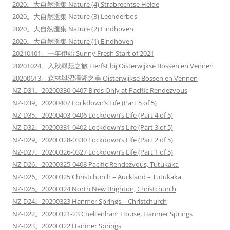
2020。大自然匯集 Nature (4) Strabrechtse Heide
2020。大自然匯集 Nature (3) Leenderbos
2020。大自然匯集 Nature (2) Eindhoven
2020。大自然匯集 Nature (1) Eindhoven
20210101。一年伊始 Sunny Fresh Start of 2021
20201024。入秋尋菇之旅 Herfst bij Oisterwijkse Bossen en Vennen
20200613。森林與沼澤湖之美 Oisterwijkse Bossen en Vennen
NZ-D31。20200330-0407 Birds Only at Pacific Rendezvous
NZ-D39。20200407 Lockdown’s Life (Part 5 of 5)
NZ-D35。20200403-0406 Lockdown’s Life (Part 4 of 5)
NZ-D32。20200331-0402 Lockdown’s Life (Part 3 of 5)
NZ-D29。20200328-0330 Lockdown’s Life (Part 2 of 5)
NZ-D27。20200326-0327 Lockdown’s Life (Part 1 of 5)
NZ-D26。20200325-0408 Pacific Rendezvous, Tutukaka
NZ-D26。20200325 Christchurch – Auckland – Tutukaka
NZ-D25。20200324 North New Brighton, Christchurch
NZ-D24。20200323 Hanmer Springs – Christchurch
NZ-D22。20200321-23 Cheltenham House, Hanmer Springs
NZ-D23。20200322 Hanmer Springs