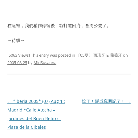
在這裡，我們稍作停留後，就打道回府，會周公去了。
～待續～
[5063 Views] This entry was posted in
〔05夏〕 西班牙 & 葡萄牙
on
2005-08-25
by
MiriSusanna
.
Post
←
*Iberia 2005* (07) Aug 1 :
慘了﹗變成寫週記了﹗
→
navigation
Madrid *Calle Atocha –
Jardines del Buen Retiro –
Plaza de la Cibeles