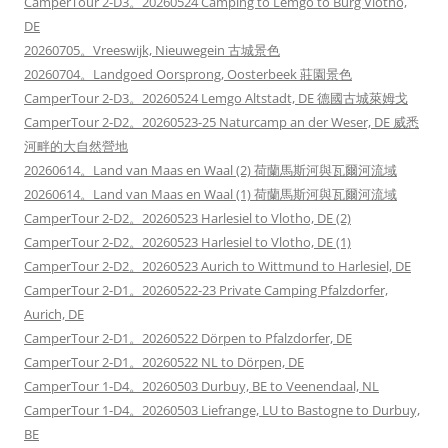
CamperTour 2-D3。20260524 Camping to Lemgo to Burg Vlotho,
DE
20260705。Vreeswijk, Nieuwegein 古城景色
20260704。Landgoed Oorsprong, Oosterbeek 莊園景色
CamperTour 2-D3。20260524 Lemgo Altstadt, DE 德國古城萊姆戈
CamperTour 2-D2。20260523-25 Naturcamp an der Weser, DE 威悉
河畔的大自然營地
20260614。Land van Maas en Waal (2) 荷蘭馬斯河與瓦爾河流域
20260614。Land van Maas en Waal (1) 荷蘭馬斯河與瓦爾河流域
CamperTour 2-D2。20260523 Harlesiel to Vlotho, DE (2)
CamperTour 2-D2。20260523 Harlesiel to Vlotho, DE (1)
CamperTour 2-D2。20260523 Aurich to Wittmund to Harlesiel, DE
CamperTour 2-D1。20260522-23 Private Camping Pfalzdorfer,
Aurich, DE
CamperTour 2-D1。20260522 Dörpen to Pfalzdorfer, DE
CamperTour 2-D1。20260522 NL to Dörpen, DE
CamperTour 1-D4。20260503 Durbuy, BE to Veenendaal, NL
CamperTour 1-D4。20260503 Liefrange, LU to Bastogne to Durbuy,
BE