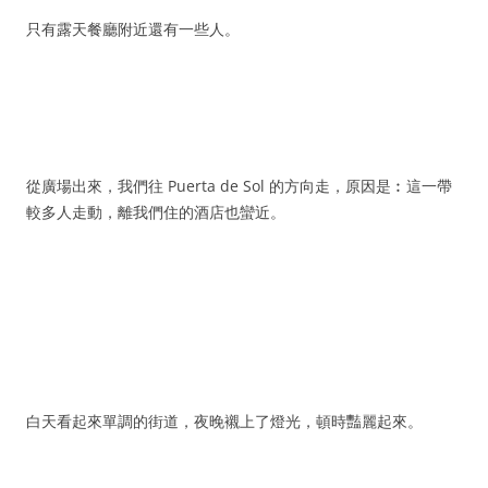
只有露天餐廳附近還有一些人。
從廣場出來，我們往 Puerta de Sol 的方向走，原因是︰這一帶
較多人走動，離我們住的酒店也蠻近。
白天看起來單調的街道，夜晚襯上了燈光，頓時豔麗起來。