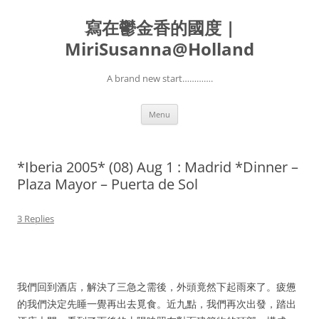
寫在鬱金香的國度 |
MiriSusanna@Holland
A brand new start………….
Skip
Menu
to
content
*Iberia 2005* (08) Aug 1 : Madrid *Dinner –
Plaza Mayor – Puerta de Sol
3 Replies
我們回到酒店，解決了三急之需後，外頭竟然下起雨來了。疲憊
的我們決定先睡一覺再出去覓食。近九點，我們再次出發，踏出