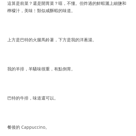
這算是前菜？還是開胃菜？嘻，不懂。但炸過的鮮蝦灑上細鹽和
檸檬汁，美味﹗類似咸酥蝦的味道。
上方是巴特的火腿馬鈴薯，下方是我的洋蔥湯。
我的羊排，羊騷味很重，有點倒胃。
巴特的牛排，味道還可以。
餐後的 Cappuccino。