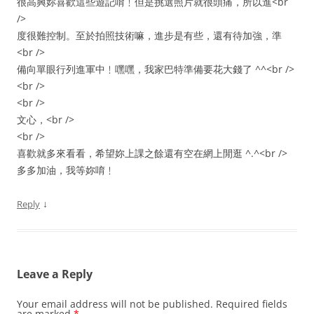
很高興妳喜歡這些遊記唷﹗但是挑選照片就很頭痛，所以進<br
/>
度很難控制。至於拍照技術嘛，進步是有些，還有待加強，準
<br />
備向單眼行列進軍中﹗嘿嘿，我家巴特準備要花大錢了 ^^<br />
<br />
<br />
文心，<br />
<br />
喜歡就多來看看，希望妳上課之餘還有空在網上閒逛 ^.^<br />
多多加油，我等妳唷﹗
↓
Reply
Leave a Reply
Your email address will not be published.
Required fields
are marked
*