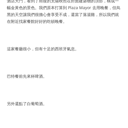
酒店大門，看到了雨後的太陽映照在對面建築物的頂部，構成一
幅金黃色的景色。我們原本打算到 Plaza Mayor 去用晚餐，但烏
黑的天空讓我們很擔心會享受不成，還當了落湯雞，所以我們就
在附近找家餐館好好的吃頓晚餐。
這家餐廳很小，但有十足的西班牙氣息。
巴特餐前先來杯啤酒。
另外還點了白葡萄酒。