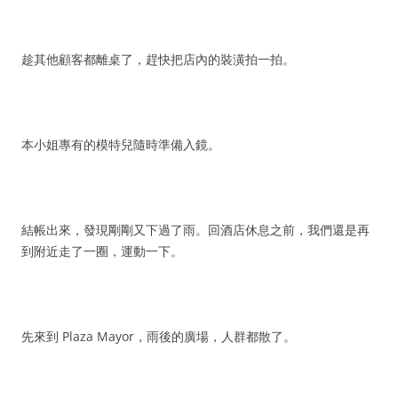
趁其他顧客都離桌了，趕快把店內的裝潢拍一拍。
本小姐專有的模特兒隨時準備入鏡。
結帳出來，發現剛剛又下過了雨。回酒店休息之前，我們還是再
到附近走了一圈，運動一下。
先來到 Plaza Mayor，雨後的廣場，人群都散了。