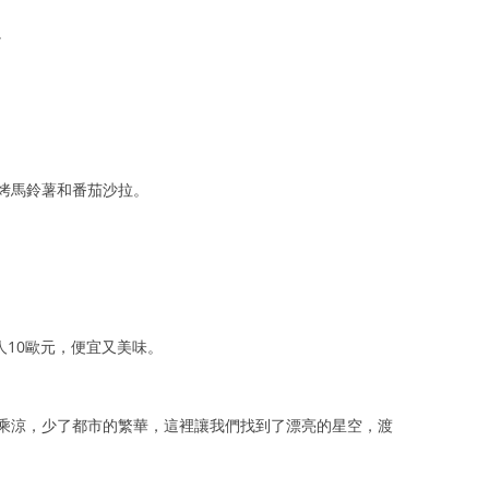
。
烤馬鈴薯和番茄沙拉。
人10歐元，便宜又美味。
乘涼，少了都市的繁華，這裡讓我們找到了漂亮的星空，渡