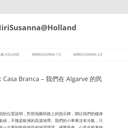
iSusanna@Holland
Skip
to
島 ICELAND
MIRISUSANNA 1.0
MIRISUSANNA 2.0
content
 4 : Casa Branca – 我們在 Algarve 的民
宿的位置說明，對照地圖和路上的指示牌，開往我們的棲身
氣候，不愧是歐洲的高溫地帶。我們的小車車沒有冷氣，只
第一次看到乾燥地區的地理環境，感覺新奇，心里在想著他