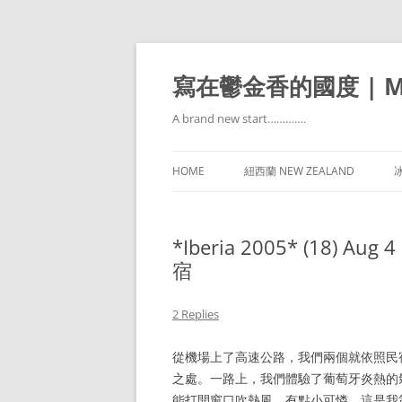
寫在鬱金香的國度 | Mir
A brand new start………….
HOME
紐西蘭 NEW ZEALAND
冰
*Iberia 2005* (18) Aug
宿
2 Replies
從機場上了高速公路，我們兩個就依照民
之處。一路上，我們體驗了葡萄牙炎熱的
能打開窗口吹熱風，有點小可憐。這是我