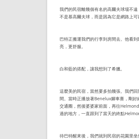
我們的民宿離幾個有名的高爾夫球場不遠
不是慕高爾夫球，而是因為它是網路上可
巴特正搬運我們的行李到房間去。他看到
亮，更舒服。
白和藍的搭配，讓我想到了希臘。
這麼美的民宿，當然要多拍幾張。我們回
間。當時正播放著Benelux腳車賽，剛好
交通圈，然後婆婆家前面，再往Helmo
過的地方，一直跟到了當天的終點Helm
待巴特醒來後，我們就到民宿的花園里坐坐