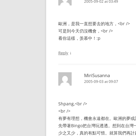
2005-09-02 at 03:49
歐洲，是我一直想要去的地方，<br />
可是到今天仍沒機會，<br />
看你這樣，羡慕中！:p
↓
Reply
MiriSusanna
2005-09-03 at 09:07
Shpang,<br />
<br />
有夢有理想，機會永遠都在。歐洲的夢或許還
先帶著Bingo把台灣玩透透。想到在台灣一
少之又少，真的有點可惜。就算我們再計劃來