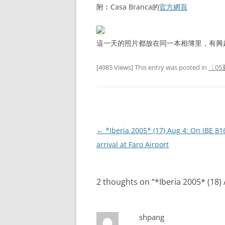
附︰Casa Branca的
官方網頁
這一天的照片都放在同一本相簿里，有興
[4985 Views] This entry was posted in
〔05
Post
←
*Iberia 2005* (17) Aug 4: On IBE 8
navigation
arrival at Faro Airport
2 thoughts on “
*Iberia 2005* (18
shpang