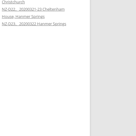
Christchurch
NZ-D22。20200321-23 Cheltenham
House, Hanmer Springs
NZ-D23。20200322 Hanmer Springs