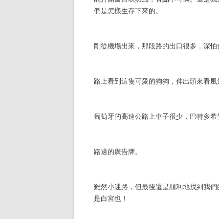
們是怎樣生存下來的。
剛從機場出來，那段路的出口很多，深怕
路上看到這隻可愛的狗狗，伸出頭來看風
葡萄牙的高速公路上車子很少，巴特多希
路邊的廣告牌。
雖然小迷路，但最後還是順利地找到我們的民宿 –
是白宮也﹗