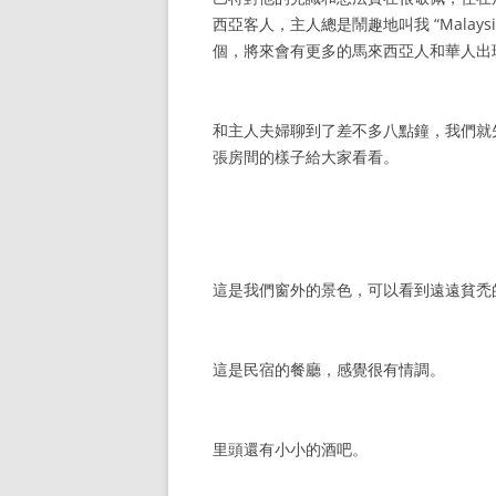
西亞客人，主人總是鬧趣地叫我 “Mala
個，將來會有更多的馬來西亞人和華人出
和主人夫婦聊到了差不多八點鐘，我們就
張房間的樣子給大家看看。
這是我們窗外的景色，可以看到遠遠貧禿
這是民宿的餐廳，感覺很有情調。
里頭還有小小的酒吧。