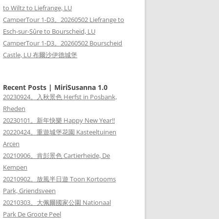
to Wiltz to Liefrange, LU
CamperTour 1-D3。20260502 Liefrange to
Esch-sur-Sûre to Bourscheid, LU
CamperTour 1-D3。20260502 Bourscheid
Castle, LU 布爾沙伊德城堡
Recent Posts | MiriSusanna 1.0
20230924。入秋景色 Herfst in Posbank,
Rheden
20230101。新年快樂 Happy New Year!!
20220424。重遊城堡花園 Kasteeltuinen
Arcen
20210906。肯彭景色 Cartierheide, De
Kempen
20210902。放風半日遊 Toon Kortooms
Park, Griendsveen
20210303。大佩爾國家公園 Nationaal
Park De Groote Peel