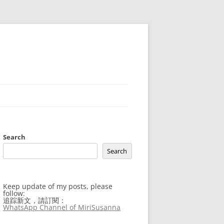
Search
Search
Keep update of my posts, please
follow:
追踪新文，請訂閱：
WhatsApp Channel of MiriSusanna