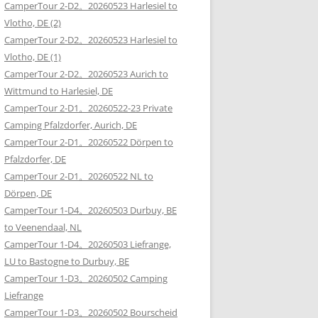
CamperTour 2-D2。20260523 Harlesiel to
Vlotho, DE (2)
CamperTour 2-D2。20260523 Harlesiel to
Vlotho, DE (1)
CamperTour 2-D2。20260523 Aurich to
Wittmund to Harlesiel, DE
CamperTour 2-D1。20260522-23 Private
Camping Pfalzdorfer, Aurich, DE
CamperTour 2-D1。20260522 Dörpen to
Pfalzdorfer, DE
CamperTour 2-D1。20260522 NL to
Dörpen, DE
CamperTour 1-D4。20260503 Durbuy, BE
to Veenendaal, NL
CamperTour 1-D4。20260503 Liefrange,
LU to Bastogne to Durbuy, BE
CamperTour 1-D3。20260502 Camping
Liefrange
CamperTour 1-D3。20260502 Bourscheid