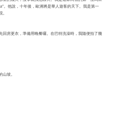
ysia”。他說，十年後，歐洲將是華人遊客的天下。我是第一
現。
先回房更衣，準備用晚餐囉。在巴特洗澡時，我隨便拍了幾
的山坡。