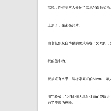
當晚，巴特請主人介紹了當地的白葡萄酒
上湯了，先來張照片。
由老板娘親自準備的葡式晚餐︰烤雞肉，
我的盤中物。
餐後還有水果。這樣家庭式的Menu，每
用完晚餐，我們兩個人就到外頭的花園去
過了美麗的夜晚。