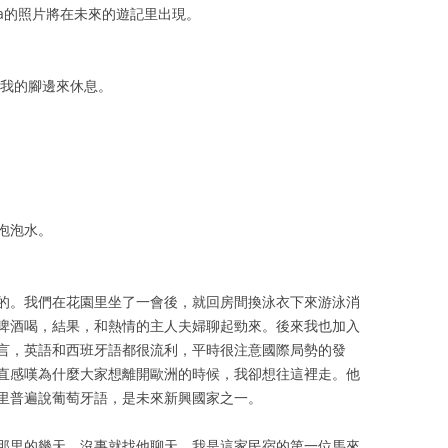
Zuka的照片將在未來的遊記里出現。
到我的腳邊來休息。
泡泡水。
的。我們在花園里坐了一會後，就回房間換泳衣下來游泳消
啤酒喝，結果，和熱情的主人夫婦聊起勁來。後來我也加入
言，英語和西班牙語都很流利，平時很注意國際局勢的發
直感嘆為什麼大家想離開歐洲的時候，我卻想往這裡走。他
里普遍說葡萄牙語，是未來新興國家之一。
那里的幾天，沒事就找他聊天。我是這家民宿的第一位馬來