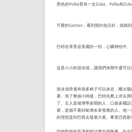
黑色的Polka育有一女Zuka。Polka和
可愛的Gastao，看到我向他示好，就跑
巴特在享受這美麗的一切，心曠神怡中。
這是小小的游泳池，讓我們休閒中還可以
游泳池旁邊有很多椅子可以休息，曬太陽
暑。泡了整個小時後，巴特先爬上岸去買
了。主人是個博學多聞的人，口操多國語
展，是個不看好歐洲未來發展的人。他一
的理想是到巴西去發展大業。畢竟巴西那
巴特對他的見識和想法實在很敬佩，住在