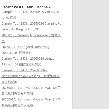
Recent Posts | MiriSusanna 2.0
CamperTour 2-D4。20260525 Vlotho, DE
to NL 回程
CamperTour 2-D3。20260524 Camping to
Lemgo to Burg Vlotho, DE
20260705。Vreeswijk, Nieuwegein 古城景
色
20260704。Landgoed Oorsprong,
Oosterbeek 莊園景色
CamperTour 2-D3。20260524 Lemgo
Altstadt, DE 德國古城萊姆戈
CamperTour 2-D2。20260523-25
Naturcamp an der Weser, DE 威悉河畔的
大自然營地
20260614。Land van Maas en Waal (2) 荷
蘭馬斯河與瓦爾河流域
20260614。Land van Maas en Waal (1) 荷
蘭馬斯河與瓦爾河流域