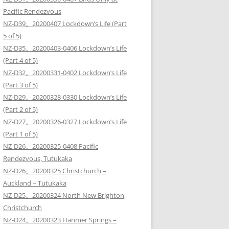
Pacific Rendezvous
NZ-D39。20200407 Lockdown’s Life (Part
5 of 5)
NZ-D35。20200403-0406 Lockdown’s Life
(Part 4 of 5)
NZ-D32。20200331-0402 Lockdown’s Life
(Part 3 of 5)
NZ-D29。20200328-0330 Lockdown’s Life
(Part 2 of 5)
NZ-D27。20200326-0327 Lockdown’s Life
(Part 1 of 5)
NZ-D26。20200325-0408 Pacific
Rendezvous, Tutukaka
NZ-D26。20200325 Christchurch –
Auckland – Tutukaka
NZ-D25。20200324 North New Brighton,
Christchurch
NZ-D24。20200323 Hanmer Springs –