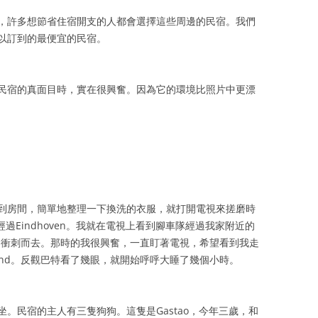
，許多想節省住宿開支的人都會選擇這些周邊的民宿。我們
以訂到的最便宜的民宿。
民宿的真面目時，實在很興奮。因為它的環境比照片中更漂
到房間，簡單地整理一下換洗的衣服，就打開電視來搓磨時
經過Eindhoven。我就在電視上看到腳車隊經過我家附近的
nd衝刺而去。那時的我很興奮，一直盯著電視，希望看到我走
ond。反觀巴特看了幾眼，就開始呼呼大睡了幾個小時。
。民宿的主人有三隻狗狗。這隻是Gastao，今年三歲，和