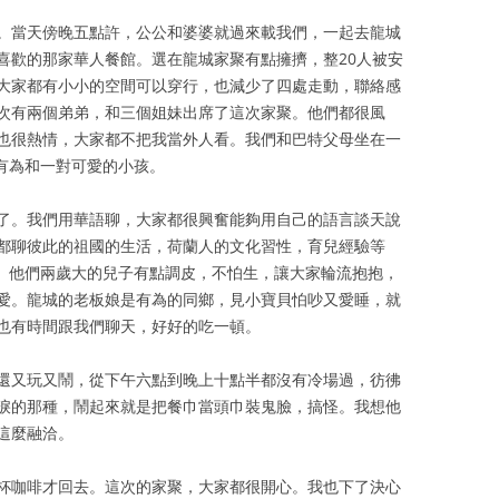
。當天傍晚五點許，公公和婆婆就過來載我們，一起去龍城
喜歡的那家華人餐館。選在龍城家聚有點擁擠，整20人被安
大家都有小小的空間可以穿行，也減少了四處走動，聯絡感
次有兩個弟弟，和三個姐妹出席了這次家聚。他們都很風
也很熱情，大家都不把我當外人看。我們和巴特父母坐在一
嫂有為和一對可愛的小孩。
了。我們用華語聊，大家都很興奮能夠用自己的語言談天說
都聊彼此的祖國的生活，荷蘭人的文化習性，育兒經驗等
歡。他們兩歲大的兒子有點調皮，不怕生，讓大家輪流抱抱，
愛。龍城的老板娘是有為的同鄉，見小寶貝怕吵又愛睡，就
也有時間跟我們聊天，好好的吃一頓。
還又玩又鬧，從下午六點到晚上十點半都沒有冷場過，彷彿
淚的那種，鬧起來就是把餐巾當頭巾裝鬼臉，搞怪。我想他
這麼融洽。
杯咖啡才回去。這次的家聚，大家都很開心。我也下了決心