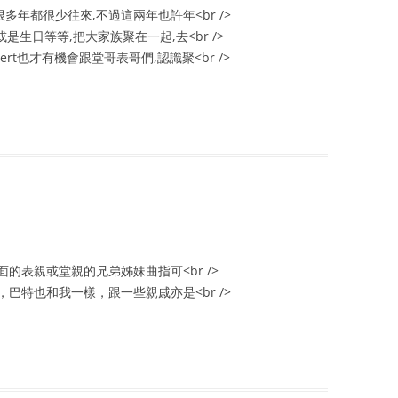
,很多年都很少往來,不過這兩年也許年<br />
是生日等等,把大家族聚在一起,去<br />
rt也才有機會跟堂哥表哥們,認識聚<br />
的表親或堂親的兄弟姊妹曲指可<br />
巴特也和我一樣，跟一些親戚亦是<br />