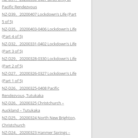
Pacific Rendezvous
NZ-D39。20200407 Lockdown’s Life (Part
5 of 5)
NZ-D35。20200403-0406 Lockdown’s Life
(Part 4 of 5)
NZ-D32。20200331-0402 Lockdown’s Life
(Part 3 of 5)
NZ-D29。20200328-0330 Lockdown’s Life
(Part 2 of 5)
NZ-D27。20200326-0327 Lockdown’s Life
(Part 1 of 5)
NZ-D26。20200325-0408 Pacific
Rendezvous, Tutukaka
NZ-D26。20200325 Christchurch –
Auckland – Tutukaka
NZ-D25。20200324 North New Brighton,
Christchurch
NZ-D24。20200323 Hanmer Springs –