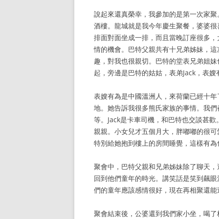
說起來還真榮幸，我參加的是第一次家聚
酒樓。龍城就是我今年慶生聚餐，婆婆很
排面對面坐成一排，而且當晚訂座很多，
情的機會。巴特父親共有十兄弟姊妹，這
趣，對我也很親切。巴特的堂表兄弟姐妹
起，旁邊是巴特的姑姑，表弟Jack，表
表嫂有為是中國溫洲人，來荷蘭已經十年
地。她告訴我很多熊氏家族的事情。我們
等。Jack是卡車司機，和巴特也交談甚
親親。小女兒才五個月大，胖嘟嘟的很可
特別給她抱到樓上的房間睡覺，這樣有為
聚會中，巴特父親和兄弟姊妹除了聊天，
回到他們童年的時光。講笑話是笑到飆眼
們的童年應該感情很好，現在再相聚還能
聚會結束後，公婆還到我們家小坐，喝了