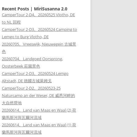
Recent Posts | MiriSusanna 2.0
CamperTour 2-D4。20260525 Vlotho, DE
to NL 回程
CamperTour 2-D3。20260524 Camping to
Lemgo to Burg Vlotho, DE
20260705。Vreeswijk, Nieuwegein 古城景
色
20260704。Landgoed Oorsprong,
Oosterbeek 莊園景色
CamperTour 2-D3。20260524 Lemgo
Altstadt, DE 德國古城萊姆戈
CamperTour 2-D2。20260523-25
Naturcamp an der Weser, DE 威悉河畔的
大自然營地
20260614。Land van Maas en Waal (2) 荷
蘭馬斯河與瓦爾河流域
20260614。Land van Maas en Waal (1) 荷
蘭馬斯河與瓦爾河流域