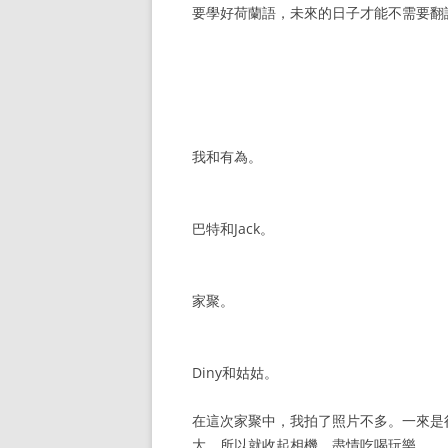
要學好荷蘭語，未來的日子才能不需要翻
我和有為。
巴特和Jack。
家聚。
Diny和姑姑。
在這次家聚中，我拍了照片不多。一來是
大，所以就收起相機，盡情吃喝玩樂。