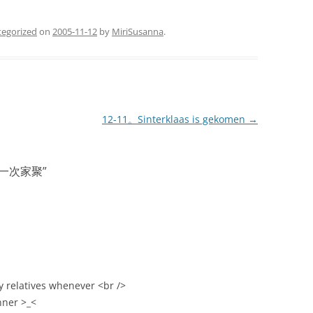
tegorized
on
2005-11-12
by
MiriSusanna
.
12-11。Sinterklaas is gekomen
→
第一次家聚
”
y relatives whenever <br />
nner >_<