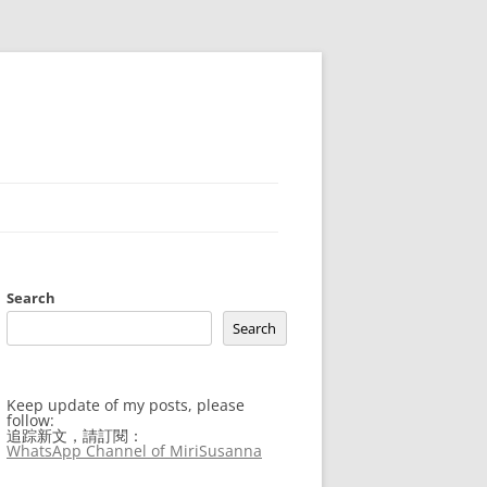
Search
Search
Keep update of my posts, please
follow:
追踪新文，請訂閱：
WhatsApp Channel of MiriSusanna