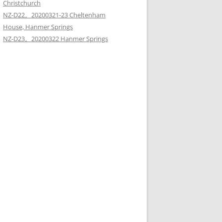
Christchurch
NZ-D22。20200321-23 Cheltenham
House, Hanmer Springs
NZ-D23。20200322 Hanmer Springs