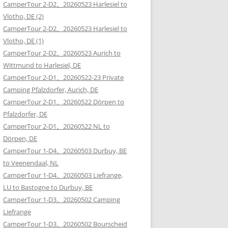
CamperTour 2-D2。20260523 Harlesiel to
Vlotho, DE (2)
CamperTour 2-D2。20260523 Harlesiel to
Vlotho, DE (1)
CamperTour 2-D2。20260523 Aurich to
Wittmund to Harlesiel, DE
CamperTour 2-D1。20260522-23 Private
Camping Pfalzdorfer, Aurich, DE
CamperTour 2-D1。20260522 Dörpen to
Pfalzdorfer, DE
CamperTour 2-D1。20260522 NL to
Dörpen, DE
CamperTour 1-D4。20260503 Durbuy, BE
to Veenendaal, NL
CamperTour 1-D4。20260503 Liefrange,
LU to Bastogne to Durbuy, BE
CamperTour 1-D3。20260502 Camping
Liefrange
CamperTour 1-D3。20260502 Bourscheid