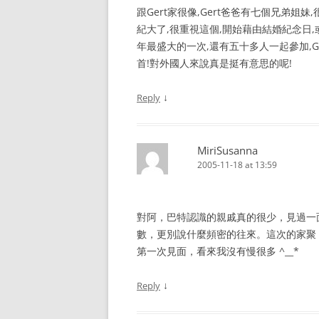
跟Gert家很像,Gert爸爸有七個兄弟姐妹
紀大了,很重視這個,開始藉由結婚紀念日,或
年最盛大的一次,還有五十多人一起參加,Ge
首!對外國人來說真是挺有意思的呢!
↓
Reply
MiriSusanna
2005-11-18 at 13:59
對阿，巴特認識的親戚真的很少，見過一面
數，更別說什麼頻密的往來。這次的家聚，
第一次見面，看來我沒有慢很多 ^__*
↓
Reply