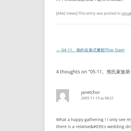
[6442 Views] This entry was posted in
Unca
Post
←
04-11。相約在泰式餐館Thip Siam
navigation
4 thoughts on “
05-11。熊氏家族
janetchor
2005-11-15 at 08:21
What a happy gathering ! I only see m
there is a relative&#039;s wedding di