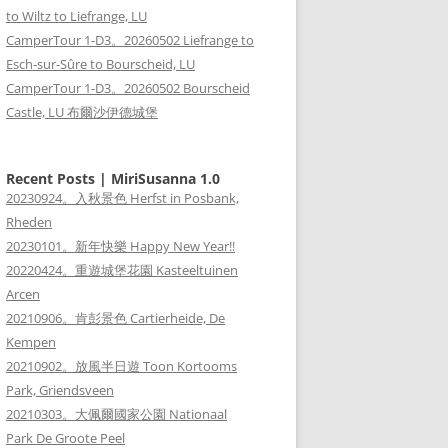
to Wiltz to Liefrange, LU
CamperTour 1-D3。20260502 Liefrange to
Esch-sur-Sûre to Bourscheid, LU
CamperTour 1-D3。20260502 Bourscheid
Castle, LU 布爾沙伊德城堡
Recent Posts | MiriSusanna 1.0
20230924。入秋景色 Herfst in Posbank,
Rheden
20230101。新年快樂 Happy New Year!!
20220424。重遊城堡花園 Kasteeltuinen
Arcen
20210906。肯彭景色 Cartierheide, De
Kempen
20210902。放風半日遊 Toon Kortooms
Park, Griendsveen
20210303。大佩爾國家公園 Nationaal
Park De Groote Peel