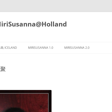
iSusanna@Holland
Skip
to
島 ICELAND
MIRISUSANNA 1.0
MIRISUSANNA 2.0
content
家聚