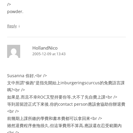
/>
powder.
↓
Reply
HollandNico
2005-12-09 at 13:43
Susanna 你好,<br />
文中所謂"偷跑"是指先開始上inburgeringscurcus的免費語言課
嗎?<br />
如果是,而且不幸ROC又堅持要你等,大不了先自費上課<br />
等到居留證正式下來後,你的contact person應該會協助你辦退費
<br />
前幾期上課所繳的學費和書本費都可以拿回來<br />
雖然退費程序會拖很久,但這筆費用不算高,應該還在忍受範圍內
<br />