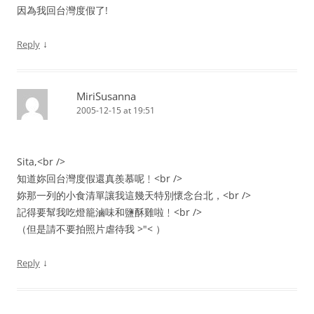
因為我回台灣度假了!
↓
Reply
MiriSusanna
2005-12-15 at 19:51
Sita,<br />
知道妳回台灣度假還真羨慕呢﹗<br />
妳那一列的小食清單讓我這幾天特別懷念台北，<br />
記得要幫我吃燈籠滷味和鹽酥雞啦﹗<br />
（但是請不要拍照片虐待我 >"< ）
↓
Reply