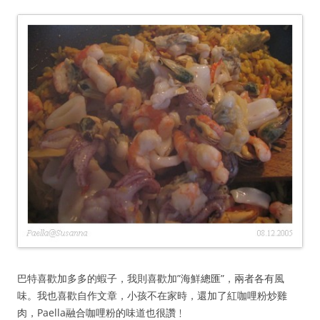
巴特喜歡加多多的蝦子，我則喜歡加”海鮮總匯”，兩者各有風
味。我也喜歡自作文章，小孩不在家時，還加了紅咖哩粉炒雞
肉，Paella融合咖哩粉的味道也很讚﹗