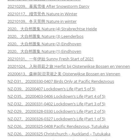
20210209。暴風雪後 After Snowstorm Darcy
20210117。殘雪景色 Nature in Winter
20210109。冬天景態 Nature in winter
2020。大自然匯集 Nature (4) Strabrechtse Heide
2020。大自然匯集 Nature (3) Leenderbos
2020。大自然匯集 Nature (2) Eindhoven
2020。大自然匯集 Nature (1) Eindhoven
20210101。一年伊始 Sunny Fresh Start of 2021
20201024。入秋尋菇之旅 Herfst bij Oisterwijkse Bossen en Vennen
20200613。森林與沼澤湖之美 Oisterwijkse Bossen en Vennen
NZ-D31。20200330-0407 Birds Only at Pacific Rendezvous
NZ-D39。20200407 Lockdown’s Life (Part 5 of 5)
NZ-D35。20200403-0406 Lockdown’s Life (Part 4 of 5)
NZ-D32。20200331-0402 Lockdown’s Life (Part 3 of 5)
NZ-D29。20200328-0330 Lockdown’s Life (Part 2 of 5)
NZ-D27。20200326-0327 Lockdown’s Life (Part 1 of 5)
NZ-D26。20200325-0408 Pacific Rendezvous, Tutukaka
NZ-D26。20200325 Christchurch – Auckland – Tutukaka