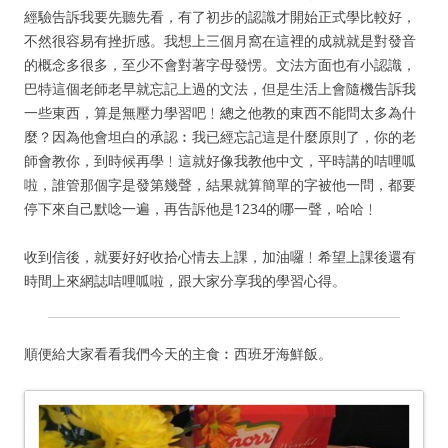
經驗告訴我要先聽先看，有了初步的認識才開始正式學比較好，
不然很容易有挫折感。我想上三個月窩在這裡的成就就是對發音
的概念多很多，至少不會對著字母發愣。文法方面也有小認識，
巴特這個老師老早就忘記上過的文法，但是生活上會隨機告訴我
一些東西，算是無壓力學習吧﹗總之他教的東西不能問太多為什
麼？因為他會坦白的承認︰我已經忘記這是什麼原則了，你的老
師會教你，到時候再學﹗這就好像我教他中文，平時講的咭哩呱
啦，誰管那個字是發第幾聲，結果就算簡單的字被他一問，都要
停下來自己默唸一遍，再告訴他是1234的哪一聲，哈哈﹗
收到信後，就要好好收拾心情去上課，加油囉﹗希望上課後還有
時間上來網誌咭哩呱啦，跟大家分享我的學習心得。
順便給大家看看我們今天的主食︰西班牙海鮮飯。