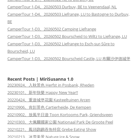
CamperTour 1-D4。20260503 Durbuy, BE to Veenendaal, NL
CamperTour 1-D4。20260503 Liefrange, LU to Bastogne to Durbuy,
BE
CamperTour 1-D3。20260502 Camping Liefrange
CamperTour 1-D3。20260502 Bourscheid to Wiltz to Liefrange, LU
CamperTour 1-D3。20260502 Liefrange to Esch-sur-Sûre to
Bourscheid, LU
CamperTour 1-D3。20260502 Bourscheid Castle, LU 布爾沙伊德城堡
Recent Posts | MiriSusanna 1.0
20230924。入秋景色 Herfst in Posbank, Rheden
20230101。新年快樂 Happy New Year!!
20220424。重遊城堡花園 Kasteeltuinen Arcen
20210906。肯彭景色 Cartierheide, De Kempen
20210902。放風半日遊 Toon Kortooms Park, Griendsveen
20210303。大佩爾國家公園 Nationaal Park De Groote Peel
20210221。鳳頭鸊鷉吞魚特寫 Grebe Eating Show
20210213。冰雪美景 Nature Ice & Snow