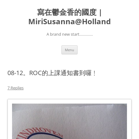
寫在鬱金香的國度 |
MiriSusanna@Holland
A brand new start………….
Skip
Menu
to
content
08-12。ROC的上課通知書到囉﹗
7 Replies