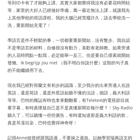
等到ID卡有了才能夠上課。其實大家都覺得我沒有必要花時間枯
等，家里的大好人已經做好準備，萬一最近無法上課，就讓我先
上其他學校的荷語課程。我的大腦已經荒廢許久，該去學校洗一
洗，重新開始充電了﹗
學語言是件不輕鬆的事，一切都要重新開始，沒有蹩步。我自認
不是學語言的材料，自修很沒有動力，喜歡有老師教。如果旁邊
的人花時間點一點我，必定能舉一反三。但是要自己摸索就開始
發懶。Ik begrijp jou niet （我不明白你說什麼）這類的句子真
的不能繼續用下去。
現在我已經對荷蘭文有初步的認識，至少我分的出來旁邊人在說
英語，還是荷語，還是外星語如聽不懂的法語，德語，義大利語
等等。巴特的雜誌有時也拿來翻翻看，有Teletext的電視節目就
看字幕，有時真懷疑自己是不是真懂新聞在報什麼？﹗Sky Radio
聽久了，可以聽懂一些些廣告，有時還知道那是義大利語的歌，
真是耳濡目染，巴特也覺得神奇呀﹗
記得Anne姐曾經跟我說過，不要操之過急。以她學習瑞典語文的