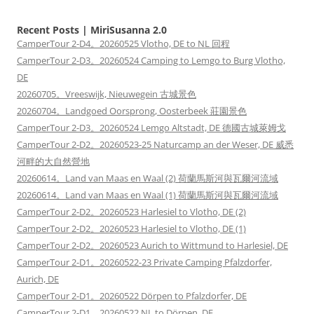
Recent Posts | MiriSusanna 2.0
CamperTour 2-D4。20260525 Vlotho, DE to NL 回程
CamperTour 2-D3。20260524 Camping to Lemgo to Burg Vlotho,
DE
20260705。Vreeswijk, Nieuwegein 古城景色
20260704。Landgoed Oorsprong, Oosterbeek 莊園景色
CamperTour 2-D3。20260524 Lemgo Altstadt, DE 德國古城萊姆戈
CamperTour 2-D2。20260523-25 Naturcamp an der Weser, DE 威悉
河畔的大自然營地
20260614。Land van Maas en Waal (2) 荷蘭馬斯河與瓦爾河流域
20260614。Land van Maas en Waal (1) 荷蘭馬斯河與瓦爾河流域
CamperTour 2-D2。20260523 Harlesiel to Vlotho, DE (2)
CamperTour 2-D2。20260523 Harlesiel to Vlotho, DE (1)
CamperTour 2-D2。20260523 Aurich to Wittmund to Harlesiel, DE
CamperTour 2-D1。20260522-23 Private Camping Pfalzdorfer,
Aurich, DE
CamperTour 2-D1。20260522 Dörpen to Pfalzdorfer, DE
CamperTour 2-D1。20260522 NL to Dörpen, DE