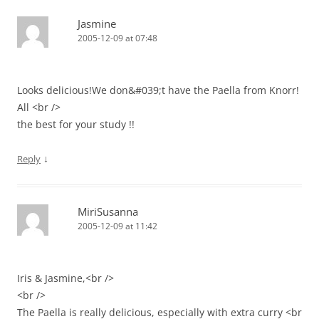
Jasmine
2005-12-09 at 07:48
Looks delicious!We don&#039;t have the Paella from Knorr!
All <br />
the best for your study !!
↓
Reply
MiriSusanna
2005-12-09 at 11:42
Iris & Jasmine,<br />
<br />
The Paella is really delicious, especially with extra curry <br