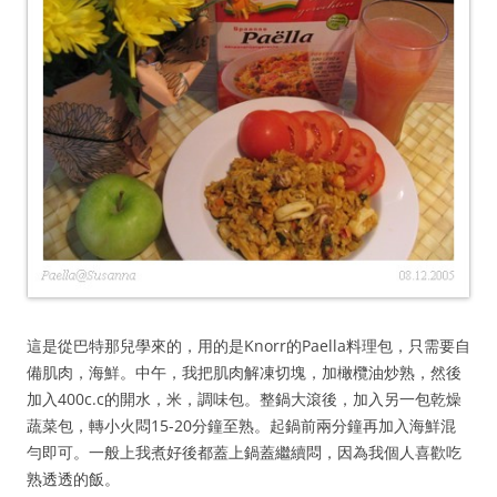
這是從巴特那兒學來的，用的是Knorr的Paella料理包，只需要自
備肌肉，海鮮。中午，我把肌肉解凍切塊，加橄欖油炒熟，然後
加入400c.c的開水，米，調味包。整鍋大滾後，加入另一包乾燥
蔬菜包，轉小火悶15-20分鐘至熟。起鍋前兩分鐘再加入海鮮混
勻即可。一般上我煮好後都蓋上鍋蓋繼續悶，因為我個人喜歡吃
熟透透的飯。