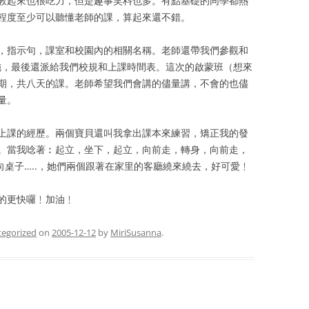
教起來也很吃力，但是趣事笑料也多。有點基礎的同學都熱
程度至少可以聽懂老師的課，算起來還不錯。
，指示句，課室和校園內的相關名稱。老師還帶我們參觀和
程的硬體設施，最後還派給我們校規和上課時間表。這次的啟蒙班（想來
期，共八天的課。老師希望我們會講的儘量講，不會的也儘
量。
上課的經歷。兩個寶貝還叫我拿出課本來練習，矯正我的發
。當我唸著︰起立，坐下，起立，向前走，轉身，向前走，
桌子…..，她們兩個跟著在家里的客廳繞來繞去，好可愛﹗
的更快囉﹗加油﹗
tegorized
on
2005-12-12
by
MiriSusanna
.