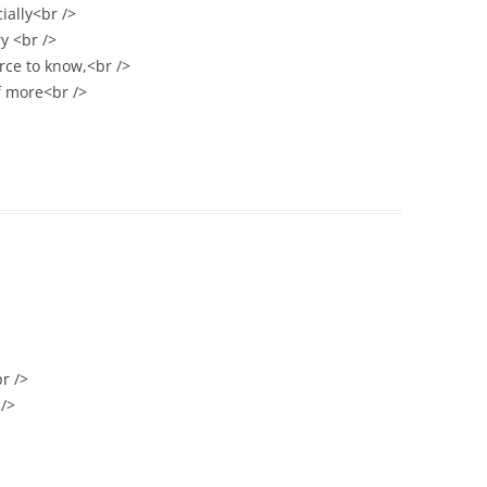
ially<br />
y <br />
rce to know,<br />
f more<br />
 />
/>