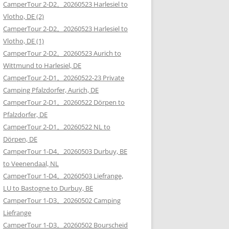
CamperTour 2-D2。20260523 Harlesiel to
Vlotho, DE (2)
CamperTour 2-D2。20260523 Harlesiel to
Vlotho, DE (1)
CamperTour 2-D2。20260523 Aurich to
Wittmund to Harlesiel, DE
CamperTour 2-D1。20260522-23 Private
Camping Pfalzdorfer, Aurich, DE
CamperTour 2-D1。20260522 Dörpen to
Pfalzdorfer, DE
CamperTour 2-D1。20260522 NL to
Dörpen, DE
CamperTour 1-D4。20260503 Durbuy, BE
to Veenendaal, NL
CamperTour 1-D4。20260503 Liefrange,
LU to Bastogne to Durbuy, BE
CamperTour 1-D3。20260502 Camping
Liefrange
CamperTour 1-D3。20260502 Bourscheid