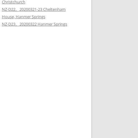
Christchurch
NZ-D22。20200321-23 Cheltenham
House, Hanmer Springs
NZ-D23。20200322 Hanmer Springs