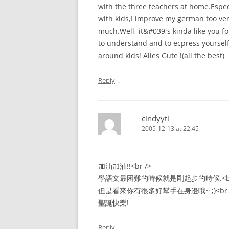
with the three teachers at home.Espec
with kids,I improve my german too ver
much.Well, it&#039;s kinda like you fo
to understand and to ecpress yoursel
around kids! Alles Gute !(all the best)
↓
Reply
cindyyti
2005-12-13 at 22:45
加油加油!!<br />
學語文最困難的時候就是剛起步的時候.<br
但是看來你有很多好幫手在身邊哦~ ;)<br 
聖誕快樂!
↓
Reply