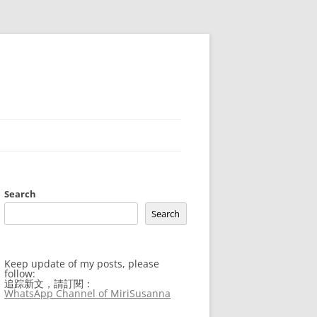
Search
Search
Keep update of my posts, please
follow:
追踪新文，請訂閱：
WhatsApp Channel of MiriSusanna