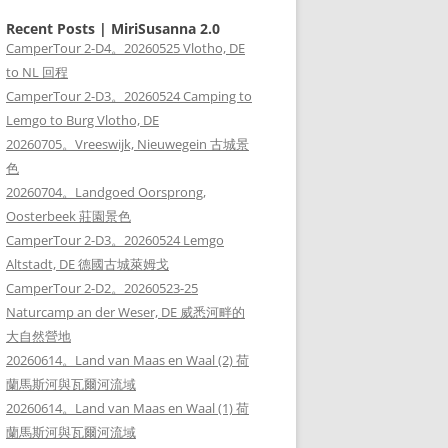
Recent Posts | MiriSusanna 2.0
CamperTour 2-D4。20260525 Vlotho, DE
to NL 回程
CamperTour 2-D3。20260524 Camping to
Lemgo to Burg Vlotho, DE
20260705。Vreeswijk, Nieuwegein 古城景
色
20260704。Landgoed Oorsprong,
Oosterbeek 莊園景色
CamperTour 2-D3。20260524 Lemgo
Altstadt, DE 德國古城萊姆戈
CamperTour 2-D2。20260523-25
Naturcamp an der Weser, DE 威悉河畔的
大自然營地
20260614。Land van Maas en Waal (2) 荷
蘭馬斯河與瓦爾河流域
20260614。Land van Maas en Waal (1) 荷
蘭馬斯河與瓦爾河流域