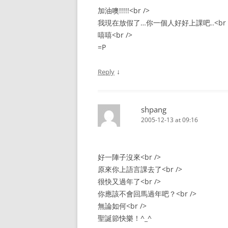
加油噢!!!!!<br />
我現在放假了…你一個人好好上課吧..<br 
嘻嘻<br />
=P
↓
Reply
shpang
2005-12-13 at 09:16
好一陣子沒來<br />
原來你上語言課去了<br />
很快又過年了<br />
你應該不會回馬過年吧？<br />
無論如何<br />
聖誕節快樂！^_^