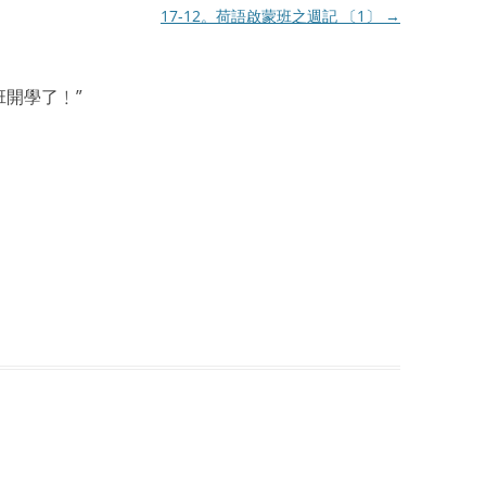
17-12。荷語啟蒙班之週記 〔1〕
→
蒙班開學了﹗
”