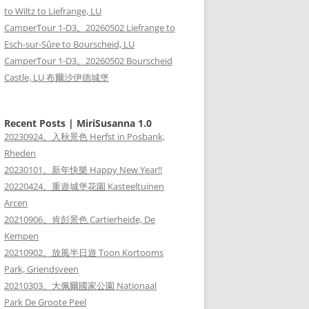
to Wiltz to Liefrange, LU
CamperTour 1-D3。20260502 Liefrange to
Esch-sur-Sûre to Bourscheid, LU
CamperTour 1-D3。20260502 Bourscheid
Castle, LU 布爾沙伊德城堡
Recent Posts | MiriSusanna 1.0
20230924。入秋景色 Herfst in Posbank,
Rheden
20230101。新年快樂 Happy New Year!!
20220424。重遊城堡花園 Kasteeltuinen
Arcen
20210906。肯彭景色 Cartierheide, De
Kempen
20210902。放風半日遊 Toon Kortooms
Park, Griendsveen
20210303。大佩爾國家公園 Nationaal
Park De Groote Peel