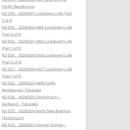
Pacific Rendezvous
NZ-D39。20200407 Lockdown’s Life (Part
5 of 5)
NZ-D35。20200403-0406 Lockdown’s Life
(Part 4 of 5)
NZ-D32。20200331-0402 Lockdown’s Life
(Part 3 of 5)
NZ-D29。20200328-0330 Lockdown’s Life
(Part 2 of 5)
NZ-D27。20200326-0327 Lockdown’s Life
(Part 1 of 5)
NZ-D26。20200325-0408 Pacific
Rendezvous, Tutukaka
NZ-D26。20200325 Christchurch –
Auckland – Tutukaka
NZ-D25。20200324 North New Brighton,
Christchurch
NZ-D24。20200323 Hanmer Springs –