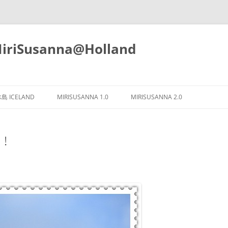
iSusanna@Holland
Skip
to
島 ICELAND
MIRISUSANNA 1.0
MIRISUSANNA 2.0
content
了﹗