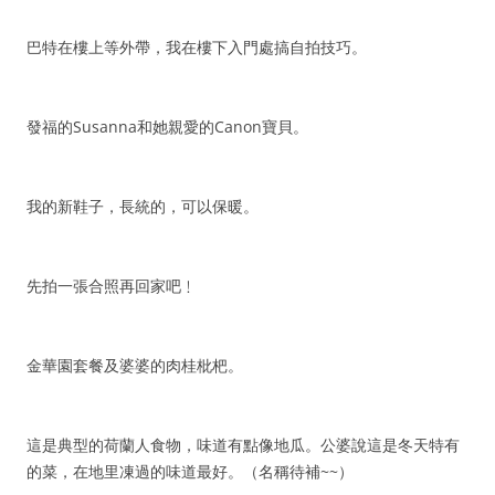
巴特在樓上等外帶，我在樓下入門處搞自拍技巧。
發福的Susanna和她親愛的Canon寶貝。
我的新鞋子，長統的，可以保暖。
先拍一張合照再回家吧﹗
金華園套餐及婆婆的肉桂枇杷。
這是典型的荷蘭人食物，味道有點像地瓜。公婆說這是冬天特有
的菜，在地里凍過的味道最好。（名稱待補~~）