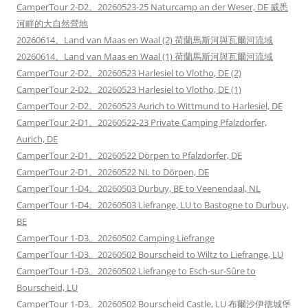
CamperTour 2-D2。20260523-25 Naturcamp an der Weser, DE 威悉
河畔的大自然營地
20260614。Land van Maas en Waal (2) 荷蘭馬斯河與瓦爾河流域
20260614。Land van Maas en Waal (1) 荷蘭馬斯河與瓦爾河流域
CamperTour 2-D2。20260523 Harlesiel to Vlotho, DE (2)
CamperTour 2-D2。20260523 Harlesiel to Vlotho, DE (1)
CamperTour 2-D2。20260523 Aurich to Wittmund to Harlesiel, DE
CamperTour 2-D1。20260522-23 Private Camping Pfalzdorfer,
Aurich, DE
CamperTour 2-D1。20260522 Dörpen to Pfalzdorfer, DE
CamperTour 2-D1。20260522 NL to Dörpen, DE
CamperTour 1-D4。20260503 Durbuy, BE to Veenendaal, NL
CamperTour 1-D4。20260503 Liefrange, LU to Bastogne to Durbuy,
BE
CamperTour 1-D3。20260502 Camping Liefrange
CamperTour 1-D3。20260502 Bourscheid to Wiltz to Liefrange, LU
CamperTour 1-D3。20260502 Liefrange to Esch-sur-Sûre to
Bourscheid, LU
CamperTour 1-D3。20260502 Bourscheid Castle, LU 布爾沙伊德城堡