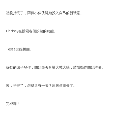
禮物拆完了，兩個小傢伙開始投入自己的新玩意。
Chrissy在摸索各個按鍵的功能。
Tessa開始拼圖。
好動的因子發作，開始跟著音樂大喊大唱，肢體動作開始誇張。
咦，拼完了，怎麼還有一張？原來是重疊了。
完成囉﹗