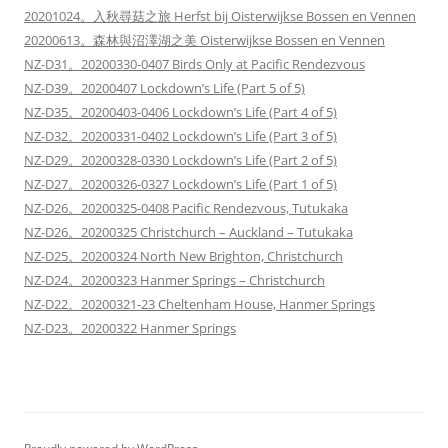
20201024。入秋尋菇之旅 Herfst bij Oisterwijkse Bossen en Vennen
20200613。森林與沼澤湖之美 Oisterwijkse Bossen en Vennen
NZ-D31。20200330-0407 Birds Only at Pacific Rendezvous
NZ-D39。20200407 Lockdown’s Life (Part 5 of 5)
NZ-D35。20200403-0406 Lockdown’s Life (Part 4 of 5)
NZ-D32。20200331-0402 Lockdown’s Life (Part 3 of 5)
NZ-D29。20200328-0330 Lockdown’s Life (Part 2 of 5)
NZ-D27。20200326-0327 Lockdown’s Life (Part 1 of 5)
NZ-D26。20200325-0408 Pacific Rendezvous, Tutukaka
NZ-D26。20200325 Christchurch – Auckland – Tutukaka
NZ-D25。20200324 North New Brighton, Christchurch
NZ-D24。20200323 Hanmer Springs – Christchurch
NZ-D22。20200321-23 Cheltenham House, Hanmer Springs
NZ-D23。20200322 Hanmer Springs