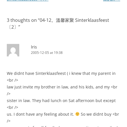
3 thoughts on “
04-12。溫馨家聚 Sinterklaasfeest
〔2〕
”
Iris
2005-12-05 at 19:38
We didnt have Sinterklaasfeest ( i knew that my parent in
<br />
law just invite my brother in law, and his kids, and my <br
/>
sister in law. They had lunch on Sat afternoon but except
<br />
us. I dont have any feeling about it.
So we didnt buy <br
/>