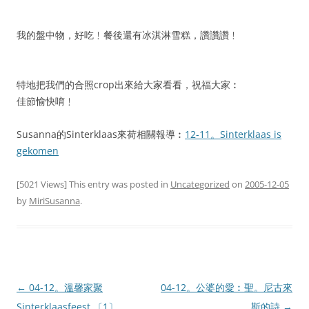
我的盤中物，好吃﹗餐後還有冰淇淋雪糕，讚讚讚﹗
特地把我們的合照crop出來給大家看看，祝福大家︰
佳節愉快唷﹗
Susanna的Sinterklaas來荷相關報導︰
12-11。Sinterklaas is
gekomen
[5021 Views] This entry was posted in
Uncategorized
on
2005-12-05
by
MiriSusanna
.
Post
←
04-12。溫馨家聚
04-12。公婆的愛︰聖。尼古來
navigation
Sinterklaasfeest 〔1〕
斯的詩
→