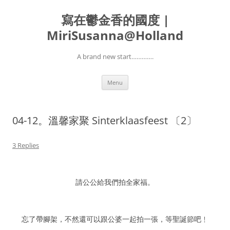
寫在鬱金香的國度 |
MiriSusanna@Holland
A brand new start………….
Skip
Menu
to
content
04-12。溫馨家聚 Sinterklaasfeest 〔2〕
3 Replies
請公公給我們拍全家福。
忘了帶腳架，不然還可以跟公婆一起拍一張，等聖誕節吧﹗