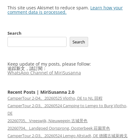
This site uses Akismet to reduce spam.
Learn how your
comment data is processed.
Search
Search
Keep update of my posts, please follow:
追踪新文，請訂閱：
WhatsApp Channel of MiriSusanna
Recent Posts | MiriSusanna 2.0
CamperTour 2-D4。20260525 Vlotho, DE to NL 回程
CamperTour 2-D3。20260524 Camping to Lemgo to Burg Vlotho,
DE
20260705。Vreeswijk, Nieuwegein 古城景色
20260704。Landgoed Oorsprong, Oosterbeek 莊園景色
CamperTour 2-D3。20260524 Lemgo Altstadt, DE 德國古城萊姆戈