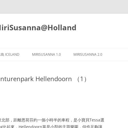
iSusanna@Holland
Skip
to
島 ICELAND
MIRISUSANNA 1.0
MIRISUSANNA 2.0
content
urenpark Hellendoorn （1）
k 位於荷蘭東北部，距離恩荷芬約一個小時半的車程，是小寶貝Tessa選
eling比起來，Hellendoorn算是小型的主題樂園，但也足夠讓