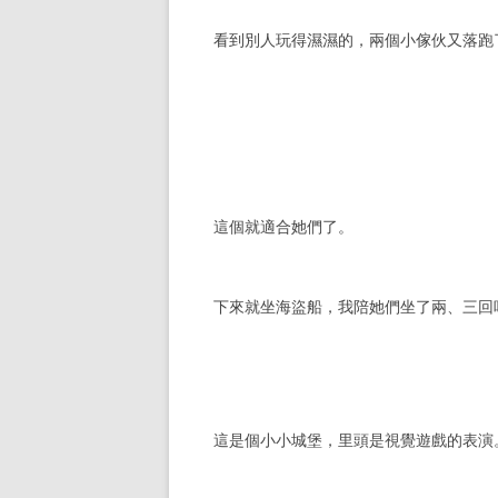
看到別人玩得濕濕的，兩個小傢伙又落跑
這個就適合她們了。
下來就坐海盜船，我陪她們坐了兩、三回吧 
這是個小小城堡，里頭是視覺遊戲的表演