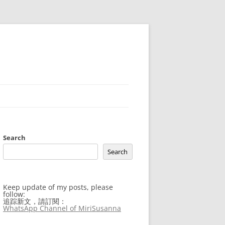
Search
Search
Keep update of my posts, please
follow:
追踪新文，請訂閱：
WhatsApp Channel of MiriSusanna