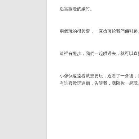
迷宮牆邊的嫩竹。
兩個玩的很興奮，一直搶著給我們倆引路
這裡有蹩步，我們一起鑽過去，就可以直
小傢伙遠遠看就想要玩，近看了一會後，
有誰喜歡玩這個，告訴我，我陪你一起玩