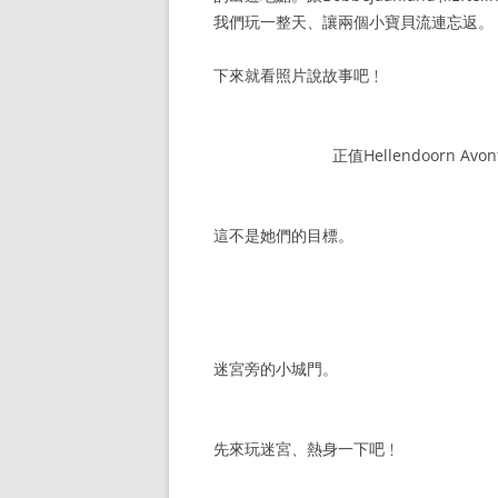
我們玩一整天、讓兩個小寶貝流連忘返。
下來就看照片說故事吧﹗
正值Hellendoorn 
這不是她們的目標。
迷宮旁的小城門。
先來玩迷宮、熱身一下吧﹗