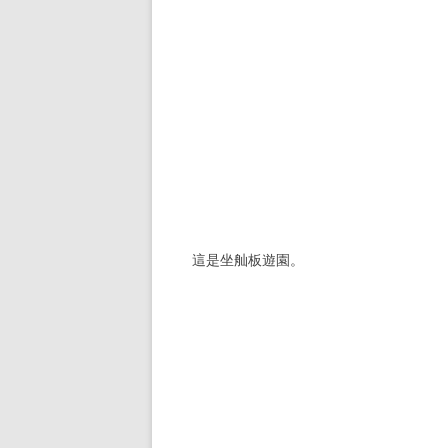
這是坐舢板遊園。