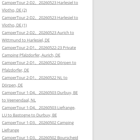
CamperTour 2-D2。20260523 Harlesiel to
Vlotho, DE (2)
CamperTour 2-D2。20260523 Harlesiel to
Vlotho, DE (1)
CamperTour 2-D2。20260523 Aurich to
Wittmund to Harlesiel, DE
CamperTour 2-D1。20260522-23 Private
Camping Pfalzdorfer, Aurich, DE
CamperTour 2-D1。20260522 Dörpen to
Pfalzdorfer, DE
CamperTour 2-D1。20260522 NL to
Dörpen, DE
CamperTour 1-D4。20260503 Durbuy, BE
to Veenendaal, NL
CamperTour 1-D4。20260503 Liefrange,
LU to Bastogne to Durbuy, BE
CamperTour 1-D3。20260502 Camping
Liefrange
CamperTour 1-D3。20260502 Bourscheid