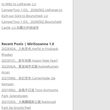
to Wiltz to Liefrange, LU
CamperTour 1-D3。20260502 Liefrange to
Esch-sur-Sûre to Bourscheid, LU
CamperTour 1-D3。20260502 Bourscheid
Castle, LU 布爾沙伊德城堡
Recent Posts | MiriSusanna 1.0
20230924。入秋景色 Herfst in Posbank,
Rheden
20230101。新年快樂 Happy New Year!!
20220424。重遊城堡花園 Kasteeltuinen
Arcen
20210906。肯彭景色 Cartierheide, De
Kempen
20210902。放風半日遊 Toon Kortooms
Park, Griendsveen
20210303。大佩爾國家公園 Nationaal
Park De Groote Peel