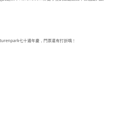
Avonturenpark七十週年慶，門票還有打折哦﹗