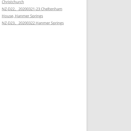
Christchurch
NZ-D22。20200321-23 Cheltenham
House, Hanmer Springs
NZ-D23。20200322 Hanmer Springs