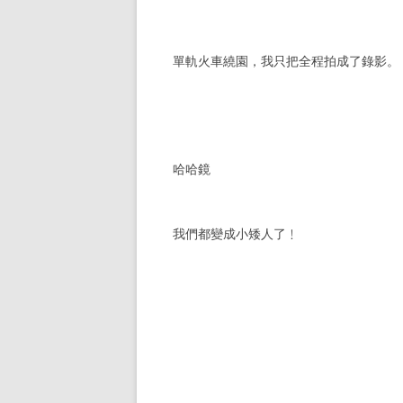
單軌火車繞園，我只把全程拍成了錄影。
哈哈鏡
我們都變成小矮人了﹗