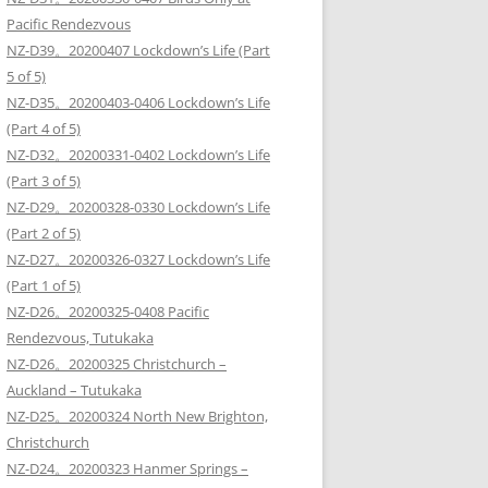
Pacific Rendezvous
NZ-D39。20200407 Lockdown’s Life (Part
5 of 5)
NZ-D35。20200403-0406 Lockdown’s Life
(Part 4 of 5)
NZ-D32。20200331-0402 Lockdown’s Life
(Part 3 of 5)
NZ-D29。20200328-0330 Lockdown’s Life
(Part 2 of 5)
NZ-D27。20200326-0327 Lockdown’s Life
(Part 1 of 5)
NZ-D26。20200325-0408 Pacific
Rendezvous, Tutukaka
NZ-D26。20200325 Christchurch –
Auckland – Tutukaka
NZ-D25。20200324 North New Brighton,
Christchurch
NZ-D24。20200323 Hanmer Springs –