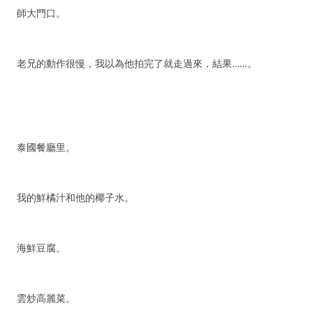
師大門口。
老兄的動作很慢，我以為他拍完了就走過來，結果……。
泰國餐廳里。
我的鮮橘汁和他的椰子水。
海鮮豆腐。
雲炒高麗菜。