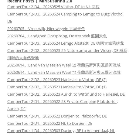
Recent Posts | MiriSusanna 2.0
CamperTour 2-D4。20260525 Vlotho, DE to NL 回程
CamperTour 2-D3。20260524 Camping to Lemgo to Burg Vlotho,
DE
20260705。Vreeswijk, Nieuwegein 古城景色
20260704。Landgoed Oorsprong, Oosterbeek 莊園景色
CamperTour 2-D3。20260524 Lemgo Altstadt, DE 德國古城萊姆戈
CamperTour 2-D2。20260523-25 Naturcamp an der Weser, DE 威悉
河畔的大自然營地
20260614。Land van Maas en Waal (2) 荷蘭馬斯河與瓦爾河流域
20260614。Land van Maas en Waal (1) 荷蘭馬斯河與瓦爾河流域
CamperTour 2-D2。20260523 Harlesiel to Vlotho, DE (2)
CamperTour 2-D2。20260523 Harlesiel to Vlotho, DE (1)
CamperTour 2-D2。20260523 Aurich to Wittmund to Harlesiel, DE
CamperTour 2-D1。20260522-23 Private Camping Pfalzdorfer,
Aurich, DE
CamperTour 2-D1。20260522 Dörpen to Pfalzdorfer, DE
CamperTour 2-D1。20260522 NL to Dörpen, DE
CamperTour 1-D4。20260503 Durbuy, BE to Veenendaal, NL