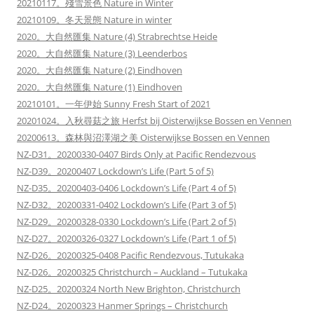
20210117。殘雪景色 Nature in Winter
20210109。冬天景態 Nature in winter
2020。大自然匯集 Nature (4) Strabrechtse Heide
2020。大自然匯集 Nature (3) Leenderbos
2020。大自然匯集 Nature (2) Eindhoven
2020。大自然匯集 Nature (1) Eindhoven
20210101。一年伊始 Sunny Fresh Start of 2021
20201024。入秋尋菇之旅 Herfst bij Oisterwijkse Bossen en Vennen
20200613。森林與沼澤湖之美 Oisterwijkse Bossen en Vennen
NZ-D31。20200330-0407 Birds Only at Pacific Rendezvous
NZ-D39。20200407 Lockdown’s Life (Part 5 of 5)
NZ-D35。20200403-0406 Lockdown’s Life (Part 4 of 5)
NZ-D32。20200331-0402 Lockdown’s Life (Part 3 of 5)
NZ-D29。20200328-0330 Lockdown’s Life (Part 2 of 5)
NZ-D27。20200326-0327 Lockdown’s Life (Part 1 of 5)
NZ-D26。20200325-0408 Pacific Rendezvous, Tutukaka
NZ-D26。20200325 Christchurch – Auckland – Tutukaka
NZ-D25。20200324 North New Brighton, Christchurch
NZ-D24。20200323 Hanmer Springs – Christchurch