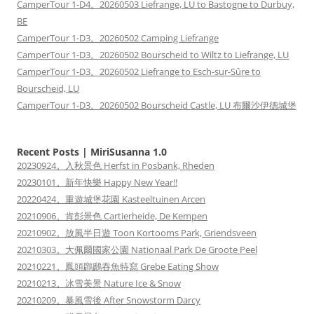
CamperTour 1-D4。20260503 Liefrange, LU to Bastogne to Durbuy,
BE
CamperTour 1-D3。20260502 Camping Liefrange
CamperTour 1-D3。20260502 Bourscheid to Wiltz to Liefrange, LU
CamperTour 1-D3。20260502 Liefrange to Esch-sur-Sûre to
Bourscheid, LU
CamperTour 1-D3。20260502 Bourscheid Castle, LU 布爾沙伊德城堡
Recent Posts | MiriSusanna 1.0
20230924。入秋景色 Herfst in Posbank, Rheden
20230101。新年快樂 Happy New Year!!
20220424。重遊城堡花園 Kasteeltuinen Arcen
20210906。肯彭景色 Cartierheide, De Kempen
20210902。放風半日遊 Toon Kortooms Park, Griendsveen
20210303。大佩爾國家公園 Nationaal Park De Groote Peel
20210221。鳳頭鸊鷉吞魚特寫 Grebe Eating Show
20210213。冰雪美景 Nature Ice & Snow
20210209。暴風雪後 After Snowstorm Darcy