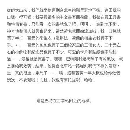
從師大出來，我們就坐捷運到台北車站那里逛地下街。這回我的
口號打得可響︰我要買很多的中文書寄回荷蘭﹗我都在買工具書
和特價套書，只能看一次的書就免了吧﹗呵呵，一進到地下街，
神奇地整個人就興奮起來，當然荷包就開始流血啦﹗我一口氣就
買了半打一百元的衛生衣（沒辦法，荷蘭的衛生衣我買不下
手。）、一百元的包包也買了三個給家里的三個女人、二十元左
右的小飾物和紀念品也買了不少、可愛的卡片和貼紙也不能錯
過……，最後就是買書了。嘿嘿，巴特陪我逛街除了有冷氣吹，就
是要給我效勞，結果，他從台北車站一路喊到我們下榻的酒店︰
重，真的很重，累死了……﹗
唉，這種苦勞一年大概也給你做個
幾次，不要緊啦﹗而且，我也有幫忙提哦﹗哈哈﹗
這是巴特在古亭站附近的地標。