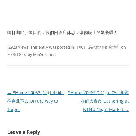
喝杯咖啡、歇口氣，我們回酒店休息，準備晚上的聚餐囉﹗
[2928 Views] This entry was posted in
〔06〕 馬來西亞 & 台灣行
on
2006-08-02
by
MiriSusanna
.
Post
←
*Home 2006* (19) Jul 04 :
*Home 2006* (21) Jul 05 : 相聚
navigation
往台北飛去 On the way to
在師大夜市 Gathering at
Taipei
NTNU Night Market
→
Leave a Reply