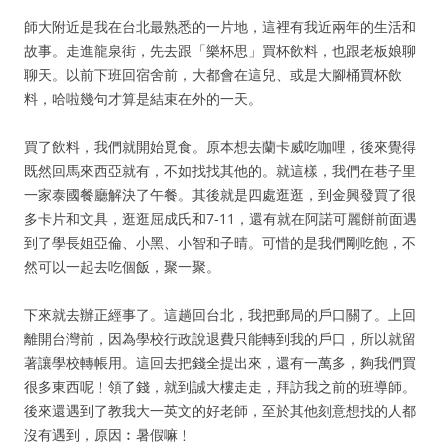
師大附近是我在台北最熟悉的一片地，這裡有我近兩年的生活和
故事。走進龍泉街，先去跟「樂杯思」買杯飲料，也跟老板娘聊
聊天。以前下班回宿舍前，大都會在這兒、或是大腳桶買杯飲
料，哈啦幾句才算是結束在外的一天。
買了飲料，我們就開始覓食。原本想去蘭卡威吃咖哩，後來覺得
既然回馬來西亞就有，不如找找其他的。就這樣，我們在巷子里
一家泰國餐廳解決了午餐。其後就是四處逛逛，到金興發買了很
多卡片和文具，逛逛屈成氏和7-11，還有就在阿諾可麗餅前面遇
到了學長姐亞倫、小黑、小智和子晴。可惜的是我們剛吃飽，不
然可以一起去吃個飯，聚一聚。
下來就去辦正經事了。這趟回台北，我把郵局的戶口關了。上回
離開台灣前，因為學校行政說退費只能轉到我的戶口，所以就留
著讓學校轉帳用。這回去把錢全提出來，還有一萬多，夠我們買
很多東西呢﹗領了錢，就到誠大樓走走，拜訪我之前的班導師。
後來還遇到了教我大一英文的好老師，至於其他刻意想找的人都
沒有遇到，原因︰暑假嘛﹗