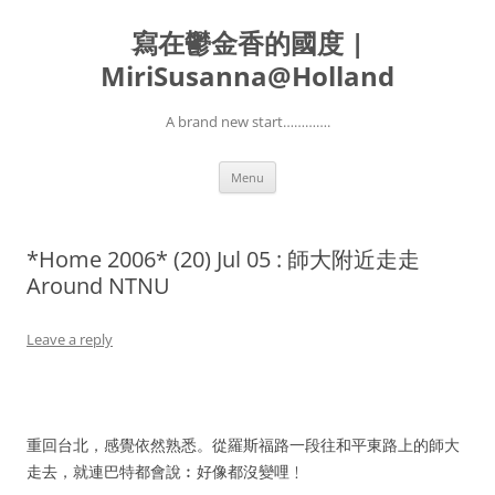
寫在鬱金香的國度 |
MiriSusanna@Holland
A brand new start………….
Skip
Menu
to
content
*Home 2006* (20) Jul 05 : 師大附近走走
Around NTNU
Leave a reply
重回台北，感覺依然熟悉。從羅斯福路一段往和平東路上的師大
走去，就連巴特都會說︰好像都沒變哩﹗