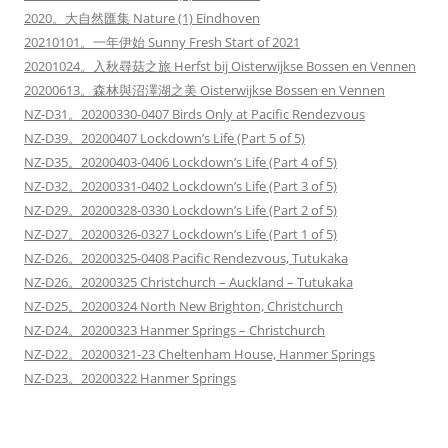
2020。大自然匯集 Nature (1) Eindhoven
20210101。一年伊始 Sunny Fresh Start of 2021
20201024。入秋尋菇之旅 Herfst bij Oisterwijkse Bossen en Vennen
20200613。森林與沼澤湖之美 Oisterwijkse Bossen en Vennen
NZ-D31。20200330-0407 Birds Only at Pacific Rendezvous
NZ-D39。20200407 Lockdown’s Life (Part 5 of 5)
NZ-D35。20200403-0406 Lockdown’s Life (Part 4 of 5)
NZ-D32。20200331-0402 Lockdown’s Life (Part 3 of 5)
NZ-D29。20200328-0330 Lockdown’s Life (Part 2 of 5)
NZ-D27。20200326-0327 Lockdown’s Life (Part 1 of 5)
NZ-D26。20200325-0408 Pacific Rendezvous, Tutukaka
NZ-D26。20200325 Christchurch – Auckland – Tutukaka
NZ-D25。20200324 North New Brighton, Christchurch
NZ-D24。20200323 Hanmer Springs – Christchurch
NZ-D22。20200321-23 Cheltenham House, Hanmer Springs
NZ-D23。20200322 Hanmer Springs