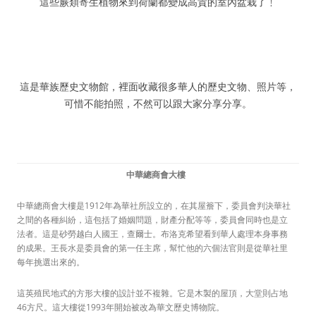
這些蕨類寄生植物來到荷蘭都變成高貴的室內盆栽了﹗
這是華族歷史文物館，裡面收藏很多華人的歷史文物、照片等，
可惜不能拍照，不然可以跟大家分享分享。
中華總商會大樓
中華總商會大樓是1912年為華社所設立的，在其屋簷下，委員會判決華社
之間的各種糾紛，這包括了婚姻問題，財產分配等等，委員會同時也是立
法者。這是砂勞越白人國王，查爾士。布洛克希望看到華人處理本身事務
的成果。王長水是委員會的第一任主席，幫忙他的六個法官則是從華社里
每年挑選出來的。
這英殖民地式的方形大樓的設計並不複雜。它是木製的屋頂，大堂則占地
46方尺。這大樓從1993年開始被改為華文歷史博物院。