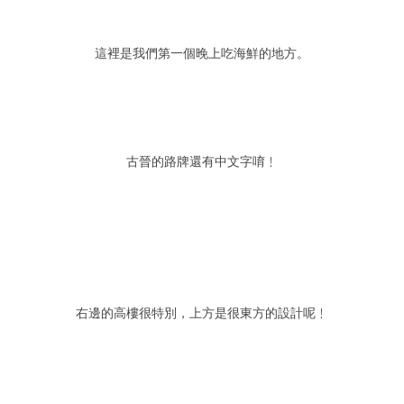
這裡是我們第一個晚上吃海鮮的地方。
古晉的路牌還有中文字唷﹗
右邊的高樓很特別，上方是很東方的設計呢﹗