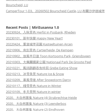
Bourscheid, LU
CamperTour 1-D3。20260502 Bourscheid Castle, LU 布爾沙伊德城堡
Recent Posts | MiriSusanna 1.0
20230924。入秋景色 Herfst in Posbank, Rheden
20230101。新年快樂 Happy New Year!!
20220424。重遊城堡花園 Kasteeltuinen Arcen
20210906。肯彭景色 Cartierheide, De Kempen
20210902。放風半日遊 Toon Kortooms Park, Griendsveen
20210303。大佩爾國家公園 Nationaal Park De Groote Peel
20210221。鳳頭鸊鷉吞魚特寫 Grebe Eating Show
20210213。冰雪美景 Nature Ice & Snow
20210209。暴風雪後 After Snowstorm Darcy
20210117。殘雪景色 Nature in Winter
20210109。冬天景態 Nature in winter
2020。大自然匯集 Nature (4) Strabrechtse Heide
2020。大自然匯集 Nature (3) Leenderbos
2020。大自然匯集 Nature (2) Eindhoven