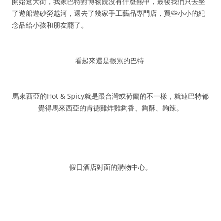
開始逛大街，我家巴特對博物院沒有什麼熱中，最後我們只去坐
了遊船遊砂勞越河，還去了幾家手工藝品專門店，買些小小的紀
念品給小孩和朋友罷了。
看起來還是很累的巴特
馬來西亞的Hot & Spicy就是跟台灣或荷蘭的不一樣，就連巴特都
覺得馬來西亞的肯德雞炸雞夠香、夠酥、夠辣。
假日酒店對面的購物中心。