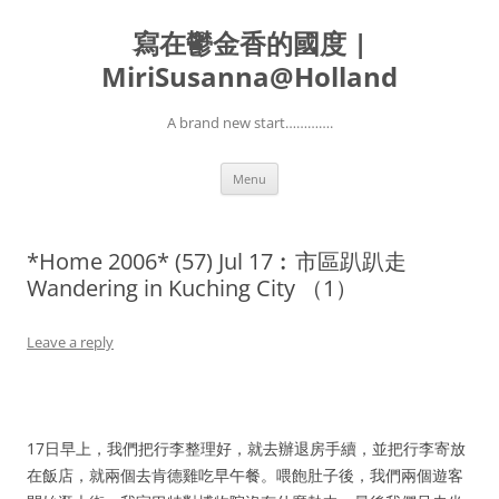
寫在鬱金香的國度 |
MiriSusanna@Holland
A brand new start………….
Skip
Menu
to
content
*Home 2006* (57) Jul 17︰市區趴趴走
Wandering in Kuching City （1）
Leave a reply
17日早上，我們把行李整理好，就去辦退房手續，並把行李寄放
在飯店，就兩個去肯德雞吃早午餐。喂飽肚子後，我們兩個遊客