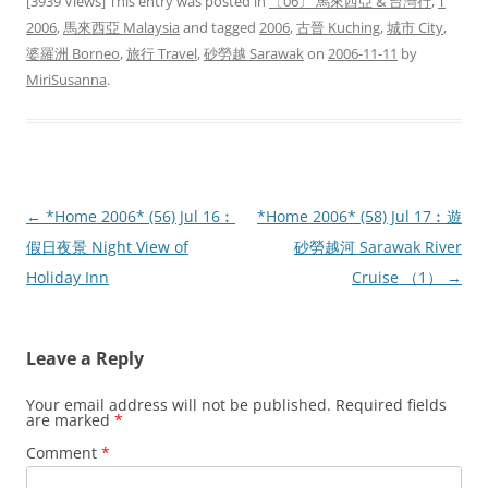
[3939 Views] This entry was posted in
〔06〕 馬來西亞 & 台灣行
,
T
2006
,
馬來西亞 Malaysia
and tagged
2006
,
古晉 Kuching
,
城市 City
,
婆羅洲 Borneo
,
旅行 Travel
,
砂勞越 Sarawak
on
2006-11-11
by
MiriSusanna
.
Post
←
*Home 2006* (56) Jul 16︰
*Home 2006* (58) Jul 17︰遊
navigation
假日夜景 Night View of
砂勞越河 Sarawak River
Holiday Inn
Cruise （1）
→
Leave a Reply
Your email address will not be published.
Required fields
are marked
*
Comment
*