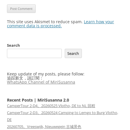
This site uses Akismet to reduce spam.
Learn how your
comment data is processed.
Search
Search
Keep update of my posts, please follow:
追踪新文，請訂閱：
WhatsApp Channel of MiriSusanna
Recent Posts | MiriSusanna 2.0
CamperTour 2-D4。20260525 Vlotho, DE to NL 回程
CamperTour 2-D3。20260524 Camping to Lemgo to Burg Vlotho,
DE
20260705。Vreeswijk, Nieuwegein 古城景色