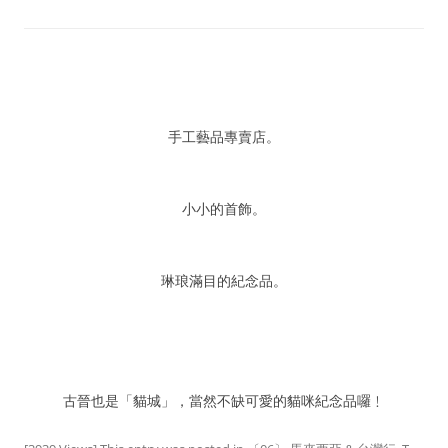
手工藝品專賣店。
小小的首飾。
琳琅滿目的紀念品。
古晉也是「貓城」，當然不缺可愛的貓咪紀念品囉﹗