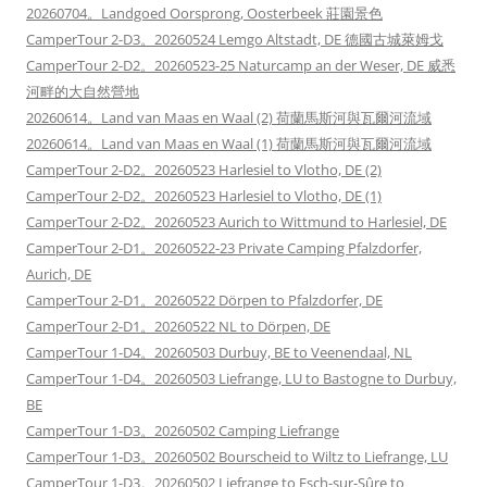
20260704。Landgoed Oorsprong, Oosterbeek 莊園景色
CamperTour 2-D3。20260524 Lemgo Altstadt, DE 德國古城萊姆戈
CamperTour 2-D2。20260523-25 Naturcamp an der Weser, DE 威悉
河畔的大自然營地
20260614。Land van Maas en Waal (2) 荷蘭馬斯河與瓦爾河流域
20260614。Land van Maas en Waal (1) 荷蘭馬斯河與瓦爾河流域
CamperTour 2-D2。20260523 Harlesiel to Vlotho, DE (2)
CamperTour 2-D2。20260523 Harlesiel to Vlotho, DE (1)
CamperTour 2-D2。20260523 Aurich to Wittmund to Harlesiel, DE
CamperTour 2-D1。20260522-23 Private Camping Pfalzdorfer,
Aurich, DE
CamperTour 2-D1。20260522 Dörpen to Pfalzdorfer, DE
CamperTour 2-D1。20260522 NL to Dörpen, DE
CamperTour 1-D4。20260503 Durbuy, BE to Veenendaal, NL
CamperTour 1-D4。20260503 Liefrange, LU to Bastogne to Durbuy,
BE
CamperTour 1-D3。20260502 Camping Liefrange
CamperTour 1-D3。20260502 Bourscheid to Wiltz to Liefrange, LU
CamperTour 1-D3。20260502 Liefrange to Esch-sur-Sûre to