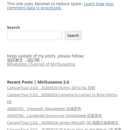
This site uses Akismet to reduce spam.
Learn how your
comment data is processed.
Search
Search
Keep update of my posts, please follow:
追踪新文，請訂閱：
WhatsApp Channel of MiriSusanna
Recent Posts | MiriSusanna 2.0
CamperTour 2-D4。20260525 Vlotho, DE to NL 回程
CamperTour 2-D3。20260524 Camping to Lemgo to Burg Vlotho,
DE
20260705。Vreeswijk, Nieuwegein 古城景色
20260704。Landgoed Oorsprong, Oosterbeek 莊園景色
CamperTour 2-D3。20260524 Lemgo Altstadt, DE 德國古城萊姆戈
CamperTour 2-D2。20260523-25 Naturcamp an der Weser, DE 威悉