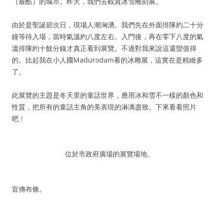
（最酷）的城市。昨天，我們去觀賞冰雪雕刻展。
由於是聖誕節次日，現場人潮洶湧。我們先在外面排隊約二十分
鐘等待入場，當時氣溫約八度左右。入門後，再在零下八度的氣
溫排隊約十餘分鐘才真正看到展覽。不過對我來說這還蠻值得
的。比起我在小人國Madurodam看的冰雕展，這實在是精緻多
了。
此展覽的主題是冬天里的童話世界，應用冰和雪不一樣的顏色和
性質，把所有的童話主角的美表現的淋漓盡致。下來看看照片
吧﹗
位於市政府廣場的展覽場地。
宣傳布條。