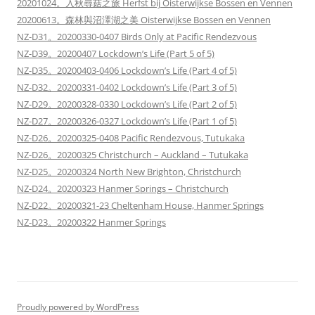
20201024。入秋尋菇之旅 Herfst bij Oisterwijkse Bossen en Vennen
20200613。森林與沼澤湖之美 Oisterwijkse Bossen en Vennen
NZ-D31。20200330-0407 Birds Only at Pacific Rendezvous
NZ-D39。20200407 Lockdown’s Life (Part 5 of 5)
NZ-D35。20200403-0406 Lockdown’s Life (Part 4 of 5)
NZ-D32。20200331-0402 Lockdown’s Life (Part 3 of 5)
NZ-D29。20200328-0330 Lockdown’s Life (Part 2 of 5)
NZ-D27。20200326-0327 Lockdown’s Life (Part 1 of 5)
NZ-D26。20200325-0408 Pacific Rendezvous, Tutukaka
NZ-D26。20200325 Christchurch – Auckland – Tutukaka
NZ-D25。20200324 North New Brighton, Christchurch
NZ-D24。20200323 Hanmer Springs – Christchurch
NZ-D22。20200321-23 Cheltenham House, Hanmer Springs
NZ-D23。20200322 Hanmer Springs
Proudly powered by WordPress