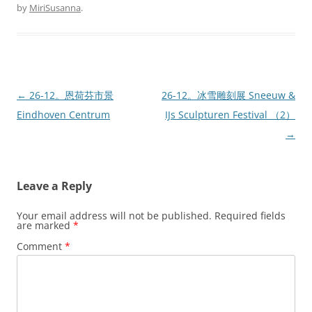
by
MiriSusanna
.
Post
←
26-12。恩荷芬市景
26-12。冰雪雕刻展 Sneeuw &
navigation
Eindhoven Centrum
IJs Sculpturen Festival （2）
→
Leave a Reply
Your email address will not be published.
Required fields
are marked
*
Comment
*