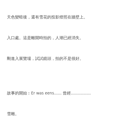
天色變暗後，還有雪花的投影燈照在牆壁上。
入口處。這是離開時拍的，人潮已經消失。
剛進入展覽場，試試鏡頭，拍的不是很好。
故事的開始︰Er was eens……. 曾經……………….
雪雕。