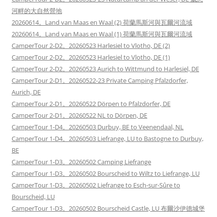
河畔的大自然營地
20260614。Land van Maas en Waal (2) 荷蘭馬斯河與瓦爾河流域
20260614。Land van Maas en Waal (1) 荷蘭馬斯河與瓦爾河流域
CamperTour 2-D2。20260523 Harlesiel to Vlotho, DE (2)
CamperTour 2-D2。20260523 Harlesiel to Vlotho, DE (1)
CamperTour 2-D2。20260523 Aurich to Wittmund to Harlesiel, DE
CamperTour 2-D1。20260522-23 Private Camping Pfalzdorfer,
Aurich, DE
CamperTour 2-D1。20260522 Dörpen to Pfalzdorfer, DE
CamperTour 2-D1。20260522 NL to Dörpen, DE
CamperTour 1-D4。20260503 Durbuy, BE to Veenendaal, NL
CamperTour 1-D4。20260503 Liefrange, LU to Bastogne to Durbuy,
BE
CamperTour 1-D3。20260502 Camping Liefrange
CamperTour 1-D3。20260502 Bourscheid to Wiltz to Liefrange, LU
CamperTour 1-D3。20260502 Liefrange to Esch-sur-Sûre to
Bourscheid, LU
CamperTour 1-D3。20260502 Bourscheid Castle, LU 布爾沙伊德城堡