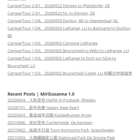
CamperTour 2-D1。20260522 Dörpen to Pfalzdorfer, DE
CamperTour 2-D1。20260522 NL to Dörpen, DE
CamperTour 1-D4。20260503 Durbuy, BE to Veenendaal, NL
CamperTour 1-D4。20260503 Liefrange, LU to Bastogne to Durbuy,
BE
CamperTour 1-D3。20260502 Camping Liefrange
CamperTour 1-D3。20260502 Bourscheid to Wiltz to Liefrange, LU
CamperTour 1-D3。20260502 Liefrange to Esch-sur-Sûre to
Bourscheid, LU
CamperTour 1-D3。20260502 Bourscheid Castle, LU 布爾沙伊德城堡
Recent Posts | MiriSusanna 1.0
20230924。入秋景色 Herfst in Posbank, Rheden
20230101。新年快樂 Happy New Year!!
20220424。重遊城堡花園 Kasteeltuinen Arcen
20210906。肯彭景色 Cartierheide, De Kempen
20210902。放風半日遊 Toon Kortooms Park, Griendsveen
20210303。大佩爾國家公園 Nationaal Park De Groote Peel