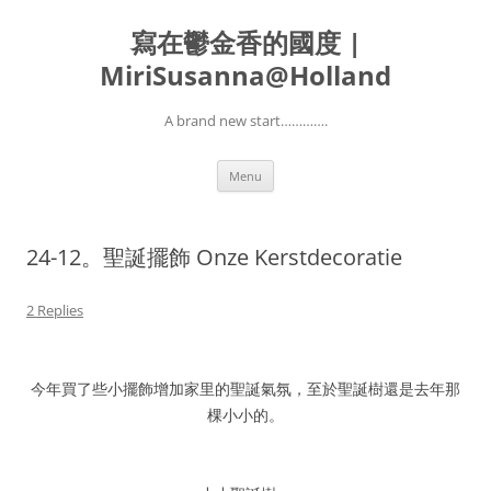
寫在鬱金香的國度 |
MiriSusanna@Holland
A brand new start………….
Skip
Menu
to
content
24-12。聖誕擺飾 Onze Kerstdecoratie
2 Replies
今年買了些小擺飾增加家里的聖誕氣氛，至於聖誕樹還是去年那
棵小小的。