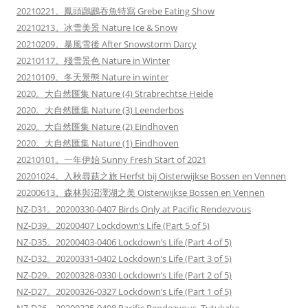
20210221。鳳頭鸊鷉吞魚特寫 Grebe Eating Show
20210213。冰雪美景 Nature Ice & Snow
20210209。暴風雪後 After Snowstorm Darcy
20210117。殘雪景色 Nature in Winter
20210109。冬天景態 Nature in winter
2020。大自然匯集 Nature (4) Strabrechtse Heide
2020。大自然匯集 Nature (3) Leenderbos
2020。大自然匯集 Nature (2) Eindhoven
2020。大自然匯集 Nature (1) Eindhoven
20210101。一年伊始 Sunny Fresh Start of 2021
20201024。入秋尋菇之旅 Herfst bij Oisterwijkse Bossen en Vennen
20200613。森林與沼澤湖之美 Oisterwijkse Bossen en Vennen
NZ-D31。20200330-0407 Birds Only at Pacific Rendezvous
NZ-D39。20200407 Lockdown’s Life (Part 5 of 5)
NZ-D35。20200403-0406 Lockdown’s Life (Part 4 of 5)
NZ-D32。20200331-0402 Lockdown’s Life (Part 3 of 5)
NZ-D29。20200328-0330 Lockdown’s Life (Part 2 of 5)
NZ-D27。20200326-0327 Lockdown’s Life (Part 1 of 5)