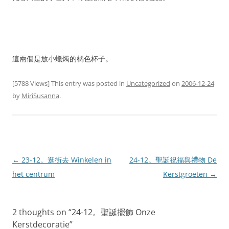
這兩個是放小蠟燭的橘色杯子。
[5788 Views] This entry was posted in
Uncategorized
on
2006-12-24
by
MiriSusanna
.
Post
←
23-12。逛街去 Winkelen in
24-12。聖誕祝福與禮物 De
navigation
het centrum
Kerstgroeten
→
2 thoughts on “
24-12。聖誕擺飾 Onze
Kerstdecoratie
”