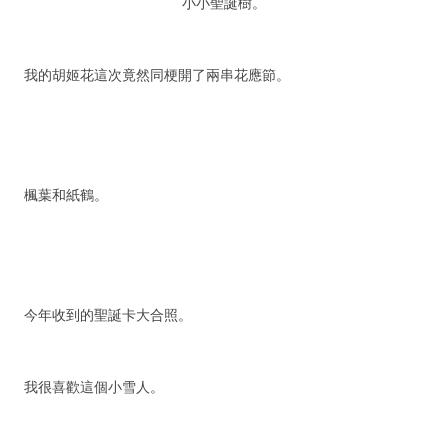
小小聖誕樹。
我的胡姬花這次竟然同梗開了兩串花應節。
楓葉和紙鶴。
今年收到的聖誕卡大合照。
我很喜歡這個小雪人。