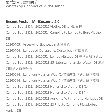
追踪新文，請訂閱：
WhatsApp Channel of MiriSusanna
Recent Posts | MiriSusanna 2.0
CamperTour 2-D4。20260525 Vlotho, DE to NL 回程
CamperTour 2-D3。20260524 Camping to Lemgo to Burg Vlotho,
DE
20260705。Vreeswijk, Nieuwegein 古城景色
20260704。Landgoed Oorsprong, Oosterbeek 莊園景色
CamperTour 2-D3。20260524 Lemgo Altstadt, DE 德國古城萊姆戈
CamperTour 2-D2。20260523-25 Naturcamp an der Weser, DE 威悉
河畔的大自然營地
20260614。Land van Maas en Waal (2) 荷蘭馬斯河與瓦爾河流域
20260614。Land van Maas en Waal (1) 荷蘭馬斯河與瓦爾河流域
CamperTour 2-D2。20260523 Harlesiel to Vlotho, DE (2)
CamperTour 2-D2。20260523 Harlesiel to Vlotho, DE (1)
CamperTour 2-D2。20260523 Aurich to Wittmund to Harlesiel, DE
CamperTour 2-D1。20260522-23 Private Camping Pfalzdorfer,
Aurich, DE