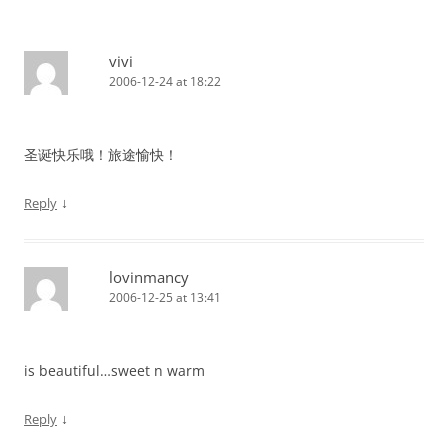
vivi
2006-12-24 at 18:22
圣诞快乐哦！旅途愉快！
↓
Reply
lovinmancy
2006-12-25 at 13:41
is beautiful…sweet n warm
↓
Reply