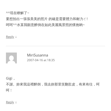
^^現在瞭解了~
要想拍出一張張美美的照片 的確是需要體力和耐力ㄛ!
呵呵^^水某我願意醉倒在如此美麗風景照的懷抱喲~
↓
Reply
MiriSusanna
2007-04-16 at 18:35
Gigi，
不謝。妳來我這裡醉倒，我去妳那里笑翻肚皮，有來有往，呵
呵﹗
↓
Reply