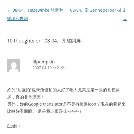
Post
←
08-04。Hazewinkel兒童遊
08-04。到Genneperpark走走
navigation
樂場和農場
→
10 thoughts on “
08-04。孔雀開屏
”
lilpumpkin
2007-04-10 at 21:21
妳的"勉強拍"也未免也拍的太好了吧！尤其是第一張的孔雀開
屏，真的非常漂亮！
另外，妳的Google translator是不是有換過icon？現在的看起來
比較好看順眼。(還是我老眼昏花~@@~)
↓
Reply