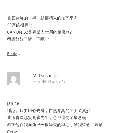
孔雀開屏的一舉一動都精采的拍下來咧
^^真的很棒ㄝ~
CANON S3是專業人士用的相機ㄇ?
很想好好了解一下呢^^
↓
Reply
MiriSusanna
2007-04-13 at 07:47
Janice，
謝謝。只要用心去看，自然界真的又美又奧妙。
我很喜歡那隻孔雀先生，心里還使了壞念頭，
希望他在我面前掉一根漂亮的羽毛，給我留念，哈哈﹗
Cong，