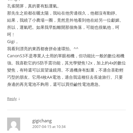
孔雀開屏，真的要有點運氣。
那先生之前都在曬太陽，我站在他旁邊很久，他都沒有動靜。
結果，我繞了小農場一圈，竟然意外地看到他在給另一位獻媚。
所以，運氣吧。如果我早點離開那個角落，可能也很氣他，呵
呵﹗
Gigi，
我看到漂亮的東西都會拼命連環拍。^^
CanonS3不是專業人士用的單眼相機，但功能比一般的數位相機
強。我喜歡它的IS防手震功能，其光學變焦12x，加上約4x的數位
變焦，有時還可以當望遠鏡用。不過機身有點重，不適合喜歡輕
巧型的朋友。它用4枚AA電池，適合我這種狂去長途旅行。只要
身邊的再充電池不夠用，還可以買些鹼性電池應急。
↓
Reply
gigichang
2007-04-15 at 10:34