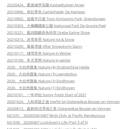
20220424。重遊城堡花園 Kasteeltuinen Arcen
20210906。肯彭景色 Cartierheide, De Kempen
20210902。放風半日遊 Toon Kortooms Park, Griendsveen
20210303。大佩爾國家公園 Nationaal Park De Groote Peel
20210221。鳳頭鸊鷉吞魚特寫 Grebe Eating Show
20210213。冰雪美景 Nature Ice & Snow
20210209。暴風雪後 After Snowstorm Darcy
20210117。殘雪景色 Nature in Winter
20210109。冬天景態 Nature in winter
2020。大自然匯集 Nature (4) Strabrechtse Heide
2020。大自然匯集 Nature (3) Leenderbos
2020。大自然匯集 Nature (2) Eindhoven
2020。大自然匯集 Nature (1) Eindhoven
20210101。一年伊始 Sunny Fresh Start of 2021
20201024。入秋尋菇之旅 Herfst bij Oisterwijkse Bossen en Vennen
20200613。森林與沼澤湖之美 Oisterwijkse Bossen en Vennen
NZ-D31。20200330-0407 Birds Only at Pacific Rendezvous
NZ-D39。20200407 Lockdown’s Life (Part 5 of 5)