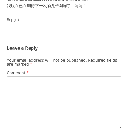
我現在已在期待下一次的孔雀開屏了，呵呵﹗
↓
Reply
Leave a Reply
Your email address will not be published.
Required fields
are marked
*
Comment
*