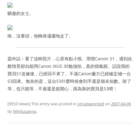
驕傲的女士。
唉，沒看頭，他轉身瀟灑地走了。
題外話︰看了這輯照片，心里有點小恨。用慣Canon S1，遇到此
般情景卻自能用Canon IXUS 30勉強拍，真的很氣餒。話說我的
寶貝S1送修後，已經回不來了。不過Canon廠方已經確定補一台
S3回來。無奈的是，這台S3什麼時候會到手還是個未知數。除了
等，也只能等，不過還是挺開心，因為新的寶貝是S3唷﹗
[9553 Views] This entry was posted in
Uncategorized
on
2007-04-09
by
MiriSusanna
.