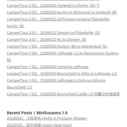
CamperTour 2-D2。20260523 Harlesiel to Vlotho, DE (1)
CamperTour 2-D2。20260523 Aurich to Wittmund to Harlesiel, DE
CamperTour 2-D1。20260522-23 Private Camping Pfalzdorfer,
Aurich, DE
CamperTour 2-D1。20260522 Dörpen to Pfalzdorfer, DE
CamperTour 2-D1。20260522 NL to Dörpen, DE
CamperTour 1-D4。20260503 Durbuy, BE to Veenendaal, NL
CamperTour 1-D4。20260503 Liefrange, LU to Bastogne to Durbuy,
BE
CamperTour 1-D3。20260502 Camping Liefrange
CamperTour 1-D3。20260502 Bourscheid to Wiltz to Liefrange, LU
CamperTour 1-D3。20260502 Liefrange to Esch-sur-Sûre to
Bourscheid, LU
CamperTour 1-D3。20260502 Bourscheid Castle, LU 布爾沙伊德城堡
Recent Posts | MiriSusanna 1.0
20230924。入秋景色 Herfst in Posbank, Rheden
20230101。新年快樂 Happy New Year!!