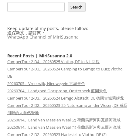
Search
Keep update of my posts, please follow:
追踪新文，請訂閱：
WhatsApp Channel of MiriSusanna
Recent Posts | MiriSusanna 2.0
CamperTour 2-D4。20260525 Vlotho, DE to NL 回程
CamperTour 2-D3。20260524 Camping to Lemgo to Burg Vlotho,
DE
20260705。Vreeswijk, Nieuwegein 古城景色
20260704。Landgoed Oorsprong, Oosterbeek 莊園景色
CamperTour 2-D3。20260524 Lemgo Altstadt, DE 德國古城萊姆戈
CamperTour 2-D2。20260523-25 Naturcamp an der Weser, DE 威悉
河畔的大自然營地
20260614。Land van Maas en Waal (2) 荷蘭馬斯河與瓦爾河流域
20260614。Land van Maas en Waal (1) 荷蘭馬斯河與瓦爾河流域
CamperTour 2-D2。20260523 Harlesiel to Vlotho, DE (2)