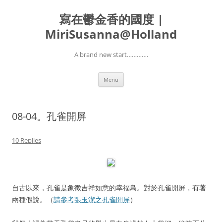
寫在鬱金香的國度 |
MiriSusanna@Holland
A brand new start………….
Skip
Menu
to
content
08-04。孔雀開屏
10 Replies
自古以來，孔雀是象徵吉祥如意的幸福鳥。對於孔雀開屏，有著
兩種假說。（
請參考張玉潔之孔雀開屏
）