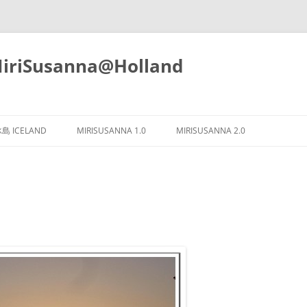
iSusanna@Holland
Skip
to
島 ICELAND
MIRISUSANNA 1.0
MIRISUSANNA 2.0
content