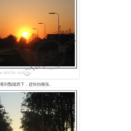
，看到豔陽西下，趕快拍幾張。