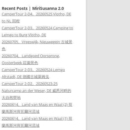
Recent Posts | MiriSusanna 2.0
CamperTour 2-D4。20260525 Vlotho, DE
to NL 回程
CamperTour 2-D3。20260524 Camping to
Lemgo to Burg Vlotho, DE
20260705。Vreeswijk, Nieuwegein 古城景
色
20260704。Landgoed Oorsprong,
Oosterbeek 莊園景色
CamperTour 2-D3。20260524 Lemgo
Altstadt, DE 德國古城萊姆戈
CamperTour 2-D2。20260523-25
Naturcamp an der Weser, DE 威悉河畔的
大自然營地
20260614。Land van Maas en Waal (2) 荷
蘭馬斯河與瓦爾河流域
20260614。Land van Maas en Waal (1) 荷
蘭馬斯河與瓦爾河流域