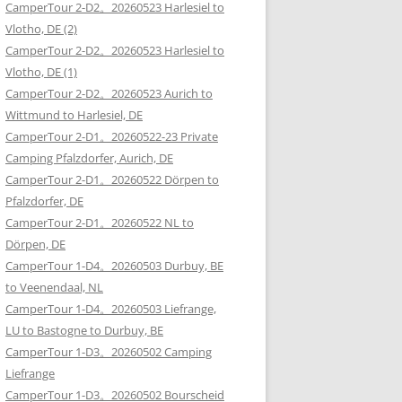
CamperTour 2-D2。20260523 Harlesiel to
Vlotho, DE (2)
CamperTour 2-D2。20260523 Harlesiel to
Vlotho, DE (1)
CamperTour 2-D2。20260523 Aurich to
Wittmund to Harlesiel, DE
CamperTour 2-D1。20260522-23 Private
Camping Pfalzdorfer, Aurich, DE
CamperTour 2-D1。20260522 Dörpen to
Pfalzdorfer, DE
CamperTour 2-D1。20260522 NL to
Dörpen, DE
CamperTour 1-D4。20260503 Durbuy, BE
to Veenendaal, NL
CamperTour 1-D4。20260503 Liefrange,
LU to Bastogne to Durbuy, BE
CamperTour 1-D3。20260502 Camping
Liefrange
CamperTour 1-D3。20260502 Bourscheid