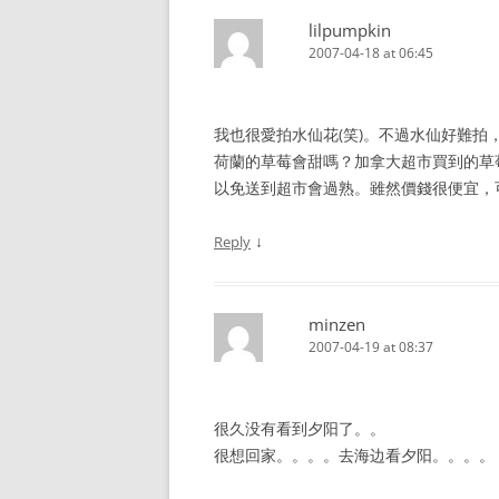
lilpumpkin
2007-04-18 at 06:45
我也很愛拍水仙花(笑)。不過水仙好難拍
荷蘭的草莓會甜嗎？加拿大超市買到的草
以免送到超市會過熟。雖然價錢很便宜，
↓
Reply
minzen
2007-04-19 at 08:37
很久没有看到夕阳了。。
很想回家。。。。去海边看夕阳。。。。