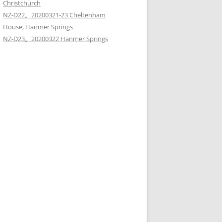
Christchurch
NZ-D22。20200321-23 Cheltenham
House, Hanmer Springs
NZ-D23。20200322 Hanmer Springs