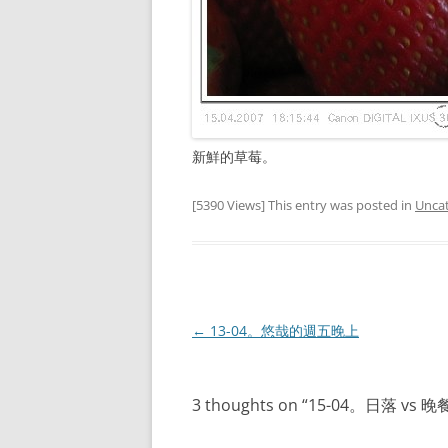
新鮮的草莓。
[5390 Views] This entry was posted in
Unca
Post
←
13-04。悠哉的週五晚上
navigation
3 thoughts on “
15-04。日落 vs 晚