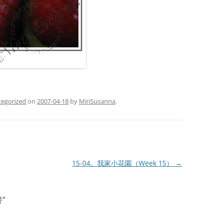
tegorized
on
2007-04-18
by
MiriSusanna
.
15-04。我家小花園（Week 15）
→
餐
”