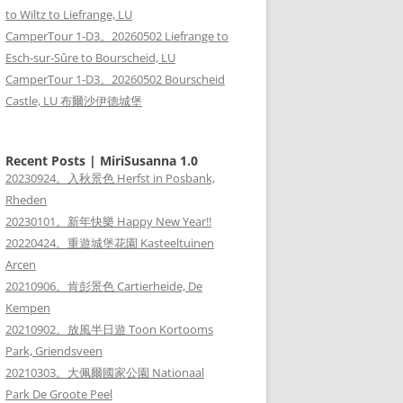
to Wiltz to Liefrange, LU
CamperTour 1-D3。20260502 Liefrange to
Esch-sur-Sûre to Bourscheid, LU
CamperTour 1-D3。20260502 Bourscheid
Castle, LU 布爾沙伊德城堡
Recent Posts | MiriSusanna 1.0
20230924。入秋景色 Herfst in Posbank,
Rheden
20230101。新年快樂 Happy New Year!!
20220424。重遊城堡花園 Kasteeltuinen
Arcen
20210906。肯彭景色 Cartierheide, De
Kempen
20210902。放風半日遊 Toon Kortooms
Park, Griendsveen
20210303。大佩爾國家公園 Nationaal
Park De Groote Peel