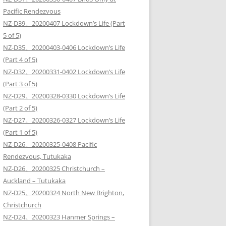
Pacific Rendezvous
NZ-D39。20200407 Lockdown’s Life (Part
5 of 5)
NZ-D35。20200403-0406 Lockdown’s Life
(Part 4 of 5)
NZ-D32。20200331-0402 Lockdown’s Life
(Part 3 of 5)
NZ-D29。20200328-0330 Lockdown’s Life
(Part 2 of 5)
NZ-D27。20200326-0327 Lockdown’s Life
(Part 1 of 5)
NZ-D26。20200325-0408 Pacific
Rendezvous, Tutukaka
NZ-D26。20200325 Christchurch –
Auckland – Tutukaka
NZ-D25。20200324 North New Brighton,
Christchurch
NZ-D24。20200323 Hanmer Springs –