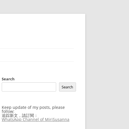
Search
Search
Keep update of my posts, please
follow:
追踪新文，請訂閱：
WhatsApp Channel of MiriSusanna