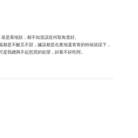
，老是垂地狀，都不知道該從何取角度好。
莓都是不酸又不甜，據說都是在產地還青青的時候就採下，
可是我總興不起想買的欲望，好看不好吃阿。