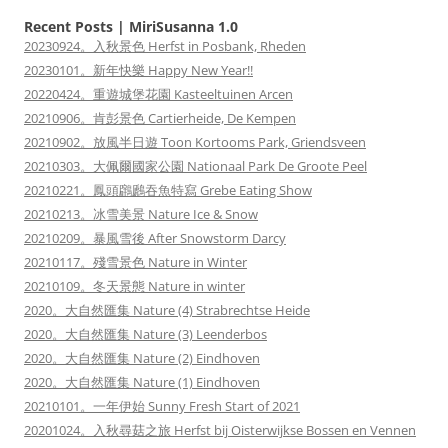
Recent Posts | MiriSusanna 1.0
20230924。入秋景色 Herfst in Posbank, Rheden
20230101。新年快樂 Happy New Year!!
20220424。重遊城堡花園 Kasteeltuinen Arcen
20210906。肯彭景色 Cartierheide, De Kempen
20210902。放風半日遊 Toon Kortooms Park, Griendsveen
20210303。大佩爾國家公園 Nationaal Park De Groote Peel
20210221。鳳頭鸊鷉吞魚特寫 Grebe Eating Show
20210213。冰雪美景 Nature Ice & Snow
20210209。暴風雪後 After Snowstorm Darcy
20210117。殘雪景色 Nature in Winter
20210109。冬天景態 Nature in winter
2020。大自然匯集 Nature (4) Strabrechtse Heide
2020。大自然匯集 Nature (3) Leenderbos
2020。大自然匯集 Nature (2) Eindhoven
2020。大自然匯集 Nature (1) Eindhoven
20210101。一年伊始 Sunny Fresh Start of 2021
20201024。入秋尋菇之旅 Herfst bij Oisterwijkse Bossen en Vennen