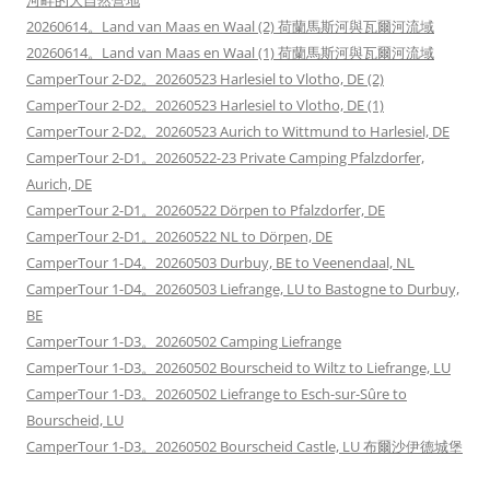
河畔的大自然營地
20260614。Land van Maas en Waal (2) 荷蘭馬斯河與瓦爾河流域
20260614。Land van Maas en Waal (1) 荷蘭馬斯河與瓦爾河流域
CamperTour 2-D2。20260523 Harlesiel to Vlotho, DE (2)
CamperTour 2-D2。20260523 Harlesiel to Vlotho, DE (1)
CamperTour 2-D2。20260523 Aurich to Wittmund to Harlesiel, DE
CamperTour 2-D1。20260522-23 Private Camping Pfalzdorfer,
Aurich, DE
CamperTour 2-D1。20260522 Dörpen to Pfalzdorfer, DE
CamperTour 2-D1。20260522 NL to Dörpen, DE
CamperTour 1-D4。20260503 Durbuy, BE to Veenendaal, NL
CamperTour 1-D4。20260503 Liefrange, LU to Bastogne to Durbuy,
BE
CamperTour 1-D3。20260502 Camping Liefrange
CamperTour 1-D3。20260502 Bourscheid to Wiltz to Liefrange, LU
CamperTour 1-D3。20260502 Liefrange to Esch-sur-Sûre to
Bourscheid, LU
CamperTour 1-D3。20260502 Bourscheid Castle, LU 布爾沙伊德城堡