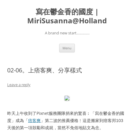
寫在鬱金香的國度 |
MiriSusanna@Holland
A brand new start………….
Skip
Menu
to
content
02-06。上痞客爽、分享樣式
Leave a reply
昨天上午收到了Pixnet服務團隊捎來的驚喜︰
「寫在鬱金香的國
度」成為
「
痞客爽
」第二波的推薦優格﹗這是搬家到痞客邦103
天後的第一項鼓勵和成就，當然不免俗地貼文為念。