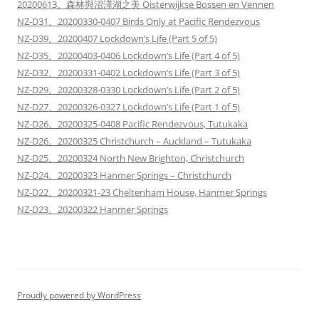
20200613。森林與沼澤湖之美 Oisterwijkse Bossen en Vennen
NZ-D31。20200330-0407 Birds Only at Pacific Rendezvous
NZ-D39。20200407 Lockdown’s Life (Part 5 of 5)
NZ-D35。20200403-0406 Lockdown’s Life (Part 4 of 5)
NZ-D32。20200331-0402 Lockdown’s Life (Part 3 of 5)
NZ-D29。20200328-0330 Lockdown’s Life (Part 2 of 5)
NZ-D27。20200326-0327 Lockdown’s Life (Part 1 of 5)
NZ-D26。20200325-0408 Pacific Rendezvous, Tutukaka
NZ-D26。20200325 Christchurch – Auckland – Tutukaka
NZ-D25。20200324 North New Brighton, Christchurch
NZ-D24。20200323 Hanmer Springs – Christchurch
NZ-D22。20200321-23 Cheltenham House, Hanmer Springs
NZ-D23。20200322 Hanmer Springs
Proudly powered by WordPress