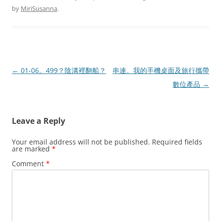
by
MiriSusanna
.
Post
←
01-06。499？陰溝裡翻船？
串連。我的手機桌面及旅行攜帶
navigation
數位產品
→
Leave a Reply
Your email address will not be published.
Required fields
are marked
*
Comment
*