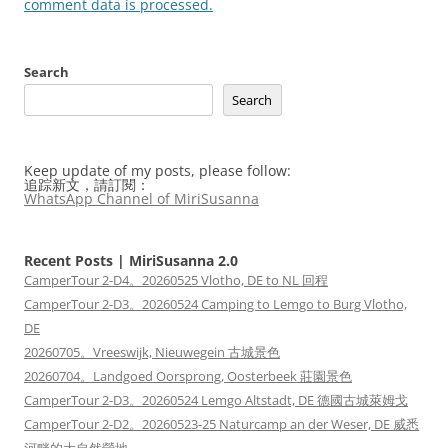
comment data is processed.
Search
Search
Keep update of my posts, please follow:
追踪新文，請訂閱：
WhatsApp Channel of MiriSusanna
Recent Posts | MiriSusanna 2.0
CamperTour 2-D4。20260525 Vlotho, DE to NL 回程
CamperTour 2-D3。20260524 Camping to Lemgo to Burg Vlotho,
DE
20260705。Vreeswijk, Nieuwegein 古城景色
20260704。Landgoed Oorsprong, Oosterbeek 莊園景色
CamperTour 2-D3。20260524 Lemgo Altstadt, DE 德國古城萊姆戈
CamperTour 2-D2。20260523-25 Naturcamp an der Weser, DE 威悉