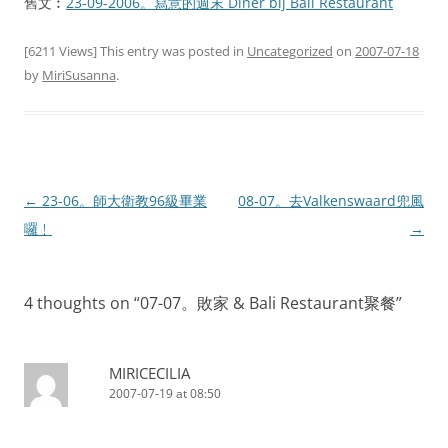
舊文︰
23-09-2006。寫意的週末 Diner bij Bali Restaurant
[6211 Views] This entry was posted in
Uncategorized
on
2007-07-18
by
MiriSusanna
.
Post
←
23-06。師大衛教96級畢業
08-07。去Valkenswaard兜風
navigation
囉﹗
→
4 thoughts on “
07-07。敗家 & Bali Restaurant聚餐
”
MIRICECILIA
2007-07-19 at 08:50