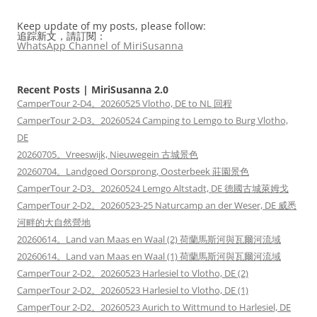
Keep update of my posts, please follow:
追踪新文，請訂閱：
WhatsApp Channel of MiriSusanna
Recent Posts | MiriSusanna 2.0
CamperTour 2-D4。20260525 Vlotho, DE to NL 回程
CamperTour 2-D3。20260524 Camping to Lemgo to Burg Vlotho,
DE
20260705。Vreeswijk, Nieuwegein 古城景色
20260704。Landgoed Oorsprong, Oosterbeek 莊園景色
CamperTour 2-D3。20260524 Lemgo Altstadt, DE 德國古城萊姆戈
CamperTour 2-D2。20260523-25 Naturcamp an der Weser, DE 威悉
河畔的大自然營地
20260614。Land van Maas en Waal (2) 荷蘭馬斯河與瓦爾河流域
20260614。Land van Maas en Waal (1) 荷蘭馬斯河與瓦爾河流域
CamperTour 2-D2。20260523 Harlesiel to Vlotho, DE (2)
CamperTour 2-D2。20260523 Harlesiel to Vlotho, DE (1)
CamperTour 2-D2。20260523 Aurich to Wittmund to Harlesiel, DE