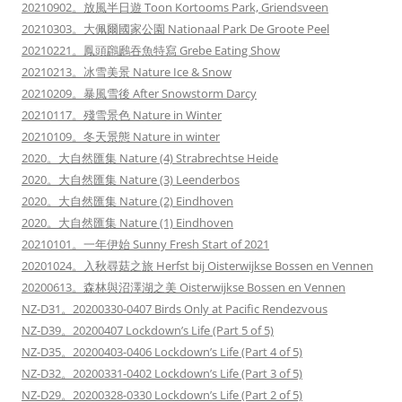
20210902。放風半日遊 Toon Kortooms Park, Griendsveen
20210303。大佩爾國家公園 Nationaal Park De Groote Peel
20210221。鳳頭鸊鷉吞魚特寫 Grebe Eating Show
20210213。冰雪美景 Nature Ice & Snow
20210209。暴風雪後 After Snowstorm Darcy
20210117。殘雪景色 Nature in Winter
20210109。冬天景態 Nature in winter
2020。大自然匯集 Nature (4) Strabrechtse Heide
2020。大自然匯集 Nature (3) Leenderbos
2020。大自然匯集 Nature (2) Eindhoven
2020。大自然匯集 Nature (1) Eindhoven
20210101。一年伊始 Sunny Fresh Start of 2021
20201024。入秋尋菇之旅 Herfst bij Oisterwijkse Bossen en Vennen
20200613。森林與沼澤湖之美 Oisterwijkse Bossen en Vennen
NZ-D31。20200330-0407 Birds Only at Pacific Rendezvous
NZ-D39。20200407 Lockdown’s Life (Part 5 of 5)
NZ-D35。20200403-0406 Lockdown’s Life (Part 4 of 5)
NZ-D32。20200331-0402 Lockdown’s Life (Part 3 of 5)
NZ-D29。20200328-0330 Lockdown’s Life (Part 2 of 5)