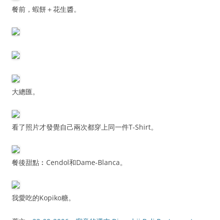
餐前，蝦餅＋花生醬。
大總匯。
看了照片才發覺自己兩次都穿上同一件T-Shirt。
餐後甜點︰Cendol和Dame-Blanca。
我愛吃的Kopiko糖。