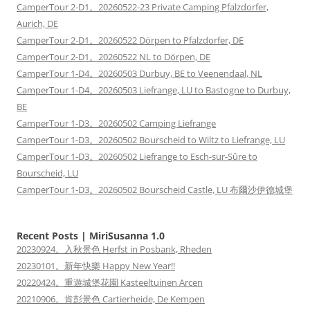
CamperTour 2-D1。20260522-23 Private Camping Pfalzdorfer,
Aurich, DE
CamperTour 2-D1。20260522 Dörpen to Pfalzdorfer, DE
CamperTour 2-D1。20260522 NL to Dörpen, DE
CamperTour 1-D4。20260503 Durbuy, BE to Veenendaal, NL
CamperTour 1-D4。20260503 Liefrange, LU to Bastogne to Durbuy,
BE
CamperTour 1-D3。20260502 Camping Liefrange
CamperTour 1-D3。20260502 Bourscheid to Wiltz to Liefrange, LU
CamperTour 1-D3。20260502 Liefrange to Esch-sur-Sûre to
Bourscheid, LU
CamperTour 1-D3。20260502 Bourscheid Castle, LU 布爾沙伊德城堡
Recent Posts | MiriSusanna 1.0
20230924。入秋景色 Herfst in Posbank, Rheden
20230101。新年快樂 Happy New Year!!
20220424。重遊城堡花園 Kasteeltuinen Arcen
20210906。肯彭景色 Cartierheide, De Kempen