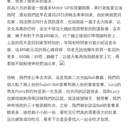
餐，渡過了個豐富的週末。
因為六月的最後一個週末Motor GP在荷蘭開賽，車行老板要去湊
熱鬧，通知我們提早在週四28日傍晚去牽車回來。由於兩個寶貝
在家，我沒辦法同行去買防護衣，也就順延一週才去大敗家。以
安全為重的巴特，這次不惜花大錢給我買整套的防護裝備，這衣
服
、褲子和鞋子共值485歐元。付了錢之後就叮嚀我隨時穿上，
上面的照片是回到家里時拍的，等我有時間會分篇介紹這套衣
服。這485歐元花的我心痛得很，但老兄說他幾年前買一套花的
更多，650歐﹗好吧，錢砸了，以後天氣再熱我都會穿上它，看
看能不能順便烤些肥油出來。
傍晚，我們坐公車去市區。這是我第二次光臨Bali餐廳，我們四
個人點了兩人份的Super Bali套餐和兩人份的素食套餐。Lucy的
男友Floris和巴特是第一次見面，但共同的話題很多。我和Lucy
也樂得能夠用華語聊我們的話題。就這樣變聊天
、變用餐，我們
神奇地把約三十種菜餚吃光。之前，我們都在說這Bali的套餐菜
餚甚多，雖然都小小的一份，要吃完它們真的需要很大的肚量。
這次總算成功吃完，看來下次還是要找人一起去吃才划算。