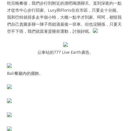
吃完晚餐後，我們步行到附近的酒吧喝酒聊天。直到深夜約一點
才從市中心步行回家。Lucy和Floris住在市區，只要走十分鐘。
我和巴特就得多走半個小時，大概一點半才到家。呵呵，都怪我
們自己貪圖多聊一陣子而錯過最後一班車。但也沒關係，只要天
空不下雨，我們就當著是睡前運動，討個好眠。
公車站的777 Live Earth廣告。
Bali餐廳內的擺飾。