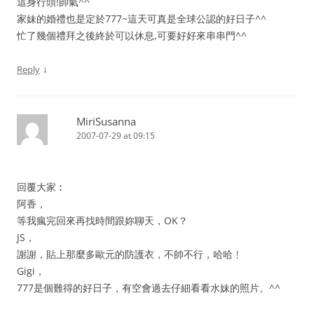
這身行頭!帥氣^^
家妹的婚禮也是定於777~這天可真是全球公認的好日子^^
忙了幾個禮拜之後終於可以休息,可要好好來串串門^^
↓
Reply
MiriSusanna
2007-07-29 at 09:15
回覆大家︰
阿香，
等我瘋完回來再找時間跟妳聊天，OK？
JS，
謝謝，貼上那麼多歐元的防護衣，不帥不行，哈哈﹗
Gigi，
777是個難得的好日子，有空會過去仔細看看水妹的照片。^^