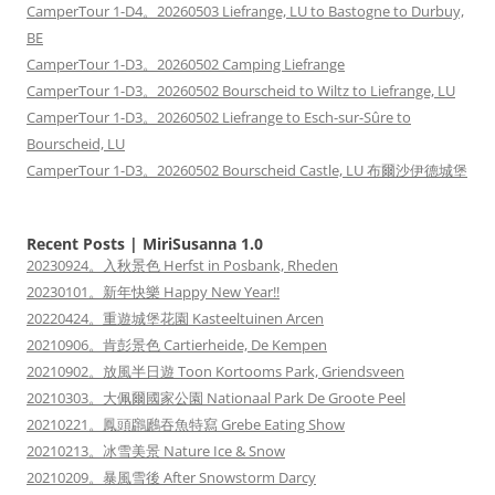
CamperTour 1-D4。20260503 Liefrange, LU to Bastogne to Durbuy,
BE
CamperTour 1-D3。20260502 Camping Liefrange
CamperTour 1-D3。20260502 Bourscheid to Wiltz to Liefrange, LU
CamperTour 1-D3。20260502 Liefrange to Esch-sur-Sûre to
Bourscheid, LU
CamperTour 1-D3。20260502 Bourscheid Castle, LU 布爾沙伊德城堡
Recent Posts | MiriSusanna 1.0
20230924。入秋景色 Herfst in Posbank, Rheden
20230101。新年快樂 Happy New Year!!
20220424。重遊城堡花園 Kasteeltuinen Arcen
20210906。肯彭景色 Cartierheide, De Kempen
20210902。放風半日遊 Toon Kortooms Park, Griendsveen
20210303。大佩爾國家公園 Nationaal Park De Groote Peel
20210221。鳳頭鸊鷉吞魚特寫 Grebe Eating Show
20210213。冰雪美景 Nature Ice & Snow
20210209。暴風雪後 After Snowstorm Darcy