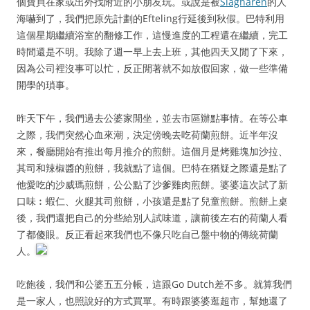
個寶貝在家或出外找附近的小朋友玩。或說是被
Slagharen
的人
海嚇到了，我們把原先計劃的Efteling行延後到秋假。巴特利用
這個星期繼續浴室的翻修工作，這慢進度的工程還在繼續，完工
時間還是不明。我除了週一早上去上班，其他四天又閒了下來，
因為公司裡沒事可以忙，反正閒著就不如放假回家，做一些準備
開學的瑣事。
昨天下午，我們過去公婆家閒坐，並去市區辦點事情。在等公車
之際，我們突然心血來潮，決定傍晚去吃荷蘭煎餅。近半年沒
來，餐廳開始有推出每月推介的煎餅。這個月是烤雞塊加沙拉
、
其司和辣椒醬的煎餅，我就點了這個。巴特在猶疑之際還是點了
他愛吃的沙威瑪煎餅，公公點了沙爹雞肉煎餅。婆婆這次試了新
口味︰蝦仁
火腿其司煎餅，小孩還是點了兒童煎餅。煎餅上桌
、
後，我們還把自己的分些給別人試味道，讓前後左右的荷蘭人看
了都傻眼。反正看起來我們也不像只吃自己盤中物的傳統荷蘭
人。
吃飽後，我們和公婆五五分帳，這跟Go Dutch差不多。就算我們
是一家人，也照說好的方式買單。有時跟婆婆逛超市，幫她還了