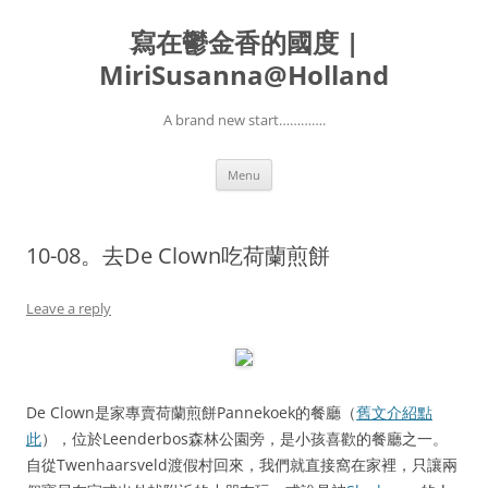
寫在鬱金香的國度 |
MiriSusanna@Holland
A brand new start………….
Skip
Menu
to
content
10-08。去De Clown吃荷蘭煎餅
Leave a reply
De Clown是家專賣荷蘭煎餅Pannekoek的餐廳（
舊文介紹點
此
），位於Leenderbos森林公園旁，是小孩喜歡的餐廳之一。
自從Twenhaarsveld渡假村回來，我們就直接窩在家裡，只讓兩