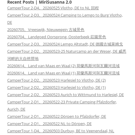
Recent Posts | MiriSusanna 2.0
CamperTour 2-D4。20260525 Vlotho, DE to NL 回程
CamperTour 2-D3。20260524 Camping to Lemgo to Burg Vlotho,
DE
20260705。Vreeswijk, Nieuwegein 古城景色
20260704。Landgoed Oorsprong, Oosterbeek 莊園景色
CamperTour 2-D3。20260524 Lemgo Altstadt, DE 德國古城萊姆戈
CamperTour 2-D2。20260523-25 Naturcamp an der Weser, DE 威悉
河畔的大自然營地
20260614。Land van Maas en Waal (2) 荷蘭馬斯河與瓦爾河流域
20260614。Land van Maas en Waal (1) 荷蘭馬斯河與瓦爾河流域
CamperTour 2-D2。20260523 Harlesiel to Vlotho, DE (2)
CamperTour 2-D2。20260523 Harlesiel to Vlotho, DE (1)
CamperTour 2-D2。20260523 Aurich to Wittmund to Harlesiel, DE
CamperTour 2-D1。20260522-23 Private Camping Pfalzdorfer,
Aurich, DE
CamperTour 2-D1。20260522 Dörpen to Pfalzdorfer, DE
CamperTour 2-D1。20260522 NL to Dörpen, DE
CamperTour 1-D4。20260503 Durbuy, BE to Veenendaal, NL