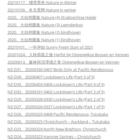
20210117。殘雪景色 Nature in Winter
20210109。冬天景態 Nature in winter
2020。大自然匯集 Nature (4) Strabrechtse Heide
2020。大自然匯集 Nature (3) Leenderbos
2020。大自然匯集 Nature (2) Eindhoven
2020。大自然匯集 Nature (1) Eindhoven
20210101。一年伊始 Sunny Fresh Start of 2021
20201024。入秋尋菇之旅 Herfst bij Oisterwijkse Bossen en Vennen
20200613。森林與沼澤湖之美 Oisterwijkse Bossen en Vennen
NZ-D31。20200330-0407 Birds Only at Pacific Rendezvous
NZ-D39。20200407 Lockdown’s Life (Part 5 of 5)
NZ-D35。20200403-0406 Lockdown’s Life (Part 4 of 5)
NZ-D32。20200331-0402 Lockdown’s Life (Part 3 of 5)
NZ-D29。20200328-0330 Lockdown’s Life (Part 2 of 5)
NZ-D27。20200326-0327 Lockdown’s Life (Part 1 of 5)
NZ-D26。20200325-0408 Pacific Rendezvous, Tutukaka
NZ-D26。20200325 Christchurch – Auckland – Tutukaka
NZ-D25。20200324 North New Brighton, Christchurch
NZ-D24。20200323 Hanmer Springs – Christchurch