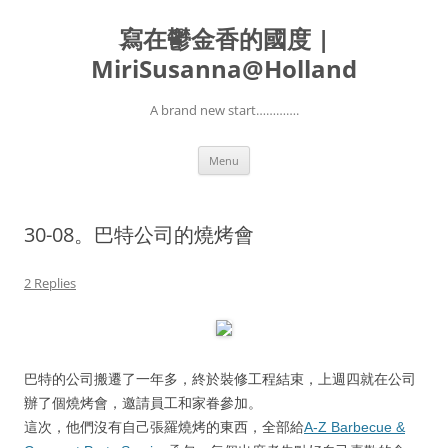
寫在鬱金香的國度 |
MiriSusanna@Holland
A brand new start………….
Skip
Menu
to
content
30-08。巴特公司的燒烤會
2 Replies
巴特的公司搬遷了一年多，終於裝修工程結束，上週四就在公司
辦了個燒烤會，邀請員工和家眷參加。
這次，他們沒有自己張羅燒烤的東西，全部給
A-Z Barbecue &