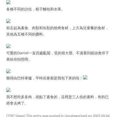
各種不同的沙拉，棍子麵包和水果。
前左起為素食
肉類和魚類的燒烤食材，上方為兒童餐的食材，
、
其他為五種不同的醬料。
可愛的Daniel一直四處亂闖，笑的很大聲。不過看到鏡頭會停下
來給你拍照唷。
難得由巴特掌爐，平時在家都是我包下來的啦﹗
我不想吃多多肉，就點了素食的，這裡是三人份的素料，有的已
經拿去烤了。
[7787 Views] This entry was posted in
Uncategorized
on
2007-09-04