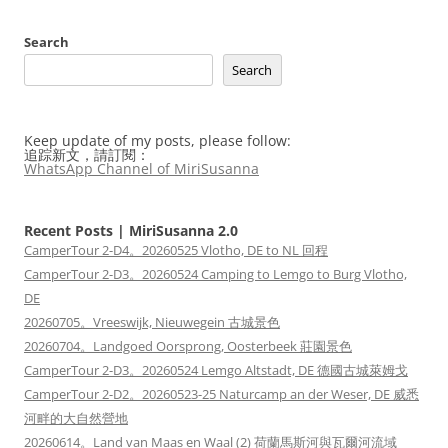
Search
Search
Keep update of my posts, please follow:
追踪新文，請訂閱：
WhatsApp Channel of MiriSusanna
Recent Posts | MiriSusanna 2.0
CamperTour 2-D4。20260525 Vlotho, DE to NL 回程
CamperTour 2-D3。20260524 Camping to Lemgo to Burg Vlotho,
DE
20260705。Vreeswijk, Nieuwegein 古城景色
20260704。Landgoed Oorsprong, Oosterbeek 莊園景色
CamperTour 2-D3。20260524 Lemgo Altstadt, DE 德國古城萊姆戈
CamperTour 2-D2。20260523-25 Naturcamp an der Weser, DE 威悉
河畔的大自然營地
20260614。Land van Maas en Waal (2) 荷蘭馬斯河與瓦爾河流域