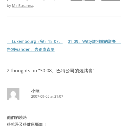
by
MiriSusanna
.
Post
←
Luxembourg（完）15-07。
01-09。Witty離別前的聚餐
→
navigation
告別Vianden、告別盧森堡
2 thoughts on “
30-08。巴特公司的燒烤會
”
小臻
2007-09-05 at 21:07
他們的燒烤
很乾淨又很健康耶!!!!!!