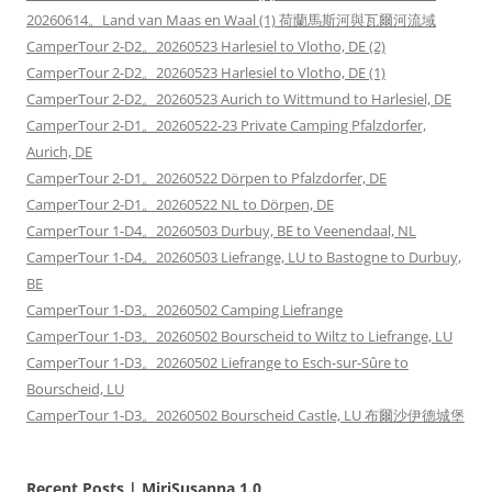
20260614。Land van Maas en Waal (1) 荷蘭馬斯河與瓦爾河流域
CamperTour 2-D2。20260523 Harlesiel to Vlotho, DE (2)
CamperTour 2-D2。20260523 Harlesiel to Vlotho, DE (1)
CamperTour 2-D2。20260523 Aurich to Wittmund to Harlesiel, DE
CamperTour 2-D1。20260522-23 Private Camping Pfalzdorfer,
Aurich, DE
CamperTour 2-D1。20260522 Dörpen to Pfalzdorfer, DE
CamperTour 2-D1。20260522 NL to Dörpen, DE
CamperTour 1-D4。20260503 Durbuy, BE to Veenendaal, NL
CamperTour 1-D4。20260503 Liefrange, LU to Bastogne to Durbuy,
BE
CamperTour 1-D3。20260502 Camping Liefrange
CamperTour 1-D3。20260502 Bourscheid to Wiltz to Liefrange, LU
CamperTour 1-D3。20260502 Liefrange to Esch-sur-Sûre to
Bourscheid, LU
CamperTour 1-D3。20260502 Bourscheid Castle, LU 布爾沙伊德城堡
Recent Posts | MiriSusanna 1.0