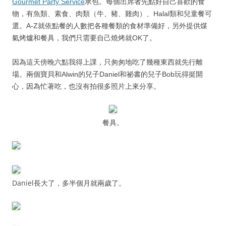
Gourmet Party Service
承包。每個出席者先點好自己喜歡的食
物，有魚類
、
素食
、肉類（牛
、豬
、雞肉
）
、Halal類和兒童餐可
選。A-Z就依點餐的人數把各種餐類的食材準備好，另外提供煤
氣烤爐和餐具，我們只需要自己燒烤就OK了。
因為這天傍晚六點我得上課，只匆匆地吃了幾種東西就先行離
場。兩個寶貝和Alwin的兒子Daniel和祕書的兒子Bob玩得挺開
心，因為忙著吃，也沒有拍很多照片上來分享。
餐具。
Daniel長大了，多半個月就兩歲了。