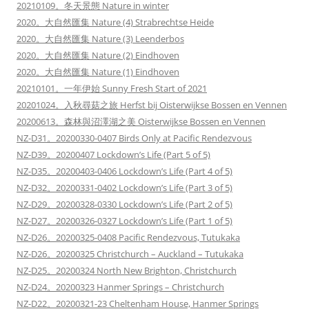
20210109。冬天景態 Nature in winter
2020。大自然匯集 Nature (4) Strabrechtse Heide
2020。大自然匯集 Nature (3) Leenderbos
2020。大自然匯集 Nature (2) Eindhoven
2020。大自然匯集 Nature (1) Eindhoven
20210101。一年伊始 Sunny Fresh Start of 2021
20201024。入秋尋菇之旅 Herfst bij Oisterwijkse Bossen en Vennen
20200613。森林與沼澤湖之美 Oisterwijkse Bossen en Vennen
NZ-D31。20200330-0407 Birds Only at Pacific Rendezvous
NZ-D39。20200407 Lockdown’s Life (Part 5 of 5)
NZ-D35。20200403-0406 Lockdown’s Life (Part 4 of 5)
NZ-D32。20200331-0402 Lockdown’s Life (Part 3 of 5)
NZ-D29。20200328-0330 Lockdown’s Life (Part 2 of 5)
NZ-D27。20200326-0327 Lockdown’s Life (Part 1 of 5)
NZ-D26。20200325-0408 Pacific Rendezvous, Tutukaka
NZ-D26。20200325 Christchurch – Auckland – Tutukaka
NZ-D25。20200324 North New Brighton, Christchurch
NZ-D24。20200323 Hanmer Springs – Christchurch
NZ-D22。20200321-23 Cheltenham House, Hanmer Springs