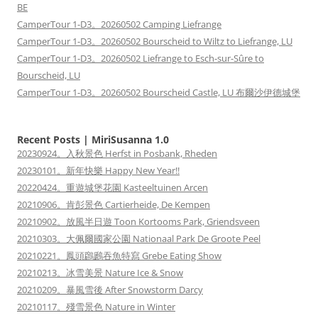
BE
CamperTour 1-D3。20260502 Camping Liefrange
CamperTour 1-D3。20260502 Bourscheid to Wiltz to Liefrange, LU
CamperTour 1-D3。20260502 Liefrange to Esch-sur-Sûre to
Bourscheid, LU
CamperTour 1-D3。20260502 Bourscheid Castle, LU 布爾沙伊德城堡
Recent Posts | MiriSusanna 1.0
20230924。入秋景色 Herfst in Posbank, Rheden
20230101。新年快樂 Happy New Year!!
20220424。重遊城堡花園 Kasteeltuinen Arcen
20210906。肯彭景色 Cartierheide, De Kempen
20210902。放風半日遊 Toon Kortooms Park, Griendsveen
20210303。大佩爾國家公園 Nationaal Park De Groote Peel
20210221。鳳頭鸊鷉吞魚特寫 Grebe Eating Show
20210213。冰雪美景 Nature Ice & Snow
20210209。暴風雪後 After Snowstorm Darcy
20210117。殘雪景色 Nature in Winter