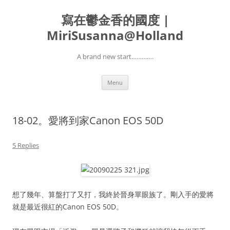
寫在鬱金香的國度 |
MiriSusanna@Holland
A brand new start………….
Skip
Menu
to
content
18-02。愛將到家Canon EOS 50D
5 Replies
想了幾年、算盤打了又打，我終於晉身單眼族了。剛入手的愛將
就是最近很紅的Canon EOS 50D。