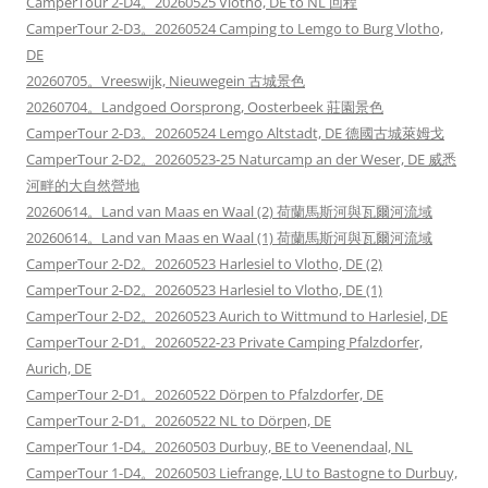
CamperTour 2-D4。20260525 Vlotho, DE to NL 回程
CamperTour 2-D3。20260524 Camping to Lemgo to Burg Vlotho,
DE
20260705。Vreeswijk, Nieuwegein 古城景色
20260704。Landgoed Oorsprong, Oosterbeek 莊園景色
CamperTour 2-D3。20260524 Lemgo Altstadt, DE 德國古城萊姆戈
CamperTour 2-D2。20260523-25 Naturcamp an der Weser, DE 威悉
河畔的大自然營地
20260614。Land van Maas en Waal (2) 荷蘭馬斯河與瓦爾河流域
20260614。Land van Maas en Waal (1) 荷蘭馬斯河與瓦爾河流域
CamperTour 2-D2。20260523 Harlesiel to Vlotho, DE (2)
CamperTour 2-D2。20260523 Harlesiel to Vlotho, DE (1)
CamperTour 2-D2。20260523 Aurich to Wittmund to Harlesiel, DE
CamperTour 2-D1。20260522-23 Private Camping Pfalzdorfer,
Aurich, DE
CamperTour 2-D1。20260522 Dörpen to Pfalzdorfer, DE
CamperTour 2-D1。20260522 NL to Dörpen, DE
CamperTour 1-D4。20260503 Durbuy, BE to Veenendaal, NL
CamperTour 1-D4。20260503 Liefrange, LU to Bastogne to Durbuy,