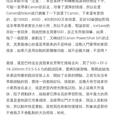
現在單眼市場「泛濫」，單是選牌子和機種就讓我快無從下手。
可能一直帶著Canon趴趴走，培養了濃厚的情感，所以在選
Canon或Nikon就只猶豫了一下就選了Canon。下來還有更煩
的，從1000D，450D，40D到50D又有得選。至於5D級開始對我
這非專業用者實在大材小用，所以不必看。聖誕節前，IceSave的
存款一拿回來，我就想衝去買臺50D，反正失而復得嘛。結果，
拖了一個星期，衝動沒了，又轉頭打Canon PowerShot SX1的主
意。其實最擔心的還是單眼來的不是時候，這剛入門要學的東西
很多，如果只是用自動的那幾種功能，就不必砸大錢，不是嗎？
最後，還是巴特這合資股東在旁幫忙推敲去向，買了50D＋EF-S
18-200mm f/3.5-5.6 IS的鏡頭回來。愛將到家那晚，戰戰兢兢地
依著說明書把鏡頭安裝上去，開始了全新的體驗。之前完全沒有
單眼經驗的我，覺得一切都很好玩、很新鮮。這幾天有空就拿些
小東西放在桌上、或是把室內燈光降低試拍。加上這兩天升溫
快，院子裡動靜大，就抱著它蹲在花前學習對焦。當中最大的用
意還是盡快跟它培養感情，這樣帶出門才方便多。我這人喜歡快
拍，所以動作快是重點。當然我也有耐性慢慢拍，對象就是那些
不會跑又不會亂動的大自然啦，哈哈。