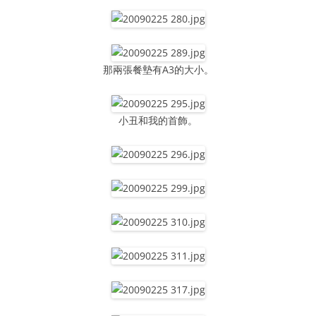
那兩張餐墊有A3的大小。
小丑和我的首飾。