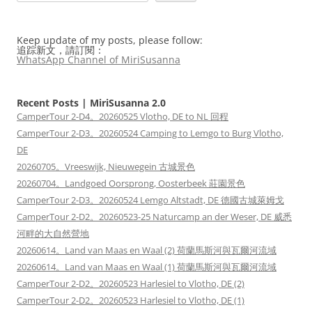
Keep update of my posts, please follow:
追踪新文，請訂閱：
WhatsApp Channel of MiriSusanna
Recent Posts | MiriSusanna 2.0
CamperTour 2-D4。20260525 Vlotho, DE to NL 回程
CamperTour 2-D3。20260524 Camping to Lemgo to Burg Vlotho,
DE
20260705。Vreeswijk, Nieuwegein 古城景色
20260704。Landgoed Oorsprong, Oosterbeek 莊園景色
CamperTour 2-D3。20260524 Lemgo Altstadt, DE 德國古城萊姆戈
CamperTour 2-D2。20260523-25 Naturcamp an der Weser, DE 威悉
河畔的大自然營地
20260614。Land van Maas en Waal (2) 荷蘭馬斯河與瓦爾河流域
20260614。Land van Maas en Waal (1) 荷蘭馬斯河與瓦爾河流域
CamperTour 2-D2。20260523 Harlesiel to Vlotho, DE (2)
CamperTour 2-D2。20260523 Harlesiel to Vlotho, DE (1)