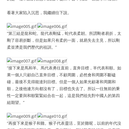
看著大家陷入沉思，我繼續往下說。
“第三組是龍和蛇。龍代表剛猛，蛇代表柔韌。所謂剛者易折，太
剛了容易折斷，但是如果只有柔的一面，就易失去主見，所以剛
柔並濟是我們歷代的祖訓。”
“接下來是馬和羊。馬代表勇往直前，直奔目標，羊代表和順。如
果一個人只顧自己直奔目標，不顧周圍，必然會和周圍不斷磕
碰，最後不見得能達到目標。但是一個人如果光顧著和周圍和
順，之後他連方向都沒有了，目標也失去了。所以一往無前的秉
性一定要與和順緊緊結合在一起，這是我們祖先對中國人的第四
組期望。”
“再接下來是猴子和雞。猴子代表靈活，至於雞呢，以前的年代沒