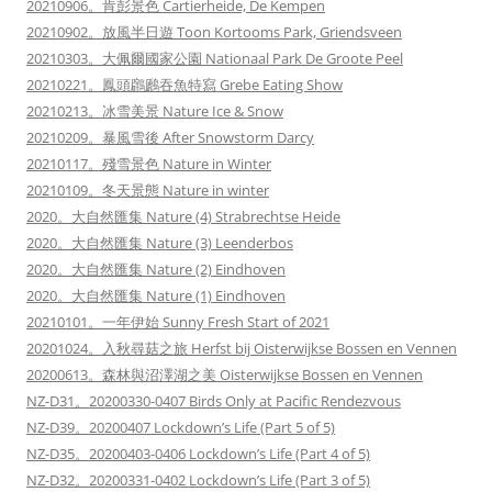
20210906。肯彭景色 Cartierheide, De Kempen
20210902。放風半日遊 Toon Kortooms Park, Griendsveen
20210303。大佩爾國家公園 Nationaal Park De Groote Peel
20210221。鳳頭鸊鷉吞魚特寫 Grebe Eating Show
20210213。冰雪美景 Nature Ice & Snow
20210209。暴風雪後 After Snowstorm Darcy
20210117。殘雪景色 Nature in Winter
20210109。冬天景態 Nature in winter
2020。大自然匯集 Nature (4) Strabrechtse Heide
2020。大自然匯集 Nature (3) Leenderbos
2020。大自然匯集 Nature (2) Eindhoven
2020。大自然匯集 Nature (1) Eindhoven
20210101。一年伊始 Sunny Fresh Start of 2021
20201024。入秋尋菇之旅 Herfst bij Oisterwijkse Bossen en Vennen
20200613。森林與沼澤湖之美 Oisterwijkse Bossen en Vennen
NZ-D31。20200330-0407 Birds Only at Pacific Rendezvous
NZ-D39。20200407 Lockdown’s Life (Part 5 of 5)
NZ-D35。20200403-0406 Lockdown’s Life (Part 4 of 5)
NZ-D32。20200331-0402 Lockdown’s Life (Part 3 of 5)