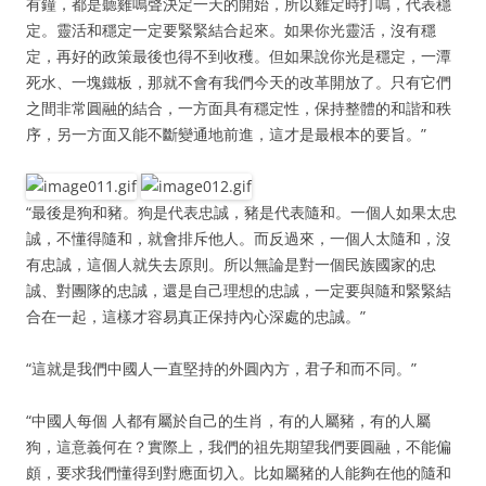
有鐘，都是聽雞鳴聲決定一天的開始，所以雞定時打鳴，代表穩
定。靈活和穩定一定要緊緊結合起來。如果你光靈活，沒有穩
定，再好的政策最後也得不到收穫。但如果說你光是穩定，一潭
死水、一塊鐵板，那就不會有我們今天的改革開放了。只有它們
之間非常圓融的結合，一方面具有穩定性，保持整體的和諧和秩
序，另一方面又能不斷變通地前進，這才是最根本的要旨。”
“最後是狗和豬。狗是代表忠誠，豬是代表隨和。一個人如果太忠
誠，不懂得隨和，就會排斥他人。而反過來，一個人太隨和，沒
有忠誠，這個人就失去原則。所以無論是對一個民族國家的忠
誠、對團隊的忠誠，還是自己理想的忠誠，一定要與隨和緊緊結
合在一起，這樣才容易真正保持內心深處的忠誠。”
“這就是我們中國人一直堅持的外圓內方，君子和而不同。”
“中國人每個 人都有屬於自己的生肖，有的人屬豬，有的人屬
狗，這意義何在？實際上，我們的祖先期望我們要圓融，不能偏
頗，要求我們懂得到對應面切入。比如屬豬的人能夠在他的隨和