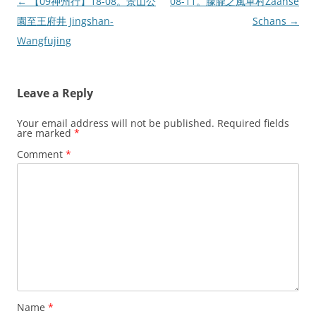
Post
←
【09神州行】18-08。景山公
08-11。朦朧之風車村Zaanse
navigation
園至王府井 Jingshan-
Schans
→
Wangfujing
Leave a Reply
Your email address will not be published.
Required fields
are marked
*
Comment
*
Name
*