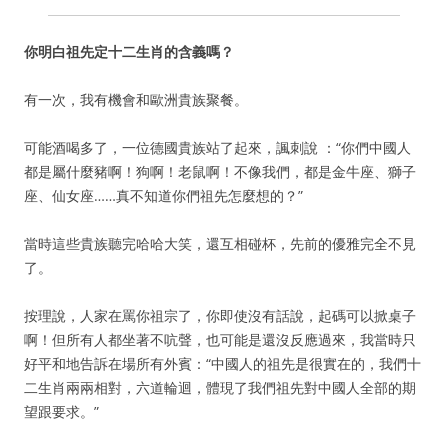
你明白祖先定十二生肖的含義嗎？
有一次，我有機會和歐洲貴族聚餐。
可能酒喝多了，一位德國貴族站了起來，諷刺說 ：“你們中國人
都是屬什麼豬啊！狗啊！老鼠啊！不像我們，都是金牛座、獅子
座、仙女座……真不知道你們祖先怎麼想的？”
當時這些貴族聽完哈哈大笑，還互相碰杯，先前的優雅完全不見
了。
按理說，人家在罵你祖宗了，你即使沒有話說，起碼可以掀桌子
啊！但所有人都坐著不吭聲，也可能是還沒反應過來，我當時只
好平和地告訴在場所有外賓：“中國人的祖先是很實在的，我們十
二生肖兩兩相對，六道輪迴，體現了我們祖先對中國人全部的期
望跟要求。”