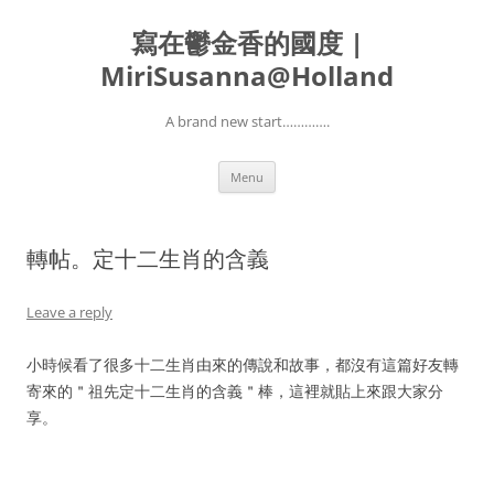
寫在鬱金香的國度 |
MiriSusanna@Holland
A brand new start………….
Skip
Menu
to
content
轉帖。定十二生肖的含義
Leave a reply
小時候看了很多十二生肖由來的傳說和故事，都沒有這篇好友轉
寄來的＂祖先定十二生肖的含義＂棒，這裡就貼上來跟大家分
享。