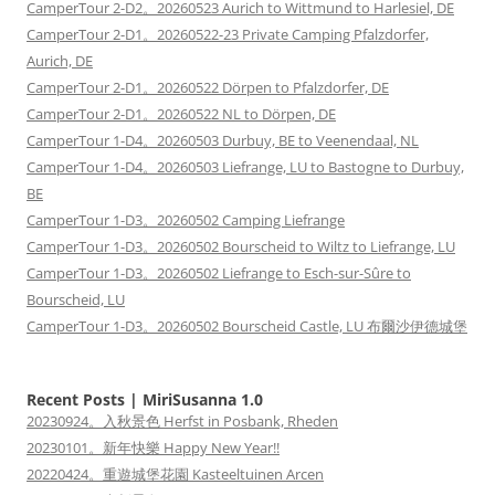
CamperTour 2-D2。20260523 Aurich to Wittmund to Harlesiel, DE
CamperTour 2-D1。20260522-23 Private Camping Pfalzdorfer,
Aurich, DE
CamperTour 2-D1。20260522 Dörpen to Pfalzdorfer, DE
CamperTour 2-D1。20260522 NL to Dörpen, DE
CamperTour 1-D4。20260503 Durbuy, BE to Veenendaal, NL
CamperTour 1-D4。20260503 Liefrange, LU to Bastogne to Durbuy,
BE
CamperTour 1-D3。20260502 Camping Liefrange
CamperTour 1-D3。20260502 Bourscheid to Wiltz to Liefrange, LU
CamperTour 1-D3。20260502 Liefrange to Esch-sur-Sûre to
Bourscheid, LU
CamperTour 1-D3。20260502 Bourscheid Castle, LU 布爾沙伊德城堡
Recent Posts | MiriSusanna 1.0
20230924。入秋景色 Herfst in Posbank, Rheden
20230101。新年快樂 Happy New Year!!
20220424。重遊城堡花園 Kasteeltuinen Arcen