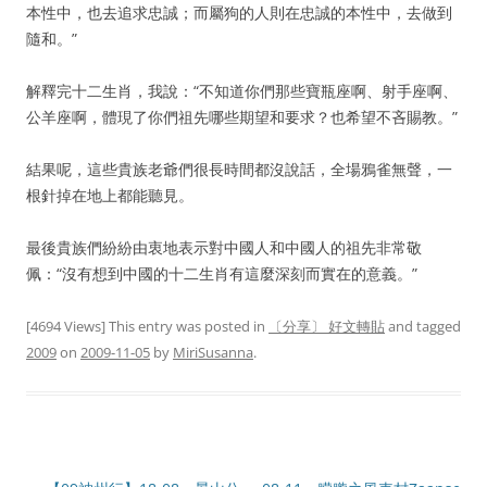
本性中，也去追求忠誠；而屬狗的人則在忠誠的本性中，去做到
隨和。”
解釋完十二生肖，我說：“不知道你們那些寶瓶座啊、射手座啊、
公羊座啊，體現了你們祖先哪些期望和要求？也希望不吝賜教。”
結果呢，這些貴族老爺們很長時間都沒說話，全場鴉雀無聲，一
根針掉在地上都能聽見。
最後貴族們紛紛由衷地表示對中國人和中國人的祖先非常敬
佩：“沒有想到中國的十二生肖有這麼深刻而實在的意義。”
[4694 Views] This entry was posted in
〔分享〕 好文轉貼
and tagged
2009
on
2009-11-05
by
MiriSusanna
.