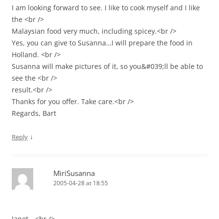
I am looking forward to see. I like to cook myself and I like
the <br />
Malaysian food very much, including spicey.<br />
Yes, you can give to Susanna…I will prepare the food in
Holland. <br />
Susanna will make pictures of it, so you&#039;ll be able to
see the <br />
result.<br />
Thanks for you offer. Take care.<br />
Regards, Bart
↓
Reply
MiriSusanna
2005-04-28 at 18:55
Janet，<br />