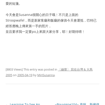
愛的短箋。
今天會是Susanna很開心的日子哦﹗不只是上面的
Stroopwafel，而是新家客廳和飯廳的傢俱今天會運抵，巴特已
經答應晚上傳來第一手的照片，
並且要求我一定要po上來跟大家分享，耶﹗好期待唷﹗
[8803 Views] This entry was posted in
〔緬懷〕 寫在台灣 & 大馬
2005
on
2005-04-19
by
MiriSusanna
.
Post
←
Learning To See An
~Bouvigne104~ 喜悅。新傢俱