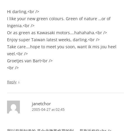
Hi darling,<br />
I like your new green colours. Green of nature …or of
Ingenia.<br />
Or as green as Kawasaki motors….hahahaha.<br />
Enjoy super Taiwan latest weeks, darling.<br />
Take care….hope to meet you soon, want ik mis jou heel
veel.<br />
Groetjes van Bart<br />
<br />
↓
Reply
janetchor
2005-04-27 at 02:45
我以前所知道的,是台北微風也買的到…..是靠近妳住<br />