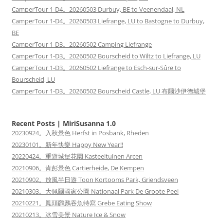
CamperTour 1-D4。20260503 Durbuy, BE to Veenendaal, NL
CamperTour 1-D4。20260503 Liefrange, LU to Bastogne to Durbuy,
BE
CamperTour 1-D3。20260502 Camping Liefrange
CamperTour 1-D3。20260502 Bourscheid to Wiltz to Liefrange, LU
CamperTour 1-D3。20260502 Liefrange to Esch-sur-Sûre to
Bourscheid, LU
CamperTour 1-D3。20260502 Bourscheid Castle, LU 布爾沙伊德城堡
Recent Posts | MiriSusanna 1.0
20230924。入秋景色 Herfst in Posbank, Rheden
20230101。新年快樂 Happy New Year!!
20220424。重遊城堡花園 Kasteeltuinen Arcen
20210906。肯彭景色 Cartierheide, De Kempen
20210902。放風半日遊 Toon Kortooms Park, Griendsveen
20210303。大佩爾國家公園 Nationaal Park De Groote Peel
20210221。鳳頭鸊鷉吞魚特寫 Grebe Eating Show
20210213。冰雪美景 Nature Ice & Snow