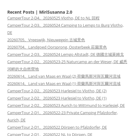
Recent Posts | MiriSusanna 2.0
CamperTour 2-D4。20260525 Vlotho, DE to NL 回程
CamperTour 2-D3。20260524 Camping to Lemgo to Burg Vlotho,
DE
20260705。Vreeswijk, Nieuwegein 古城景色
20260704。Landgoed Oorsprong, Oosterbeek 莊園景色
CamperTour 2-D3。20260524 Lemgo Altstadt, DE 德國古城萊姆戈
CamperTour 2-D2。20260523-25 Naturcamp an der Weser, DE 威悉
河畔的大自然營地
20260614。Land van Maas en Waal (2) 荷蘭馬斯河與瓦爾河流域
20260614。Land van Maas en Waal (1) 荷蘭馬斯河與瓦爾河流域
CamperTour 2-D2。20260523 Harlesiel to Vlotho, DE (2)
CamperTour 2-D2。20260523 Harlesiel to Vlotho, DE (1)
CamperTour 2-D2。20260523 Aurich to Wittmund to Harlesiel, DE
CamperTour 2-D1。20260522-23 Private Camping Pfalzdorfer,
Aurich, DE
CamperTour 2-D1。20260522 Dörpen to Pfalzdorfer, DE
CamperTour 2-D1。20260522 NL to Dörpen, DE