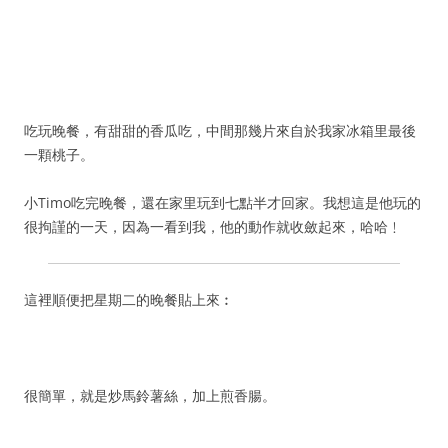
吃玩晚餐，有甜甜的香瓜吃，中間那幾片來自於我家冰箱里最後
一顆桃子。
小Timo吃完晚餐，還在家里玩到七點半才回家。我想這是他玩的
很拘謹的一天，因為一看到我，他的動作就收斂起來，哈哈﹗
這裡順便把星期二的晚餐貼上來︰
很簡單，就是炒馬鈴薯絲，加上煎香腸。