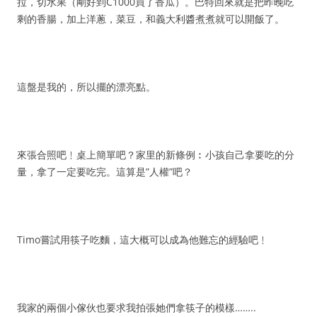
拉，切水果（剛好到C1000買了香瓜）。巴特回來就是把昨晚吃
剩的香腸，加上洋蔥，菜豆，和義大利醬煮煮就可以開飯了。
這盤是我的，所以擺的漂亮點。
來張合照吧﹗桌上簡單吧？家里的新條例︰小孩自己拿要吃的分
量，拿了一定要吃完。這算是”人權”吧？
Timo嘗試用筷子吃麵，這大概可以成為他難忘的經驗吧﹗
我家的兩個小傢伙也要求我拍張她們拿筷子的模樣……..