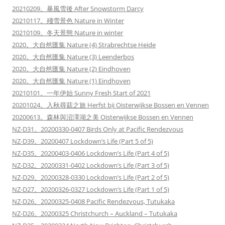
20210209。暴風雪後 After Snowstorm Darcy
20210117。殘雪景色 Nature in Winter
20210109。冬天景態 Nature in winter
2020。大自然匯集 Nature (4) Strabrechtse Heide
2020。大自然匯集 Nature (3) Leenderbos
2020。大自然匯集 Nature (2) Eindhoven
2020。大自然匯集 Nature (1) Eindhoven
20210101。一年伊始 Sunny Fresh Start of 2021
20201024。入秋尋菇之旅 Herfst bij Oisterwijkse Bossen en Vennen
20200613。森林與沼澤湖之美 Oisterwijkse Bossen en Vennen
NZ-D31。20200330-0407 Birds Only at Pacific Rendezvous
NZ-D39。20200407 Lockdown’s Life (Part 5 of 5)
NZ-D35。20200403-0406 Lockdown’s Life (Part 4 of 5)
NZ-D32。20200331-0402 Lockdown’s Life (Part 3 of 5)
NZ-D29。20200328-0330 Lockdown’s Life (Part 2 of 5)
NZ-D27。20200326-0327 Lockdown’s Life (Part 1 of 5)
NZ-D26。20200325-0408 Pacific Rendezvous, Tutukaka
NZ-D26。20200325 Christchurch – Auckland – Tutukaka