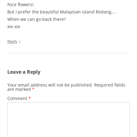
Nice flowers!
But I prefer the beautiful Malaysian island Redang….
When we can go back there?
xie xie
↓
Reply
Leave a Reply
Your email address will not be published.
Required fields
are marked
*
Comment
*