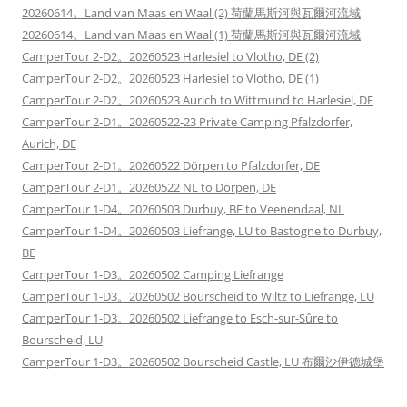
20260614。Land van Maas en Waal (2) 荷蘭馬斯河與瓦爾河流域
20260614。Land van Maas en Waal (1) 荷蘭馬斯河與瓦爾河流域
CamperTour 2-D2。20260523 Harlesiel to Vlotho, DE (2)
CamperTour 2-D2。20260523 Harlesiel to Vlotho, DE (1)
CamperTour 2-D2。20260523 Aurich to Wittmund to Harlesiel, DE
CamperTour 2-D1。20260522-23 Private Camping Pfalzdorfer,
Aurich, DE
CamperTour 2-D1。20260522 Dörpen to Pfalzdorfer, DE
CamperTour 2-D1。20260522 NL to Dörpen, DE
CamperTour 1-D4。20260503 Durbuy, BE to Veenendaal, NL
CamperTour 1-D4。20260503 Liefrange, LU to Bastogne to Durbuy,
BE
CamperTour 1-D3。20260502 Camping Liefrange
CamperTour 1-D3。20260502 Bourscheid to Wiltz to Liefrange, LU
CamperTour 1-D3。20260502 Liefrange to Esch-sur-Sûre to
Bourscheid, LU
CamperTour 1-D3。20260502 Bourscheid Castle, LU 布爾沙伊德城堡