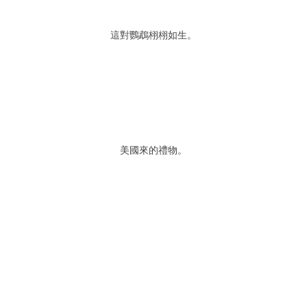
這對鸚鵡栩栩如生。
美國來的禮物。