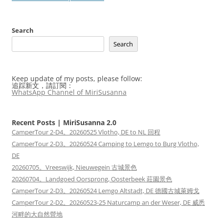
Search
Search
Keep update of my posts, please follow:
追踪新文，請訂閱：
WhatsApp Channel of MiriSusanna
Recent Posts | MiriSusanna 2.0
CamperTour 2-D4。20260525 Vlotho, DE to NL 回程
CamperTour 2-D3。20260524 Camping to Lemgo to Burg Vlotho,
DE
20260705。Vreeswijk, Nieuwegein 古城景色
20260704。Landgoed Oorsprong, Oosterbeek 莊園景色
CamperTour 2-D3。20260524 Lemgo Altstadt, DE 德國古城萊姆戈
CamperTour 2-D2。20260523-25 Naturcamp an der Weser, DE 威悉
河畔的大自然營地