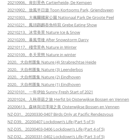
20210906。肯彭景色 Cartierheide, De Kempen
20210902。放風半日遊 Toon Kortooms Park, Griendsveen
20210303。大佩爾國家公園 Nationaal Park De Groote Peel
20210221。鳳頭鸊鷉吞魚特寫 Grebe Eating Show
20210213。冰雪美景 Nature Ice & Snow
20210209。暴風雪後 After Snowstorm Darcy
20210117。殘雪景色 Nature in Winter
20210109。冬天景態 Nature in winter
2020。大自然匯集 Nature (4) Strabrechtse Heide
2020。大自然匯集 Nature (3) Leenderbos
2020。大自然匯集 Nature (2) Eindhoven
2020。大自然匯集 Nature (1) Eindhoven
20210101。一年伊始 Sunny Fresh Start of 2021
20201024。入秋尋菇之旅 Herfst bij Oisterwijkse Bossen en Vennen
20200613。森林與沼澤湖之美 Oisterwijkse Bossen en Vennen
NZ-D31。20200330-0407 Birds Only at Pacific Rendezvous
NZ-D39。20200407 Lockdown’s Life (Part 5 of 5)
NZ-D35。20200403-0406 Lockdown’s Life (Part 4 of 5)
NZ-D32。20200331-0402 Lockdown’s Life (Part 3 of 5)