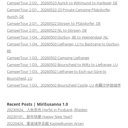
CamperTour 2-D2。20260523 Aurich to Wittmund to Harlesiel, DE
CamperTour 2-D1。20260522-23 Private Camping Pfalzdorfer,
Aurich, DE
CamperTour 2-D1。20260522 Dörpen to Pfalzdorfer, DE
CamperTour 2-D1。20260522 NL to Dörpen, DE
CamperTour 1-D4。20260503 Durbuy, BE to Veenendaal, NL
CamperTour 1-D4。20260503 Liefrange, LU to Bastogne to Durbuy,
BE
CamperTour 1-D3。20260502 Camping Liefrange
CamperTour 1-D3。20260502 Bourscheid to Wiltz to Liefrange, LU
CamperTour 1-D3。20260502 Liefrange to Esch-sur-Sûre to
Bourscheid, LU
CamperTour 1-D3。20260502 Bourscheid Castle, LU 布爾沙伊德城堡
Recent Posts | MiriSusanna 1.0
20230924。入秋景色 Herfst in Posbank, Rheden
20230101。新年快樂 Happy New Year!!
20220424。重遊城堡花園 Kasteeltuinen Arcen