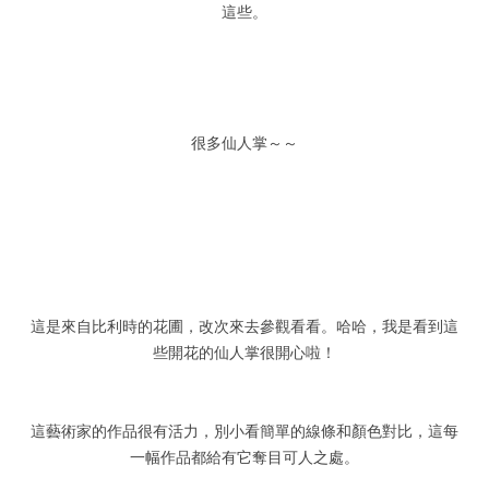
這些。
很多仙人掌～～
這是來自比利時的花圃，改次來去參觀看看。哈哈，我是看到這
些開花的仙人掌很開心啦！
這藝術家的作品很有活力，別小看簡單的線條和顏色對比，這每
一幅作品都給有它奪目可人之處。