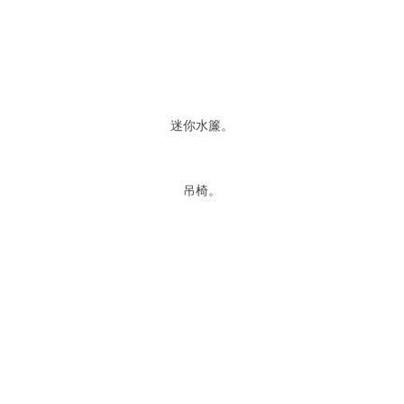
迷你水簾。
吊椅。