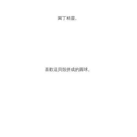
園丁精靈。
喜歡這貝殼拼成的圓球。