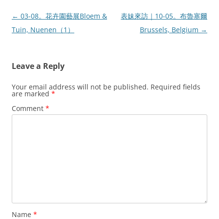
Post
←
03-08。花卉園藝展Bloem &
表妹來訪｜10-05。布魯塞爾
navigation
Tuin, Nuenen（1）
Brussels, Belgium
→
Leave a Reply
Your email address will not be published.
Required fields
are marked
*
Comment
*
Name
*