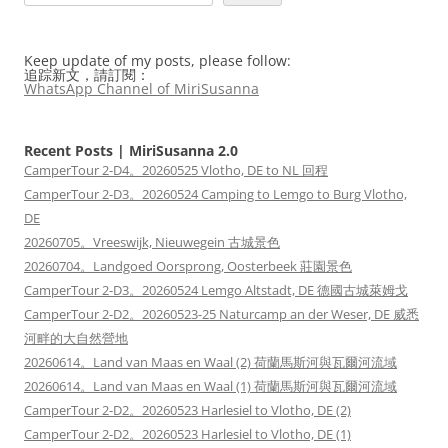
Keep update of my posts, please follow:
追踪新文，請訂閱：
WhatsApp Channel of MiriSusanna
Recent Posts | MiriSusanna 2.0
CamperTour 2-D4。20260525 Vlotho, DE to NL 回程
CamperTour 2-D3。20260524 Camping to Lemgo to Burg Vlotho,
DE
20260705。Vreeswijk, Nieuwegein 古城景色
20260704。Landgoed Oorsprong, Oosterbeek 莊園景色
CamperTour 2-D3。20260524 Lemgo Altstadt, DE 德國古城萊姆戈
CamperTour 2-D2。20260523-25 Naturcamp an der Weser, DE 威悉
河畔的大自然營地
20260614。Land van Maas en Waal (2) 荷蘭馬斯河與瓦爾河流域
20260614。Land van Maas en Waal (1) 荷蘭馬斯河與瓦爾河流域
CamperTour 2-D2。20260523 Harlesiel to Vlotho, DE (2)
CamperTour 2-D2。20260523 Harlesiel to Vlotho, DE (1)