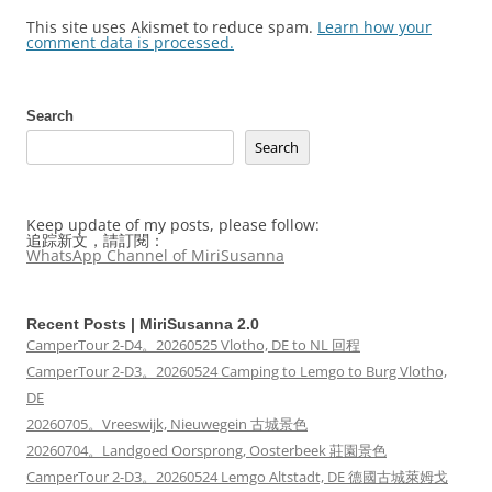
This site uses Akismet to reduce spam.
Learn how your
comment data is processed.
Search
Search
Keep update of my posts, please follow:
追踪新文，請訂閱：
WhatsApp Channel of MiriSusanna
Recent Posts | MiriSusanna 2.0
CamperTour 2-D4。20260525 Vlotho, DE to NL 回程
CamperTour 2-D3。20260524 Camping to Lemgo to Burg Vlotho,
DE
20260705。Vreeswijk, Nieuwegein 古城景色
20260704。Landgoed Oorsprong, Oosterbeek 莊園景色
CamperTour 2-D3。20260524 Lemgo Altstadt, DE 德國古城萊姆戈