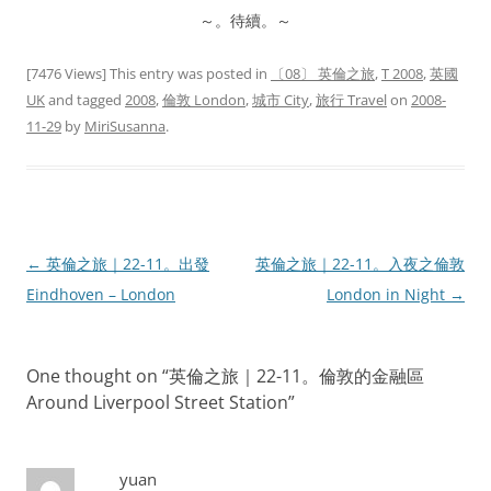
～。待續。～
[7476 Views] This entry was posted in
〔08〕 英倫之旅
,
T 2008
,
英國
UK
and tagged
2008
,
倫敦 London
,
城市 City
,
旅行 Travel
on
2008-
11-29
by
MiriSusanna
.
←
英倫之旅｜22-11。出發
英倫之旅｜22-11。入夜之倫敦
Post
Eindhoven – London
London in Night
→
navigation
One thought on “
英倫之旅｜22-11。倫敦的金融區
Around Liverpool Street Station
”
yuan