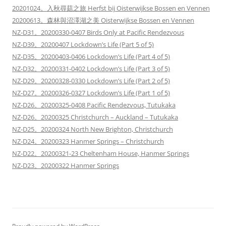
20201024。入秋尋菇之旅 Herfst bij Oisterwijkse Bossen en Vennen
20200613。森林與沼澤湖之美 Oisterwijkse Bossen en Vennen
NZ-D31。20200330-0407 Birds Only at Pacific Rendezvous
NZ-D39。20200407 Lockdown’s Life (Part 5 of 5)
NZ-D35。20200403-0406 Lockdown’s Life (Part 4 of 5)
NZ-D32。20200331-0402 Lockdown’s Life (Part 3 of 5)
NZ-D29。20200328-0330 Lockdown’s Life (Part 2 of 5)
NZ-D27。20200326-0327 Lockdown’s Life (Part 1 of 5)
NZ-D26。20200325-0408 Pacific Rendezvous, Tutukaka
NZ-D26。20200325 Christchurch – Auckland – Tutukaka
NZ-D25。20200324 North New Brighton, Christchurch
NZ-D24。20200323 Hanmer Springs – Christchurch
NZ-D22。20200321-23 Cheltenham House, Hanmer Springs
NZ-D23。20200322 Hanmer Springs