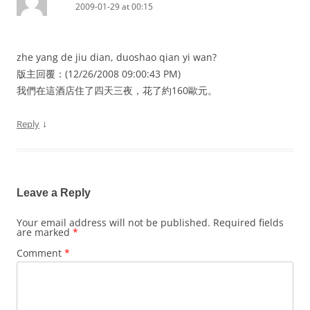
2009-01-29 at 00:15
zhe yang de jiu dian, duoshao qian yi wan?
版主回覆：(12/26/2008 09:00:43 PM)
我們在這酒店住了四天三夜，花了約160歐元。
↓
Reply
Leave a Reply
Your email address will not be published.
Required fields
are marked
*
Comment
*