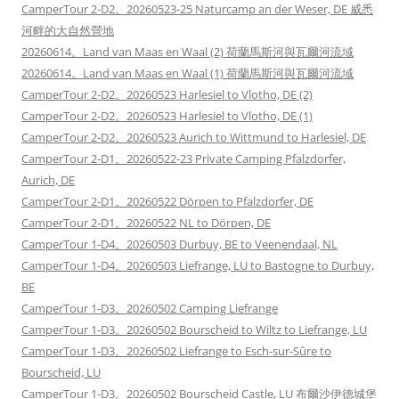
CamperTour 2-D2。20260523-25 Naturcamp an der Weser, DE 威悉
河畔的大自然營地
20260614。Land van Maas en Waal (2) 荷蘭馬斯河與瓦爾河流域
20260614。Land van Maas en Waal (1) 荷蘭馬斯河與瓦爾河流域
CamperTour 2-D2。20260523 Harlesiel to Vlotho, DE (2)
CamperTour 2-D2。20260523 Harlesiel to Vlotho, DE (1)
CamperTour 2-D2。20260523 Aurich to Wittmund to Harlesiel, DE
CamperTour 2-D1。20260522-23 Private Camping Pfalzdorfer,
Aurich, DE
CamperTour 2-D1。20260522 Dörpen to Pfalzdorfer, DE
CamperTour 2-D1。20260522 NL to Dörpen, DE
CamperTour 1-D4。20260503 Durbuy, BE to Veenendaal, NL
CamperTour 1-D4。20260503 Liefrange, LU to Bastogne to Durbuy,
BE
CamperTour 1-D3。20260502 Camping Liefrange
CamperTour 1-D3。20260502 Bourscheid to Wiltz to Liefrange, LU
CamperTour 1-D3。20260502 Liefrange to Esch-sur-Sûre to
Bourscheid, LU
CamperTour 1-D3。20260502 Bourscheid Castle, LU 布爾沙伊德城堡