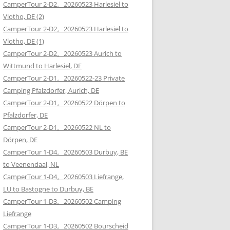
CamperTour 2-D2。20260523 Harlesiel to
Vlotho, DE (2)
CamperTour 2-D2。20260523 Harlesiel to
Vlotho, DE (1)
CamperTour 2-D2。20260523 Aurich to
Wittmund to Harlesiel, DE
CamperTour 2-D1。20260522-23 Private
Camping Pfalzdorfer, Aurich, DE
CamperTour 2-D1。20260522 Dörpen to
Pfalzdorfer, DE
CamperTour 2-D1。20260522 NL to
Dörpen, DE
CamperTour 1-D4。20260503 Durbuy, BE
to Veenendaal, NL
CamperTour 1-D4。20260503 Liefrange,
LU to Bastogne to Durbuy, BE
CamperTour 1-D3。20260502 Camping
Liefrange
CamperTour 1-D3。20260502 Bourscheid