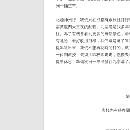
到一輛空車。
此趟神州行，我們只在成都有跟旅社訂行
寨黃龍四天三夜的配套。九寨溝是我多年
往。為了有機會看到更多的自然景色，坐
有危險，最好改用飛機，我們還是選了冒
從旭途出來，我們不想再花時間打的，就
一位副教授，去望江區校園走走，然後去
提早休息，準備次日一早出發往九寨溝了
客棧內有很多