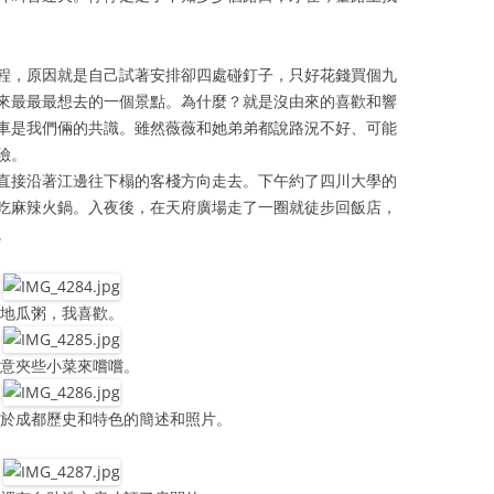
程，原因就是自己試著安排卻四處碰釘子，只好花錢買個九
來最最最想去的一個景點。為什麼？就是沒由來的喜歡和響
車是我們倆的共識。雖然薇薇和她弟弟都說路況不好、可能
險。
直接沿著江邊往下榻的客棧方向走去。下午約了四川大學的
吃麻辣火鍋。入夜後，在天府廣場走了一圈就徒步回飯店，
。
地瓜粥，我喜歡。
隨意夾些小菜來嚐嚐。
關於成都歷史和特色的簡述和照片。