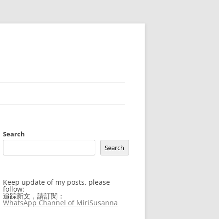
Search
Search
Keep update of my posts, please
follow:
追踪新文，請訂閱：
WhatsApp Channel of MiriSusanna