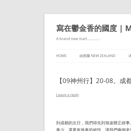
寫在鬱金香的國度 | Mir
A brand new start………….
HOME
紐西蘭 NEW ZEALAND
冰
【09神州行】20-08。成都
Leave a reply
到成都的次日，我們得先到旭途辦正經事
車少，還要有搶車的絕技，讓我們兩個老