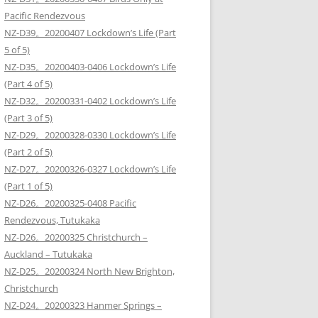
Pacific Rendezvous
NZ-D39。20200407 Lockdown’s Life (Part
5 of 5)
NZ-D35。20200403-0406 Lockdown’s Life
(Part 4 of 5)
NZ-D32。20200331-0402 Lockdown’s Life
(Part 3 of 5)
NZ-D29。20200328-0330 Lockdown’s Life
(Part 2 of 5)
NZ-D27。20200326-0327 Lockdown’s Life
(Part 1 of 5)
NZ-D26。20200325-0408 Pacific
Rendezvous, Tutukaka
NZ-D26。20200325 Christchurch –
Auckland – Tutukaka
NZ-D25。20200324 North New Brighton,
Christchurch
NZ-D24。20200323 Hanmer Springs –