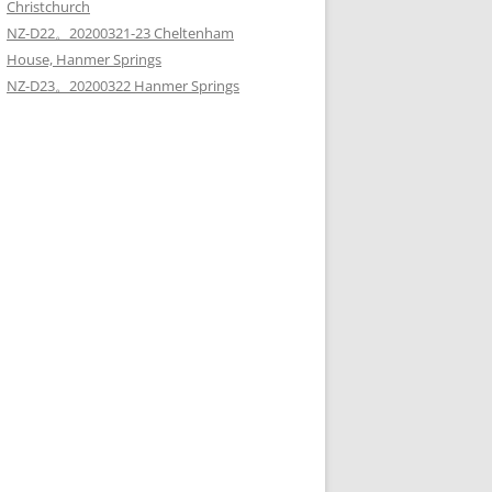
Christchurch
NZ-D22。20200321-23 Cheltenham
House, Hanmer Springs
NZ-D23。20200322 Hanmer Springs