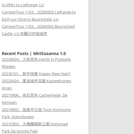
to Wiltz to Liefrange, LU
CamperTour 1-D3。20260502 Liefrange to
Esch-sur-Sûre to Bourscheid, LU
CamperTour 1-D3。20260502 Bourscheid
Castle, LU 布爾沙伊德城堡
Recent Posts | MiriSusanna 1.0
20230924。入秋景色 Herfst in Posbank,
Rheden
20230101。新年快樂 Happy New Year!!
20220424。重遊城堡花園 Kasteeltuinen
Arcen
20210906。肯彭景色 Cartierheide, De
Kempen
20210902。放風半日遊 Toon Kortooms
Park, Griendsveen
20210303。大佩爾國家公園 Nationaal
Park De Groote Peel