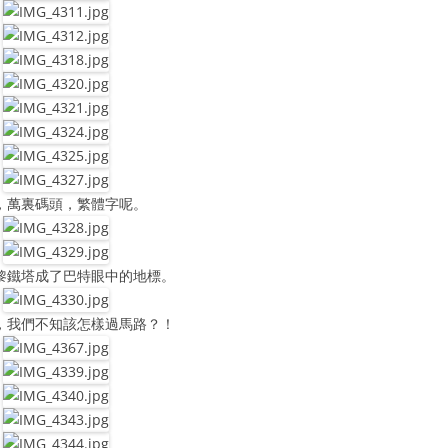
，萬裏碼頭，繁體字呢。
黎鐵塔成了巴特眼中的地標。
，我們不知該怎樣過馬路？！