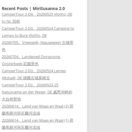
Recent Posts | MiriSusanna 2.0
CamperTour 2-D4。20260525 Vlotho, DE
to NL 回程
CamperTour 2-D3。20260524 Camping to
Lemgo to Burg Vlotho, DE
20260705。Vreeswijk, Nieuwegein 古城景
色
20260704。Landgoed Oorsprong,
Oosterbeek 莊園景色
CamperTour 2-D3。20260524 Lemgo
Altstadt, DE 德國古城萊姆戈
CamperTour 2-D2。20260523-25
Naturcamp an der Weser, DE 威悉河畔的
大自然營地
20260614。Land van Maas en Waal (2) 荷
蘭馬斯河與瓦爾河流域
20260614。Land van Maas en Waal (1) 荷
蘭馬斯河與瓦爾河流域