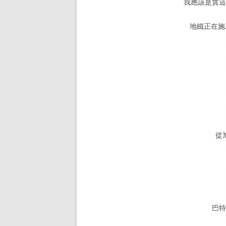
我應該是貪
地鐵正在施
從
巴