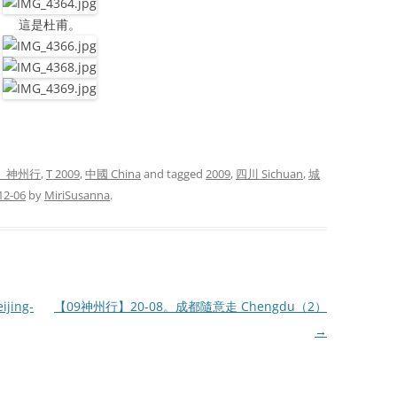
這是杜甫。
9〕神州行
,
T 2009
,
中國 China
and tagged
2009
,
四川 Sichuan
,
城
12-06
by
MiriSusanna
.
ing-
【09神州行】20-08。成都隨意走 Chengdu（2）
→