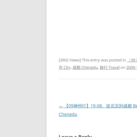
[3902 Views] This entry was posted in
〔0
市 City
,
成都 Chengdu
,
旅行 Travel
on
2009-
Post
←
【09神州行】19-08。從北京到成都 Beij
navigation
Chengdu