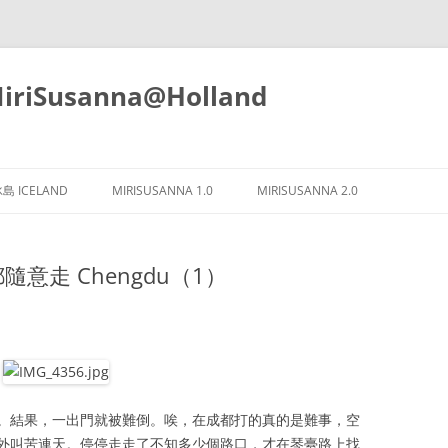
iSusanna@Holland
Skip
to
島 ICELAND
MIRISUSANNA 1.0
MIRISUSANNA 2.0
content
隨意走 Chengdu（1）
。結果，一出門就被難倒。唉，在成都打的真的是難事，空
外叫苦連天。停停走走了不知多少個路口，才在琴臺路上找