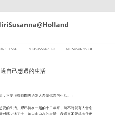
iSusanna@Holland
Skip
to
島 ICELAND
MIRISUSANNA 1.0
MIRISUSANNA 2.0
content
3。過自己想過的生活
短，不要浪費時間去過別人希望你過的生活。」
想要的生活。跟巴特在一起的十二年來，時不時就有人會念
遺憾嗎？過了十二年自由自在的生活，我還真不覺得有什麽