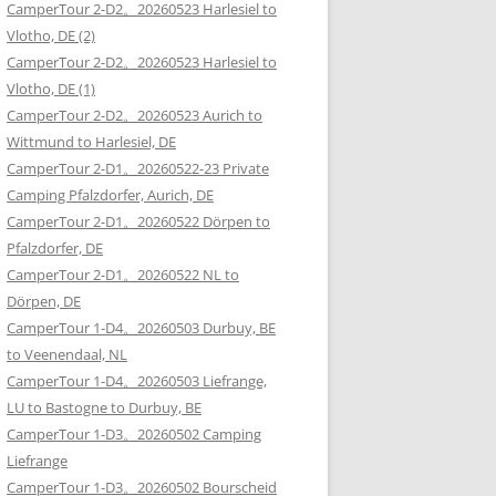
CamperTour 2-D2。20260523 Harlesiel to
Vlotho, DE (2)
CamperTour 2-D2。20260523 Harlesiel to
Vlotho, DE (1)
CamperTour 2-D2。20260523 Aurich to
Wittmund to Harlesiel, DE
CamperTour 2-D1。20260522-23 Private
Camping Pfalzdorfer, Aurich, DE
CamperTour 2-D1。20260522 Dörpen to
Pfalzdorfer, DE
CamperTour 2-D1。20260522 NL to
Dörpen, DE
CamperTour 1-D4。20260503 Durbuy, BE
to Veenendaal, NL
CamperTour 1-D4。20260503 Liefrange,
LU to Bastogne to Durbuy, BE
CamperTour 1-D3。20260502 Camping
Liefrange
CamperTour 1-D3。20260502 Bourscheid