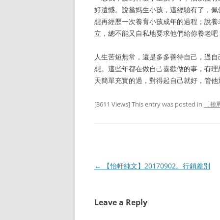
好遺憾。說當媽生小孩，這經驗有了，佩
想再經歷一次養育小孩成年的過程；說養
立，總不能又自私地要求他們給你養老吧
人生苦短無常，還是多多善待自己，過自
想。這些年都在做自己喜歡做的事，有理
天簡單充實的過，對得起自己就好，管他
[3611 Views] This entry was posted in
〔挑
Post
←
【怡軒純文】20170902。行銷差別
navigation
Leave a Reply