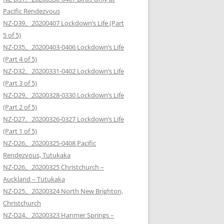
Pacific Rendezvous
NZ-D39。20200407 Lockdown’s Life (Part
5 of 5)
NZ-D35。20200403-0406 Lockdown’s Life
(Part 4 of 5)
NZ-D32。20200331-0402 Lockdown’s Life
(Part 3 of 5)
NZ-D29。20200328-0330 Lockdown’s Life
(Part 2 of 5)
NZ-D27。20200326-0327 Lockdown’s Life
(Part 1 of 5)
NZ-D26。20200325-0408 Pacific
Rendezvous, Tutukaka
NZ-D26。20200325 Christchurch –
Auckland – Tutukaka
NZ-D25。20200324 North New Brighton,
Christchurch
NZ-D24。20200323 Hanmer Springs –