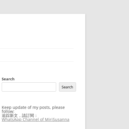
Search
Search
Keep update of my posts, please
follow:
追踪新文，請訂閱：
WhatsApp Channel of MiriSusanna