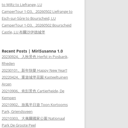
to Wiltz to Liefrange, LU
CamperTour 1-D3。20260502 Liefrange to
Esch-sur-Sûre to Bourscheid, LU
CamperTour 1-D3。20260502 Bourscheid
Castle, LU 布爾沙伊德城堡
Recent Posts | MiriSusanna 1.0
20230924。入秋景色 Herfst in Posbank,
Rheden
20230101。新年快樂 Happy New Year!!
20220424。重遊城堡花園 Kasteeltuinen
Arcen
20210906。肯彭景色 Cartierheide, De
Kempen
20210902。放風半日遊 Toon Kortooms
Park, Griendsveen
20210303。大佩爾國家公園 Nationaal
Park De Groote Peel