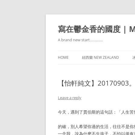
寫在鬱金香的國度 | Mir
A brand new start………….
HOME
紐西蘭 NEW ZEALAND
冰
【怡軒純文】2017090
Leave a reply
今天，遇到了賈伯斯的這句話：「人生苦
的確，別人希望你過的生活，往往不是你
一念我，說為什麽不生孩子，不怕以後有