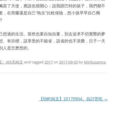
佩當了天使，應該也很開心；說我跟巴特的孩子，我們都不
老，在荷蘭還是自己“執生”比較保險，想小孩早早自己獨
？
己想過的生活。當然也要自知自量，別去追求不切實際的夢
想、有目標，該享受的不能省，該省的也不浪費，日子一天
別人是怎麽想的。
戰〕365天純文
and tagged
2017
on
2017-09-03
by
MiriSusanna
.
【怡軒純文】20170904。自討苦吃
→