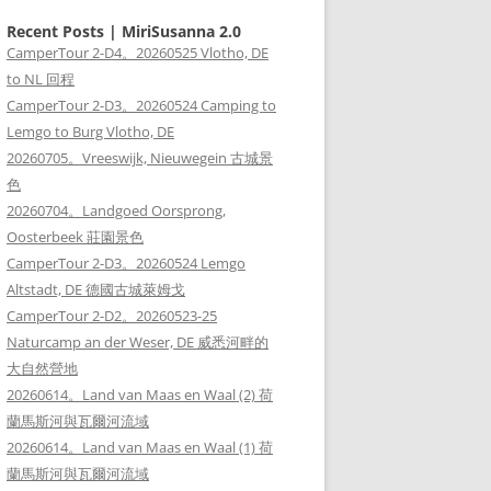
Recent Posts | MiriSusanna 2.0
CamperTour 2-D4。20260525 Vlotho, DE
to NL 回程
CamperTour 2-D3。20260524 Camping to
Lemgo to Burg Vlotho, DE
20260705。Vreeswijk, Nieuwegein 古城景
色
20260704。Landgoed Oorsprong,
Oosterbeek 莊園景色
CamperTour 2-D3。20260524 Lemgo
Altstadt, DE 德國古城萊姆戈
CamperTour 2-D2。20260523-25
Naturcamp an der Weser, DE 威悉河畔的
大自然營地
20260614。Land van Maas en Waal (2) 荷
蘭馬斯河與瓦爾河流域
20260614。Land van Maas en Waal (1) 荷
蘭馬斯河與瓦爾河流域