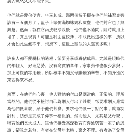
裏的氣怒久久不能平息。
他們就是愛佔便宜、坐享其成。那兩個籃子擺在他們的補習桌旁
該有三五個月了，籃子上頭佈滿蜘蛛網和灰塵，他們對它也了無
興趣。然而，就在它兩洗乾淨以後，他們也不過問，隨時就用上
場了，真是現實！可能是我面皮較薄、不敢做出這樣的事，所以
才會如此生氣不平。想想下，這世上類似的人還真多呢！
許多人都不愛耕耘的過程，卻要分享或獨佔成果。尤其是現時代
的年輕人，好逸惡勞。沒有窮貧的童年，家事勞作也佷少參與，
加上可觀的零用錢，所以根本不知父母賺錢的辛苦、不知身邊的
東西得來不易。
然而，在他們的心裏，他人對他的付出是應當的、正常的、理所
當然的。他們從不檢討自己為別人付出了甚麼，卻要求別人應當
為他們做甚麼、給予他們甚麼。要求他們做一丁點的事，就邀功
討利，彷佛是完成了偉事一樁似的。然而他人，尤其是父母親，
哺育他們長大成人、讓他們接受高深教育而奔波勞苦一輩子的恩
惠，卻視之若無。有者在父母年老時，棄之不理。有者為了父母