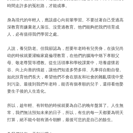
時間走許多的冤枉路，才能成事。
身為現代的年輕人，應該虛心向前輩學習。不要扙著自己受過高
深教育而嫌棄老人落伍、沒受過教育。他們能夠把我們培育成
人，必有值得我們學習之處。
人說，養兒防老。但我卻認為，想要年老時有兒旁身，在孩兒尚
幼的時候就要灌輸家庭倫理教育，在他們的腦海中烙下孝順父
母、敬老尊賢等禮教。從生活瑣事和學校課業中，培養虛懷若
谷、向上向善的情超，讓他們知道多勞多得、凡事得自動自發。
如此扶育他們長大，希望他們不會在朋友和社會的雜亂環境中受
到污染。最後到我們年老時，能否有個孝順的兒子，還得看他娶
妻生子後的人生造化。
所以，趁年輕、有幹勁的時候就要為自己的晚年盤算了。人生無
常，我們無法預知未來的日子，所以，有生的每一天都要為明天
打算，絕不能今朝有酒今朝醉，最後可悲的是自己的餘生。