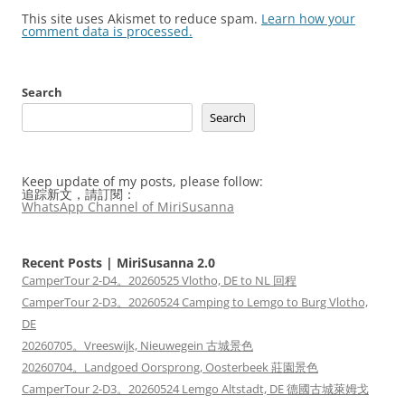
This site uses Akismet to reduce spam.
Learn how your
comment data is processed.
Search
Search
Keep update of my posts, please follow:
追踪新文，請訂閱：
WhatsApp Channel of MiriSusanna
Recent Posts | MiriSusanna 2.0
CamperTour 2-D4。20260525 Vlotho, DE to NL 回程
CamperTour 2-D3。20260524 Camping to Lemgo to Burg Vlotho,
DE
20260705。Vreeswijk, Nieuwegein 古城景色
20260704。Landgoed Oorsprong, Oosterbeek 莊園景色
CamperTour 2-D3。20260524 Lemgo Altstadt, DE 德國古城萊姆戈