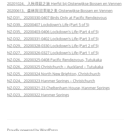
20201024。入秋尋菇之旅 Herfst bij Oisterwijkse Bossen en Vennen
20200613。森林與沼澤湖之美 Oisterwijkse Bossen en Vennen
NZ-D31。20200330-0407 Birds Only at Pacific Rendezvous
NZ-D39。20200407 Lockdown’s Life (Part 5 of 5)
NZ-D35。20200403-0406 Lockdown’s Life (Part 4 of 5)
NZ-D32。20200331-0402 Lockdown’s Life (Part 3 of 5)
NZ-D29。20200328-0330 Lockdown’s Life (Part 2 of 5)
NZ-D27。20200326-0327 Lockdown’s Life (Part 1 of 5)
NZ-D26。20200325-0408 Pacific Rendezvous, Tutukaka
NZ-D26。20200325 Christchurch – Auckland – Tutukaka
NZ-D25。20200324 North New Brighton, Christchurch
NZ-D24。20200323 Hanmer Springs – Christchurch
NZ-D22。20200321-23 Cheltenham House, Hanmer Springs
NZ-D23。20200322 Hanmer Springs
Proudly powered by WordPress