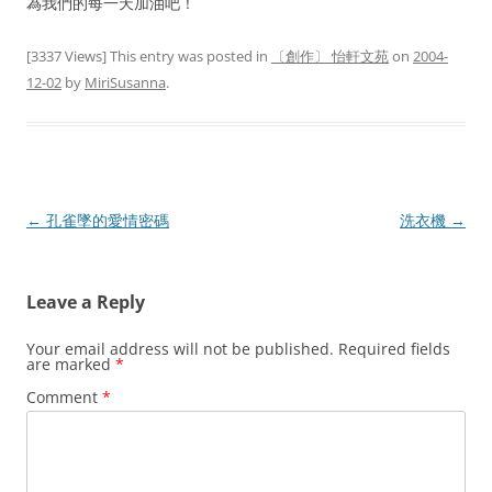
為我們的每一天加油吧！
[3337 Views] This entry was posted in
〔創作〕 怡軒文苑
on
2004-
12-02
by
MiriSusanna
.
Post
←
孔雀墜的愛情密碼
洗衣機
→
navigation
Leave a Reply
Your email address will not be published.
Required fields
are marked
*
Comment
*