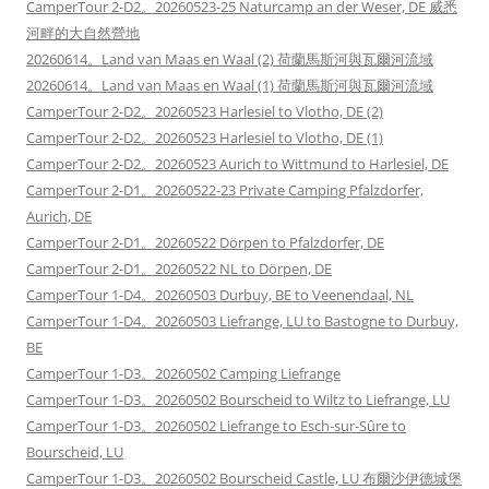
CamperTour 2-D2。20260523-25 Naturcamp an der Weser, DE 威悉
河畔的大自然營地
20260614。Land van Maas en Waal (2) 荷蘭馬斯河與瓦爾河流域
20260614。Land van Maas en Waal (1) 荷蘭馬斯河與瓦爾河流域
CamperTour 2-D2。20260523 Harlesiel to Vlotho, DE (2)
CamperTour 2-D2。20260523 Harlesiel to Vlotho, DE (1)
CamperTour 2-D2。20260523 Aurich to Wittmund to Harlesiel, DE
CamperTour 2-D1。20260522-23 Private Camping Pfalzdorfer,
Aurich, DE
CamperTour 2-D1。20260522 Dörpen to Pfalzdorfer, DE
CamperTour 2-D1。20260522 NL to Dörpen, DE
CamperTour 1-D4。20260503 Durbuy, BE to Veenendaal, NL
CamperTour 1-D4。20260503 Liefrange, LU to Bastogne to Durbuy,
BE
CamperTour 1-D3。20260502 Camping Liefrange
CamperTour 1-D3。20260502 Bourscheid to Wiltz to Liefrange, LU
CamperTour 1-D3。20260502 Liefrange to Esch-sur-Sûre to
Bourscheid, LU
CamperTour 1-D3。20260502 Bourscheid Castle, LU 布爾沙伊德城堡