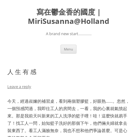
寫在鬱金香的國度 |
MiriSusanna@Holland
A brand new start………….
Skip
Menu
to
content
人 生 有 感
Leave a reply
今天，經過叔嬸的補習桌，看到兩個塑膠籃，好眼熟……。忽然，
一個預感閃過，我即往工人的房間去，一看，我的心裏就氣憤起
來。那是我前天叫新來的工人洗淨的籃子哩！哇！這麼快就易手
了！找工人一問，始知籃子洗好的那個下午，他們倆夫婦就拿去
裝東西了。看工人滿臉無奈，我也不想和他們爭論甚麼。可是心