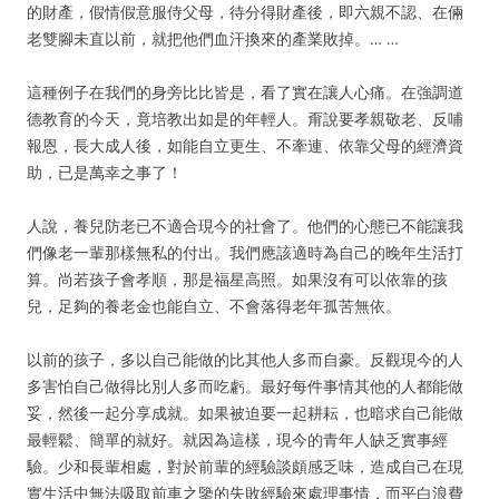
的財產，假情假意服侍父母，待分得財產後，即六親不認、在倆
老雙腳未直以前，就把他們血汗換來的產業敗掉。… …
這種例子在我們的身旁比比皆是，看了實在讓人心痛。在強調道
德教育的今天，竟培教出如是的年輕人。甭說要孝親敬老、反哺
報恩，長大成人後，如能自立更生、不牽連、依靠父母的經濟資
助，已是萬幸之事了！
人說，養兒防老已不適合現今的社會了。他們的心態已不能讓我
們像老一輩那樣無私的付出。我們應該適時為自己的晚年生活打
算。尚若孩子會孝順，那是福星高照。如果沒有可以依靠的孩
兒，足夠的養老金也能自立、不會落得老年孤苦無依。
以前的孩子，多以自己能做的比其他人多而自豪。反觀現今的人
多害怕自己做得比別人多而吃虧。最好每件事情其他的人都能做
妥，然後一起分享成就。如果被迫要一起耕耘，也暗求自己能做
最輕鬆、簡單的就好。就因為這樣，現今的青年人缺乏實事經
驗。少和長輩相處，對於前輩的經驗談頗感乏味，造成自己在現
實生活中無法吸取前車之鑒的失敗經驗來處理事情，而平白浪費