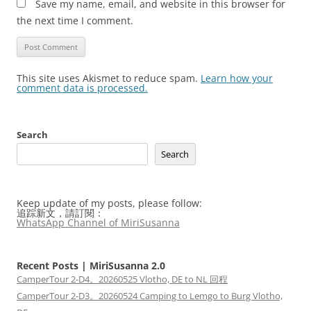
Save my name, email, and website in this browser for
the next time I comment.
This site uses Akismet to reduce spam.
Learn how your
comment data is processed.
Search
Search
Keep update of my posts, please follow:
追踪新文，請訂閱：
WhatsApp Channel of MiriSusanna
Recent Posts | MiriSusanna 2.0
CamperTour 2-D4。20260525 Vlotho, DE to NL 回程
CamperTour 2-D3。20260524 Camping to Lemgo to Burg Vlotho,