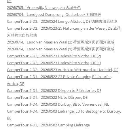
DE
20260705。Vreeswijk, Nieuwegein 古城景色
20260704。Landgoed Oorsprong, Oosterbeek 莊園景色
CamperTour 2-D3。20260524 Lemgo Altstadt, DE 德國古城萊姆戈
CamperTour 2-D2。20260523-25 Naturcamp an der Weser, DE 威悉
河畔的大自然營地
20260614。Land van Maas en Waal (2) 荷蘭馬斯河與瓦爾河流域
20260614。Land van Maas en Waal (1) 荷蘭馬斯河與瓦爾河流域
CamperTour 2-D2。20260523 Harlesiel to Vlotho, DE (2)
CamperTour 2-D2。20260523 Harlesiel to Vlotho, DE (1)
CamperTour 2-D2。20260523 Aurich to Wittmund to Harlesiel, DE
CamperTour 2-D1。20260522-23 Private Camping Pfalzdorfer,
Aurich, DE
CamperTour 2-D1。20260522 Dörpen to Pfalzdorfer, DE
CamperTour 2-D1。20260522 NL to Dörpen, DE
CamperTour 1-D4。20260503 Durbuy, BE to Veenendaal, NL
CamperTour 1-D4。20260503 Liefrange, LU to Bastogne to Durbuy,
BE
CamperTour 1-D3。20260502 Camping Liefrange