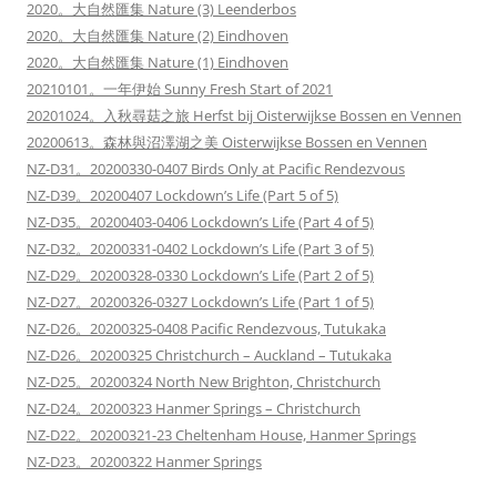
2020。大自然匯集 Nature (3) Leenderbos
2020。大自然匯集 Nature (2) Eindhoven
2020。大自然匯集 Nature (1) Eindhoven
20210101。一年伊始 Sunny Fresh Start of 2021
20201024。入秋尋菇之旅 Herfst bij Oisterwijkse Bossen en Vennen
20200613。森林與沼澤湖之美 Oisterwijkse Bossen en Vennen
NZ-D31。20200330-0407 Birds Only at Pacific Rendezvous
NZ-D39。20200407 Lockdown’s Life (Part 5 of 5)
NZ-D35。20200403-0406 Lockdown’s Life (Part 4 of 5)
NZ-D32。20200331-0402 Lockdown’s Life (Part 3 of 5)
NZ-D29。20200328-0330 Lockdown’s Life (Part 2 of 5)
NZ-D27。20200326-0327 Lockdown’s Life (Part 1 of 5)
NZ-D26。20200325-0408 Pacific Rendezvous, Tutukaka
NZ-D26。20200325 Christchurch – Auckland – Tutukaka
NZ-D25。20200324 North New Brighton, Christchurch
NZ-D24。20200323 Hanmer Springs – Christchurch
NZ-D22。20200321-23 Cheltenham House, Hanmer Springs
NZ-D23。20200322 Hanmer Springs