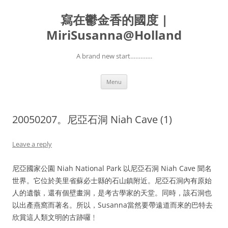
寫在鬱金香的國度 |
MiriSusanna@Holland
A brand new start………….
Skip
Menu
to
content
20050207。尼亞石洞 Niah Cave (1)
Leave a reply
尼亞國家公園 Niah National Park 以尼亞石洞 Niah Cave 聞名
世界。它位於美里省蘇必士縣的石山鎮附近。尼亞石洞內有原始
人的遺骸，還有個壁畫洞，是考古學家的天堂。同時，該石洞也
以出產燕窩而著名。所以，Susanna當然要帶遠道而來的巴特去
欣賞這人類文明的古跡囉﹗