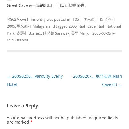
Great Cave另一頭的出口，可以到壁畫洞去。
[4862 Views] This entry was posted in
〔05〕 馬來西亞 ＆ 台灣
,
T
2005
,
馬來西亞 Malaysia
and tagged
2005
,
Niah Cave
,
Niah National
Park
,
婆羅洲 Borneo
,
砂勞越 Sarawak
,
美里 Miri
on
2005-03-05
by
MiriSusanna
.
Post
←
20050206。ParkCity Everly
20050207。尼亞石洞 Niah
navigation
Hotel
Cave (2)
→
Leave a Reply
Your email address will not be published.
Required fields
are marked
*