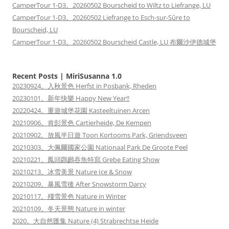
CamperTour 1-D3。20260502 Bourscheid to Wiltz to Liefrange, LU
CamperTour 1-D3。20260502 Liefrange to Esch-sur-Sûre to
Bourscheid, LU
CamperTour 1-D3。20260502 Bourscheid Castle, LU 布爾沙伊德城堡
Recent Posts | MiriSusanna 1.0
20230924。入秋景色 Herfst in Posbank, Rheden
20230101。新年快樂 Happy New Year!!
20220424。重遊城堡花園 Kasteeltuinen Arcen
20210906。肯彭景色 Cartierheide, De Kempen
20210902。放風半日遊 Toon Kortooms Park, Griendsveen
20210303。大佩爾國家公園 Nationaal Park De Groote Peel
20210221。鳳頭鸊鷉吞魚特寫 Grebe Eating Show
20210213。冰雪美景 Nature Ice & Snow
20210209。暴風雪後 After Snowstorm Darcy
20210117。殘雪景色 Nature in Winter
20210109。冬天景態 Nature in winter
2020。大自然匯集 Nature (4) Strabrechtse Heide