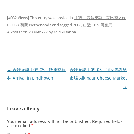
[4032 Views] This entry was posted in
〔08〕 表妹來訪｜荷比德之旅
,
L 2008
,
荷蘭 Netherlands
and tagged
2008
,
出遊 Trip
,
阿克馬
Alkmaar
on
2008-05-27
by
MiriSusanna
.
Post
←
表妹來訪｜08-05。抵達恩荷
表妹來訪｜09-05。阿克馬乳酪
navigation
芬 Arrival in Eindhoven
市場 Alkmaar Cheese Market
→
Leave a Reply
Your email address will not be published.
Required fields
are marked
*