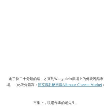
走了快二十分鐘的路，才來到Waagplein廣場上的傳統乳酪市
場。（此段分篇寫：
阿克馬乳酪市場Alkmaar Cheese Market
）
市集上，現場作畫的老先生。