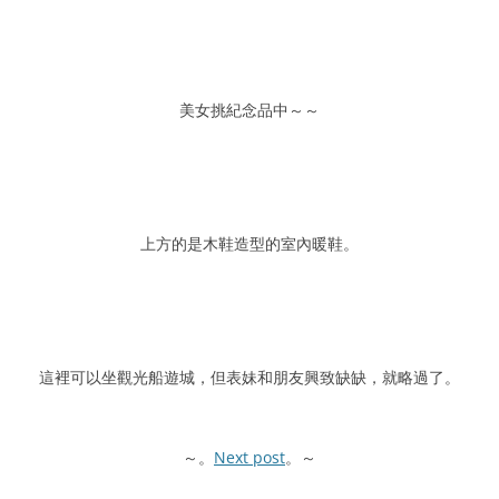
美女挑紀念品中～～
上方的是木鞋造型的室內暖鞋。
這裡可以坐觀光船遊城，但表妹和朋友興致缺缺，就略過了。
～。
Next post
。～