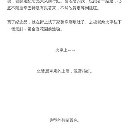
後，就開始紀念品大采購行動。當地陪的我，也跟著一路逛，心
底不禁慶幸巴特沒有跟著來，不然他肯定等到抓狂。
買了紀念品，就在街上找了家薯條店喂肚子。之後就乘火車往下
一個景點－鬱金香花園前進囉。
火車上～～
坐雙層車廂的上層，視野很好。
典型的荷蘭景色。