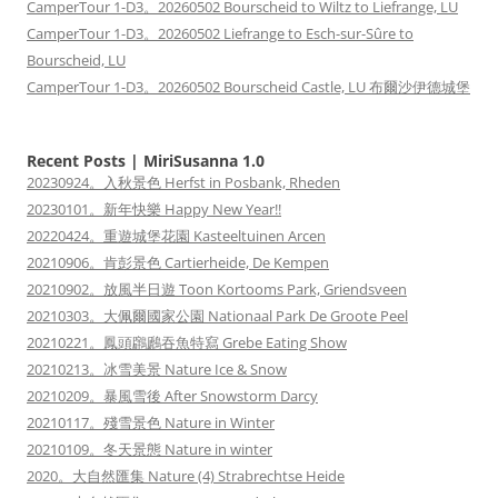
CamperTour 1-D3。20260502 Bourscheid to Wiltz to Liefrange, LU
CamperTour 1-D3。20260502 Liefrange to Esch-sur-Sûre to
Bourscheid, LU
CamperTour 1-D3。20260502 Bourscheid Castle, LU 布爾沙伊德城堡
Recent Posts | MiriSusanna 1.0
20230924。入秋景色 Herfst in Posbank, Rheden
20230101。新年快樂 Happy New Year!!
20220424。重遊城堡花園 Kasteeltuinen Arcen
20210906。肯彭景色 Cartierheide, De Kempen
20210902。放風半日遊 Toon Kortooms Park, Griendsveen
20210303。大佩爾國家公園 Nationaal Park De Groote Peel
20210221。鳳頭鸊鷉吞魚特寫 Grebe Eating Show
20210213。冰雪美景 Nature Ice & Snow
20210209。暴風雪後 After Snowstorm Darcy
20210117。殘雪景色 Nature in Winter
20210109。冬天景態 Nature in winter
2020。大自然匯集 Nature (4) Strabrechtse Heide