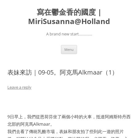
寫在鬱金香的國度 |
MiriSusanna@Holland
A brand new start………….
Skip
Menu
to
content
表妹來訪｜09-05。阿克馬Alkmaar（1）
Leave a reply
9日早上，我們從恩荷芬坐了兩個小時的火車，抵達阿姆斯特丹西
北部的阿克馬Alkmaar。
我們去看了傳統乳酪市場，表妹和朋友拍了些到此一遊的照片