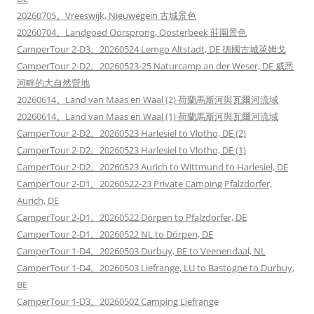
20260705。Vreeswijk, Nieuwegein 古城景色
20260704。Landgoed Oorsprong, Oosterbeek 莊園景色
CamperTour 2-D3。20260524 Lemgo Altstadt, DE 德國古城萊姆戈
CamperTour 2-D2。20260523-25 Naturcamp an der Weser, DE 威悉
河畔的大自然營地
20260614。Land van Maas en Waal (2) 荷蘭馬斯河與瓦爾河流域
20260614。Land van Maas en Waal (1) 荷蘭馬斯河與瓦爾河流域
CamperTour 2-D2。20260523 Harlesiel to Vlotho, DE (2)
CamperTour 2-D2。20260523 Harlesiel to Vlotho, DE (1)
CamperTour 2-D2。20260523 Aurich to Wittmund to Harlesiel, DE
CamperTour 2-D1。20260522-23 Private Camping Pfalzdorfer,
Aurich, DE
CamperTour 2-D1。20260522 Dörpen to Pfalzdorfer, DE
CamperTour 2-D1。20260522 NL to Dörpen, DE
CamperTour 1-D4。20260503 Durbuy, BE to Veenendaal, NL
CamperTour 1-D4。20260503 Liefrange, LU to Bastogne to Durbuy,
BE
CamperTour 1-D3。20260502 Camping Liefrange