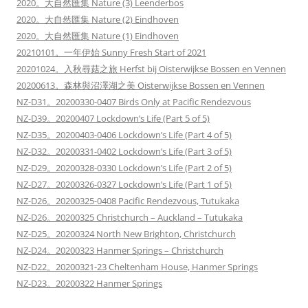
2020。大自然匯集 Nature (3) Leenderbos
2020。大自然匯集 Nature (2) Eindhoven
2020。大自然匯集 Nature (1) Eindhoven
20210101。一年伊始 Sunny Fresh Start of 2021
20201024。入秋尋菇之旅 Herfst bij Oisterwijkse Bossen en Vennen
20200613。森林與沼澤湖之美 Oisterwijkse Bossen en Vennen
NZ-D31。20200330-0407 Birds Only at Pacific Rendezvous
NZ-D39。20200407 Lockdown’s Life (Part 5 of 5)
NZ-D35。20200403-0406 Lockdown’s Life (Part 4 of 5)
NZ-D32。20200331-0402 Lockdown’s Life (Part 3 of 5)
NZ-D29。20200328-0330 Lockdown’s Life (Part 2 of 5)
NZ-D27。20200326-0327 Lockdown’s Life (Part 1 of 5)
NZ-D26。20200325-0408 Pacific Rendezvous, Tutukaka
NZ-D26。20200325 Christchurch – Auckland – Tutukaka
NZ-D25。20200324 North New Brighton, Christchurch
NZ-D24。20200323 Hanmer Springs – Christchurch
NZ-D22。20200321-23 Cheltenham House, Hanmer Springs
NZ-D23。20200322 Hanmer Springs