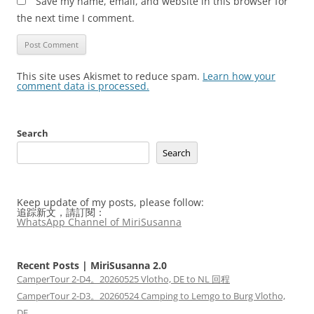
Save my name, email, and website in this browser for
the next time I comment.
This site uses Akismet to reduce spam.
Learn how your
comment data is processed.
Search
Search
Keep update of my posts, please follow:
追踪新文，請訂閱：
WhatsApp Channel of MiriSusanna
Recent Posts | MiriSusanna 2.0
CamperTour 2-D4。20260525 Vlotho, DE to NL 回程
CamperTour 2-D3。20260524 Camping to Lemgo to Burg Vlotho,
DE