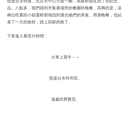
抵達台夫特後，先在市中心小逛一圈，表妹和朋友買了些紀念
品。八點多，我們就到市集廣場旁的餐廳吃晚餐。高興的是，這
兩位吃素的小姐還輕易地找到適合她們的美食。用過晚餐，也結
束了一天的旅程，踏上回家的路了。
下來進入看照片時間：
火車上賞牛～～
抵達台夫特市區。
遠處的舊教堂。