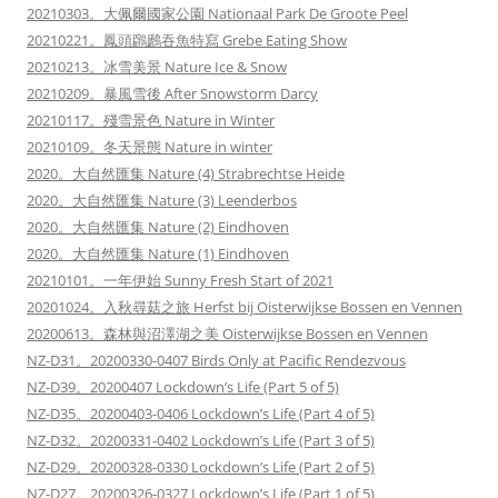
20210303。大佩爾國家公園 Nationaal Park De Groote Peel
20210221。鳳頭鸊鷉吞魚特寫 Grebe Eating Show
20210213。冰雪美景 Nature Ice & Snow
20210209。暴風雪後 After Snowstorm Darcy
20210117。殘雪景色 Nature in Winter
20210109。冬天景態 Nature in winter
2020。大自然匯集 Nature (4) Strabrechtse Heide
2020。大自然匯集 Nature (3) Leenderbos
2020。大自然匯集 Nature (2) Eindhoven
2020。大自然匯集 Nature (1) Eindhoven
20210101。一年伊始 Sunny Fresh Start of 2021
20201024。入秋尋菇之旅 Herfst bij Oisterwijkse Bossen en Vennen
20200613。森林與沼澤湖之美 Oisterwijkse Bossen en Vennen
NZ-D31。20200330-0407 Birds Only at Pacific Rendezvous
NZ-D39。20200407 Lockdown’s Life (Part 5 of 5)
NZ-D35。20200403-0406 Lockdown’s Life (Part 4 of 5)
NZ-D32。20200331-0402 Lockdown’s Life (Part 3 of 5)
NZ-D29。20200328-0330 Lockdown’s Life (Part 2 of 5)
NZ-D27。20200326-0327 Lockdown’s Life (Part 1 of 5)