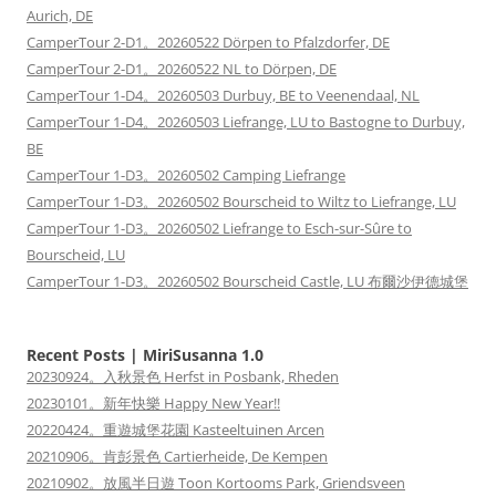
Aurich, DE
CamperTour 2-D1。20260522 Dörpen to Pfalzdorfer, DE
CamperTour 2-D1。20260522 NL to Dörpen, DE
CamperTour 1-D4。20260503 Durbuy, BE to Veenendaal, NL
CamperTour 1-D4。20260503 Liefrange, LU to Bastogne to Durbuy,
BE
CamperTour 1-D3。20260502 Camping Liefrange
CamperTour 1-D3。20260502 Bourscheid to Wiltz to Liefrange, LU
CamperTour 1-D3。20260502 Liefrange to Esch-sur-Sûre to
Bourscheid, LU
CamperTour 1-D3。20260502 Bourscheid Castle, LU 布爾沙伊德城堡
Recent Posts | MiriSusanna 1.0
20230924。入秋景色 Herfst in Posbank, Rheden
20230101。新年快樂 Happy New Year!!
20220424。重遊城堡花園 Kasteeltuinen Arcen
20210906。肯彭景色 Cartierheide, De Kempen
20210902。放風半日遊 Toon Kortooms Park, Griendsveen