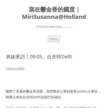
寫在鬱金香的國度 |
MiriSusanna@Holland
A brand new start………….
Skip
Menu
to
content
表妹來訪｜09-05。台夫特Delft
Leave a reply
離開了美麗的鬱金香花園，我們乘坐公車到萊登Leiden火車站，
轉乘火車到台夫特Delft去跟巴特碰頭。