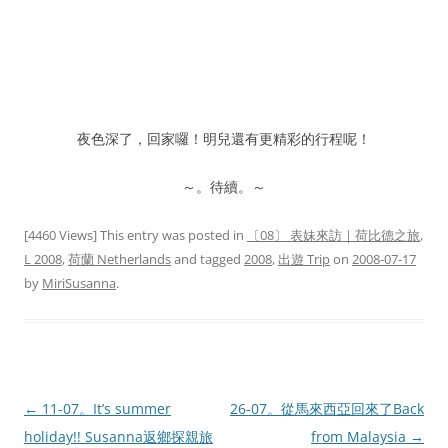
夜色深了，回家囉！明兒還有更精彩的行程呢！
～。待續。～
[4460 Views] This entry was posted in
〔08〕 表妹來訪｜荷比德之旅
,
L 2008
,
荷蘭 Netherlands
and tagged
2008
,
出遊 Trip
on
2008-07-17
by
MiriSusanna
.
Post
←
11-07。It’s summer
26-07。從馬來西亞回來了Back
navigation
holiday!! Susanna返鄉探親旅
from Malaysia
→