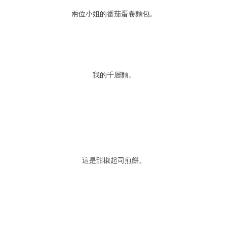
兩位小姐的番茄蛋卷麵包。
我的千層麵。
這是甜椒起司煎餅。