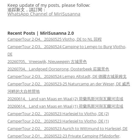
Keep update of my posts, please follow:
追踪新文，請訂閱：
WhatsApp Channel of MiriSusanna
Recent Posts | MiriSusanna 2.0
CamperTour 2-D4。20260525 Vlotho, DE to NL 回程
CamperTour 2-D3。20260524 Camping to Lemgo to Burg Vlotho,
DE
20260705。Vreeswijk, Nieuwegein 古城景色
20260704。Landgoed Oorsprong, Oosterbeek 莊園景色
CamperTour 2-D3。20260524 Lemgo Altstadt, DE 德國古城萊姆戈
CamperTour 2-D2。20260523-25 Naturcamp an der Weser, DE 威悉
河畔的大自然營地
20260614。Land van Maas en Waal (2) 荷蘭馬斯河與瓦爾河流域
20260614。Land van Maas en Waal (1) 荷蘭馬斯河與瓦爾河流域
CamperTour 2-D2。20260523 Harlesiel to Vlotho, DE (2)
CamperTour 2-D2。20260523 Harlesiel to Vlotho, DE (1)
CamperTour 2-D2。20260523 Aurich to Wittmund to Harlesiel, DE
CamperTour 2-D1。20260522-23 Private Camping Pfalzdorfer,