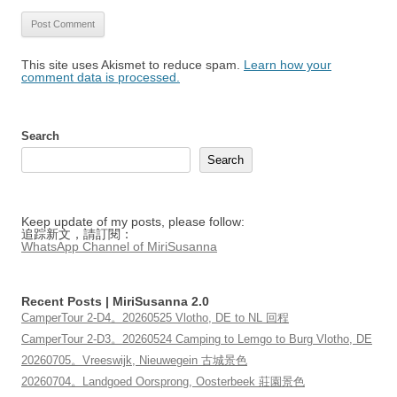
This site uses Akismet to reduce spam.
Learn how your
comment data is processed.
Search
Search
Keep update of my posts, please follow:
追踪新文，請訂閱：
WhatsApp Channel of MiriSusanna
Recent Posts | MiriSusanna 2.0
CamperTour 2-D4。20260525 Vlotho, DE to NL 回程
CamperTour 2-D3。20260524 Camping to Lemgo to Burg Vlotho, DE
20260705。Vreeswijk, Nieuwegein 古城景色
20260704。Landgoed Oorsprong, Oosterbeek 莊園景色