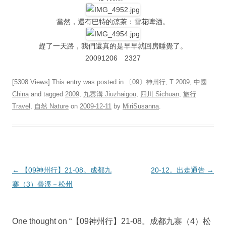
當然，還有巴特的涼茶：雪花啤酒。
趕了一天路，我們還真的是早早就回房睡覺了。
20091206 2327
[5308 Views] This entry was posted in
〔09〕神州行
,
T 2009
,
中國
China
and tagged
2009
,
九寨溝 Jiuzhaigou
,
四川 Sichuan
,
旅行
Travel
,
自然 Nature
on
2009-12-11
by
MiriSusanna
.
Post
←
【09神州行】21-08。成都九
20-12。出走通告
→
navigation
寨（3）曡溪－松州
One thought on “
【09神州行】21-08。成都九寨（4）松