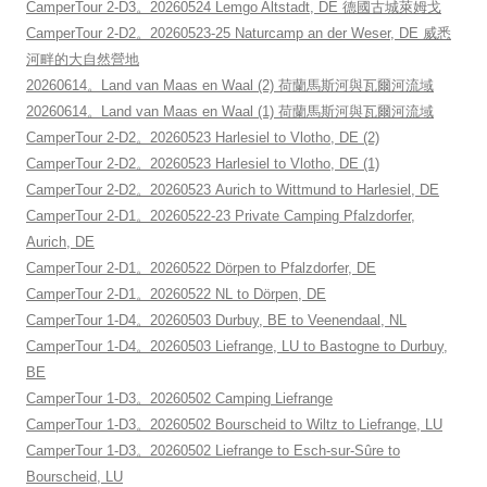
CamperTour 2-D3。20260524 Lemgo Altstadt, DE 德國古城萊姆戈
CamperTour 2-D2。20260523-25 Naturcamp an der Weser, DE 威悉
河畔的大自然營地
20260614。Land van Maas en Waal (2) 荷蘭馬斯河與瓦爾河流域
20260614。Land van Maas en Waal (1) 荷蘭馬斯河與瓦爾河流域
CamperTour 2-D2。20260523 Harlesiel to Vlotho, DE (2)
CamperTour 2-D2。20260523 Harlesiel to Vlotho, DE (1)
CamperTour 2-D2。20260523 Aurich to Wittmund to Harlesiel, DE
CamperTour 2-D1。20260522-23 Private Camping Pfalzdorfer,
Aurich, DE
CamperTour 2-D1。20260522 Dörpen to Pfalzdorfer, DE
CamperTour 2-D1。20260522 NL to Dörpen, DE
CamperTour 1-D4。20260503 Durbuy, BE to Veenendaal, NL
CamperTour 1-D4。20260503 Liefrange, LU to Bastogne to Durbuy,
BE
CamperTour 1-D3。20260502 Camping Liefrange
CamperTour 1-D3。20260502 Bourscheid to Wiltz to Liefrange, LU
CamperTour 1-D3。20260502 Liefrange to Esch-sur-Sûre to
Bourscheid, LU