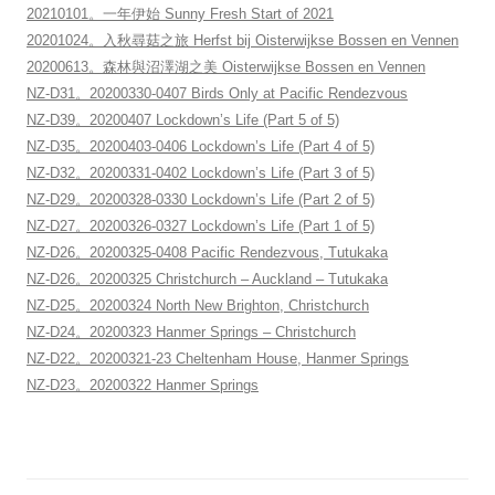
20210101。一年伊始 Sunny Fresh Start of 2021
20201024。入秋尋菇之旅 Herfst bij Oisterwijkse Bossen en Vennen
20200613。森林與沼澤湖之美 Oisterwijkse Bossen en Vennen
NZ-D31。20200330-0407 Birds Only at Pacific Rendezvous
NZ-D39。20200407 Lockdown’s Life (Part 5 of 5)
NZ-D35。20200403-0406 Lockdown’s Life (Part 4 of 5)
NZ-D32。20200331-0402 Lockdown’s Life (Part 3 of 5)
NZ-D29。20200328-0330 Lockdown’s Life (Part 2 of 5)
NZ-D27。20200326-0327 Lockdown’s Life (Part 1 of 5)
NZ-D26。20200325-0408 Pacific Rendezvous, Tutukaka
NZ-D26。20200325 Christchurch – Auckland – Tutukaka
NZ-D25。20200324 North New Brighton, Christchurch
NZ-D24。20200323 Hanmer Springs – Christchurch
NZ-D22。20200321-23 Cheltenham House, Hanmer Springs
NZ-D23。20200322 Hanmer Springs