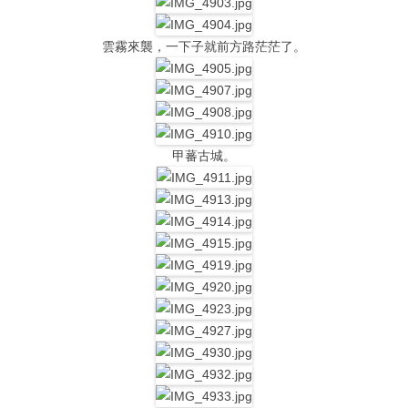
雲霧來襲，一下子就前方路茫茫了。
甲蕃古城。