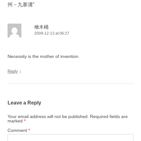
州－九寨溝
”
檜木桶
2009-12-13 at 06:27
Necessity is the mother of invention.
↓
Reply
Leave a Reply
Your email address will not be published.
Required fields are
marked
*
Comment
*