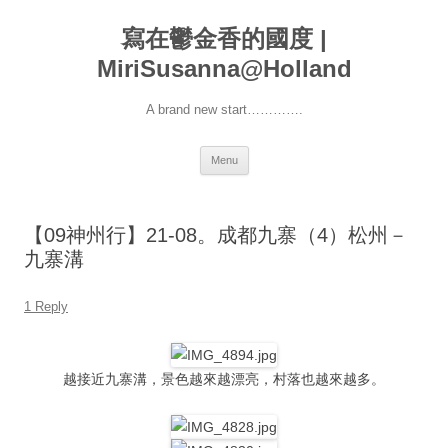
寫在鬱金香的國度 |
MiriSusanna@Holland
A brand new start………….
Skip
Menu
to
content
【09神州行】21-08。成都九寨（4）松州－
九寨溝
1 Reply
越接近九寨溝，景色越來越漂亮，村落也越來越多。