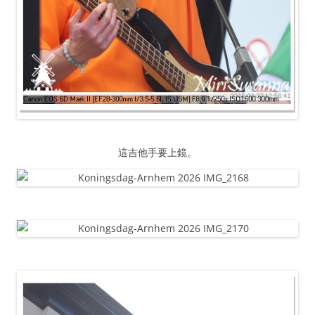
這吉他手要上鏡。