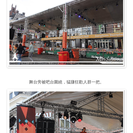
舞台旁被吧台圍繞，猛賺狂歡人群一把。