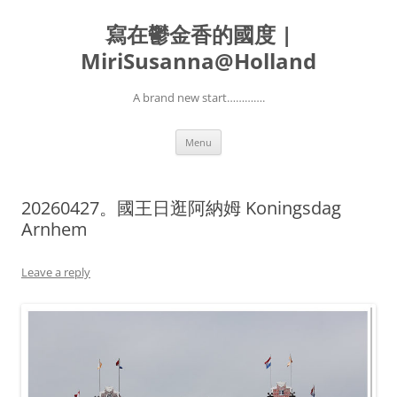
寫在鬱金香的國度 |
MiriSusanna@Holland
A brand new start………….
Skip
Menu
to
content
20260427。國王日逛阿納姆 Koningsdag
Arnhem
Leave a reply