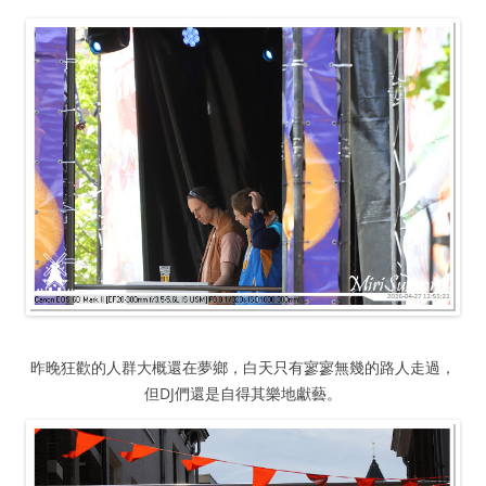
昨晚狂歡的人群大概還在夢鄉，白天只有寥寥無幾的路人走過，
但DJ們還是自得其樂地獻藝。