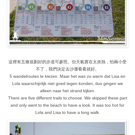
這裡有五條規劃好的步道可參照。但天氣實在太炎熱，怕兩小受
不了，我們決定去沙灘看看就好。
5 wandelroutes te kiezen. Maar het was zo warm dat Lisa en
Lola waarschijnlijk niet goed tegen konden, dus gingen we
alleen naar het strand kijken.
There are five different trails to choose. We skipped these part
and only went to the beach to have a look. It was too hot for
Lola and Lisa to have a long walk.