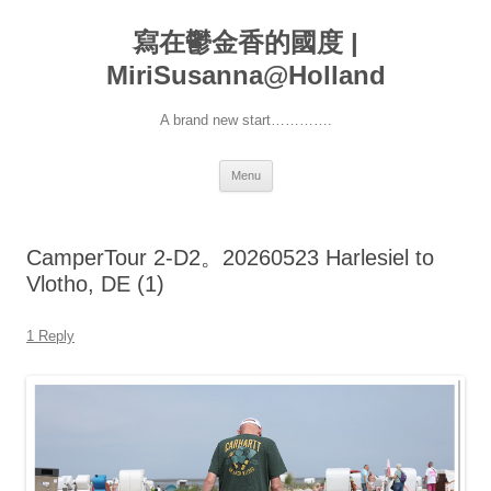
寫在鬱金香的國度 |
MiriSusanna@Holland
A brand new start………….
Skip
Menu
to
content
CamperTour 2-D2。20260523 Harlesiel to
Vlotho, DE (1)
1 Reply