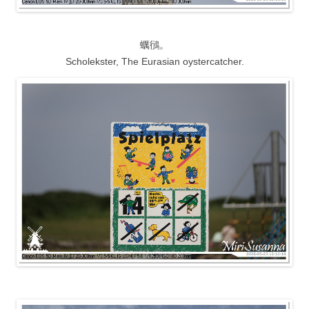
蠣鴴。
Scholekster, The Eurasian oystercatcher.