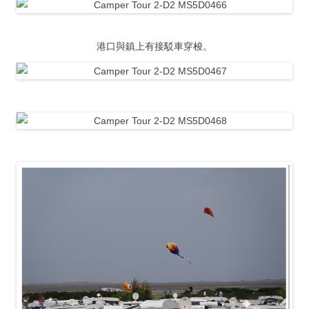
港口與鎮上有接駁車穿梭。