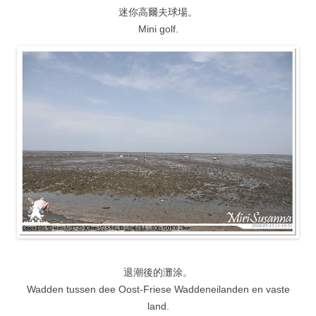
迷你高爾夫球場。
Mini golf.
退潮後的灘涂。
Wadden tussen dee Oost-Friese Waddeneilanden en vaste
land.