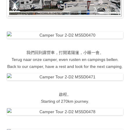
我們回到露營車，打開遮陽篷，小睡一會。
Terug naar onze camper, even rusten en campings bellen.
Back to our camper, have a rest and look for the next camping.
啟程。
Starting of 270km journey.