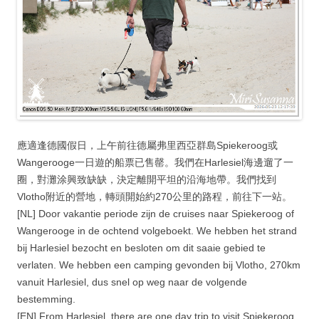
應適逢德國假日，上午前往德屬弗里西亞群島Spiekeroog或
Wangerooge一日遊的船票已售罄。我們在Harlesiel海邊遛了一
圈，對灘涂興致缺缺，決定離開平坦的沿海地帶。我們找到
Vlotho附近的營地，轉頭開始約270公里的路程，前往下一站。
[NL] Door vakantie periode zijn de cruises naar Spiekeroog of
Wangerooge in de ochtend volgeboekt. We hebben het strand
bij Harlesiel bezocht en besloten om dit saaie gebied te
verlaten. We hebben een camping gevonden bij Vlotho, 270km
vanuit Harlesiel, dus snel op weg naar de volgende
bestemming.
[EN] From Harlesiel, there are one day trip to visit Spiekeroog