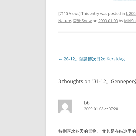
[7115 Views] This entry was posted in
L 200
Nature
,
雪景 Snow
on
2009-01-03
by
MiriS
Post
←
26-12。聖誕節次日2e Kerstdag
navigation
3 thoughts on “
31-12。Gennep
bb
2009-01-08 at 07:20
特别喜欢冬天的景物。 尤其是在结冰里