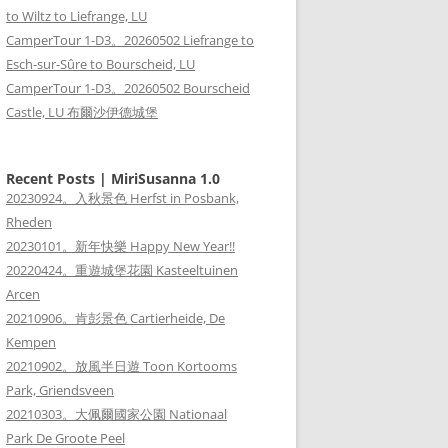
to Wiltz to Liefrange, LU
CamperTour 1-D3。20260502 Liefrange to
Esch-sur-Sûre to Bourscheid, LU
CamperTour 1-D3。20260502 Bourscheid
Castle, LU 布爾沙伊德城堡
Recent Posts | MiriSusanna 1.0
20230924。入秋景色 Herfst in Posbank,
Rheden
20230101。新年快樂 Happy New Year!!
20220424。重遊城堡花園 Kasteeltuinen
Arcen
20210906。肯彭景色 Cartierheide, De
Kempen
20210902。放風半日遊 Toon Kortooms
Park, Griendsveen
20210303。大佩爾國家公園 Nationaal
Park De Groote Peel