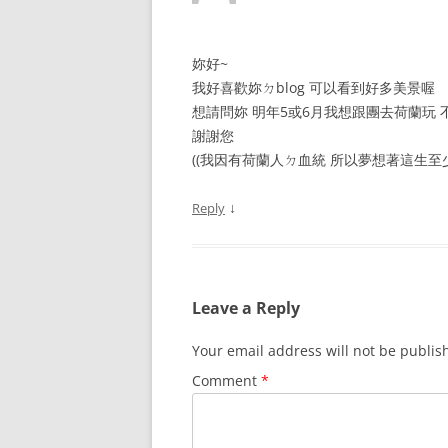
妳好~
我好喜歡妳ㄉblog 可以看到好多美景喔
想請問妳 明年5或6月我想跟團去荷蘭玩
謝謝您
((我因有荷蘭人ㄉ血統 所以夢想著這生至
↓
Reply
Leave a Reply
Your email address will not be publis
Comment
*