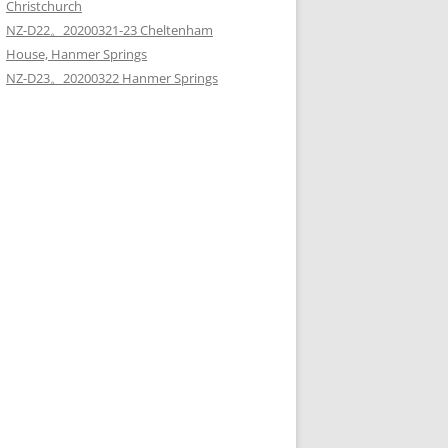
Christchurch
NZ-D22。20200321-23 Cheltenham
House, Hanmer Springs
NZ-D23。20200322 Hanmer Springs