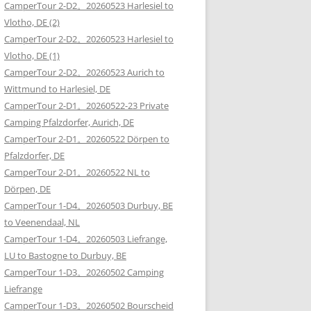
CamperTour 2-D2。20260523 Harlesiel to
Vlotho, DE (2)
CamperTour 2-D2。20260523 Harlesiel to
Vlotho, DE (1)
CamperTour 2-D2。20260523 Aurich to
Wittmund to Harlesiel, DE
CamperTour 2-D1。20260522-23 Private
Camping Pfalzdorfer, Aurich, DE
CamperTour 2-D1。20260522 Dörpen to
Pfalzdorfer, DE
CamperTour 2-D1。20260522 NL to
Dörpen, DE
CamperTour 1-D4。20260503 Durbuy, BE
to Veenendaal, NL
CamperTour 1-D4。20260503 Liefrange,
LU to Bastogne to Durbuy, BE
CamperTour 1-D3。20260502 Camping
Liefrange
CamperTour 1-D3。20260502 Bourscheid