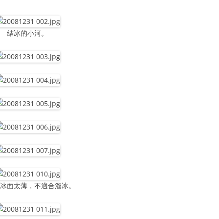
結冰的小河。
！冰面太薄，不適合溜冰。