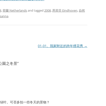
8
,
荷蘭 Netherlands
and tagged
2008
,
恩荷芬 Eindhoven
,
自然
usanna
.
01-01。我家附近的跨年煙花秀
→
er公園之冬景
”
的绿叶。可否多拍一些冬天的景物？