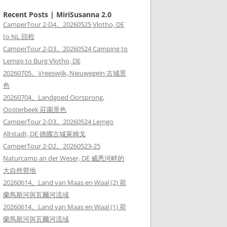
Recent Posts | MiriSusanna 2.0
CamperTour 2-D4。20260525 Vlotho, DE
to NL 回程
CamperTour 2-D3。20260524 Camping to
Lemgo to Burg Vlotho, DE
20260705。Vreeswijk, Nieuwegein 古城景
色
20260704。Landgoed Oorsprong,
Oosterbeek 莊園景色
CamperTour 2-D3。20260524 Lemgo
Altstadt, DE 德國古城萊姆戈
CamperTour 2-D2。20260523-25
Naturcamp an der Weser, DE 威悉河畔的
大自然營地
20260614。Land van Maas en Waal (2) 荷
蘭馬斯河與瓦爾河流域
20260614。Land van Maas en Waal (1) 荷
蘭馬斯河與瓦爾河流域