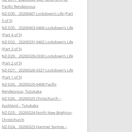
Pacific Rendezvous
NZ-D39。20200407 Lockdown’s Life (Part
5 of 5)
NZ-D35。20200403-0406 Lockdown’s Life
(Part 4 of 5)
NZ-D32。20200331-0402 Lockdown’s Life
(Part 3 of 5)
NZ-D29。20200328-0330 Lockdown’s Life
(Part 2 of 5)
NZ-D27。20200326-0327 Lockdown’s Life
(Part 1 of 5)
NZ-D26。20200325-0408 Pacific
Rendezvous, Tutukaka
NZ-D26。20200325 Christchurch –
Auckland – Tutukaka
NZ-D25。20200324 North New Brighton,
Christchurch
NZ-D24。20200323 Hanmer Springs –