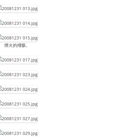
煙火的殘骸。