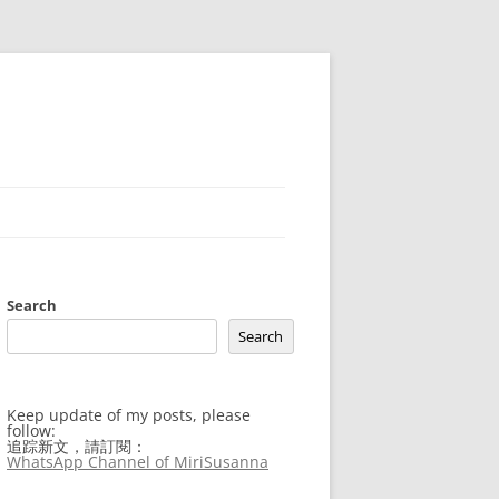
Search
Search
Keep update of my posts, please
follow:
追踪新文，請訂閱：
WhatsApp Channel of MiriSusanna