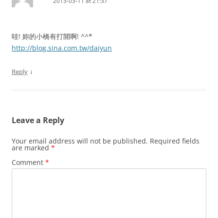
2013-03-11 at 21:37
哇! 妳的小橋有打開啊! ^^*
http://blog.sina.com.tw/daiyun
↓
Reply
Leave a Reply
Your email address will not be published.
Required fields
are marked
*
Comment
*