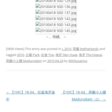
～。待續。～
[5856 Views] This entry was posted in
L 2010
,
荷蘭 Netherlands
and
tagged
2010
,
公園 Park
,
出遊 Trip
,
海牙 Den Haag
,
海牙 The Hague
,
荷蘭小人國 Madurodam
on
2010-04-24
by
MiriSusanna
.
Post
←
【10JC】18-04。往返海牙途
【10JC】18-04。荷蘭小人國
navigation
中
Madurodam（2）
→