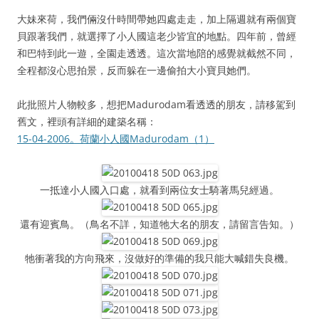
大妹來荷，我們倆沒什時間帶她四處走走，加上隔週就有兩個寶
貝跟著我們，就選擇了小人國這老少皆宜的地點。四年前，曾經
和巴特到此一遊，全園走透透。這次當地陪的感覺就截然不同，
全程都沒心思拍景，反而躲在一邊偷拍大小寶貝她們。
此批照片人物較多，想把Madurodam看透透的朋友，請移駕到
舊文，裡頭有詳細的建築名稱：
15-04-2006。荷蘭小人國Madurodam（1）
一抵達小人國入口處，就看到兩位女士騎著馬兒經過。
還有迎賓鳥。（鳥名不詳，知道牠大名的朋友，請留言告知。）
牠衝著我的方向飛來，沒做好的準備的我只能大喊錯失良機。