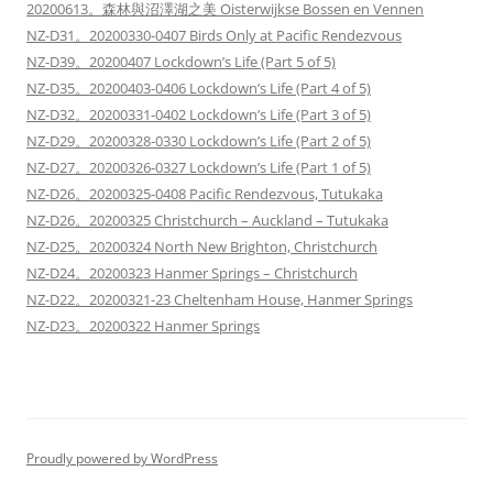
20200613。森林與沼澤湖之美 Oisterwijkse Bossen en Vennen
NZ-D31。20200330-0407 Birds Only at Pacific Rendezvous
NZ-D39。20200407 Lockdown’s Life (Part 5 of 5)
NZ-D35。20200403-0406 Lockdown’s Life (Part 4 of 5)
NZ-D32。20200331-0402 Lockdown’s Life (Part 3 of 5)
NZ-D29。20200328-0330 Lockdown’s Life (Part 2 of 5)
NZ-D27。20200326-0327 Lockdown’s Life (Part 1 of 5)
NZ-D26。20200325-0408 Pacific Rendezvous, Tutukaka
NZ-D26。20200325 Christchurch – Auckland – Tutukaka
NZ-D25。20200324 North New Brighton, Christchurch
NZ-D24。20200323 Hanmer Springs – Christchurch
NZ-D22。20200321-23 Cheltenham House, Hanmer Springs
NZ-D23。20200322 Hanmer Springs
Proudly powered by WordPress