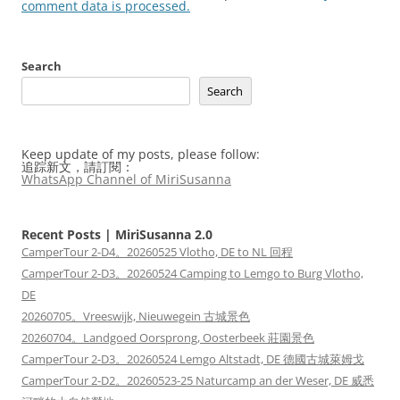
comment data is processed.
Search
Search
Keep update of my posts, please follow:
追踪新文，請訂閱：
WhatsApp Channel of MiriSusanna
Recent Posts | MiriSusanna 2.0
CamperTour 2-D4。20260525 Vlotho, DE to NL 回程
CamperTour 2-D3。20260524 Camping to Lemgo to Burg Vlotho,
DE
20260705。Vreeswijk, Nieuwegein 古城景色
20260704。Landgoed Oorsprong, Oosterbeek 莊園景色
CamperTour 2-D3。20260524 Lemgo Altstadt, DE 德國古城萊姆戈
CamperTour 2-D2。20260523-25 Naturcamp an der Weser, DE 威悉