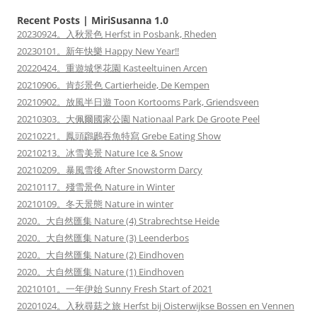
Recent Posts | MiriSusanna 1.0
20230924。入秋景色 Herfst in Posbank, Rheden
20230101。新年快樂 Happy New Year!!
20220424。重遊城堡花園 Kasteeltuinen Arcen
20210906。肯彭景色 Cartierheide, De Kempen
20210902。放風半日遊 Toon Kortooms Park, Griendsveen
20210303。大佩爾國家公園 Nationaal Park De Groote Peel
20210221。鳳頭鸊鷉吞魚特寫 Grebe Eating Show
20210213。冰雪美景 Nature Ice & Snow
20210209。暴風雪後 After Snowstorm Darcy
20210117。殘雪景色 Nature in Winter
20210109。冬天景態 Nature in winter
2020。大自然匯集 Nature (4) Strabrechtse Heide
2020。大自然匯集 Nature (3) Leenderbos
2020。大自然匯集 Nature (2) Eindhoven
2020。大自然匯集 Nature (1) Eindhoven
20210101。一年伊始 Sunny Fresh Start of 2021
20201024。入秋尋菇之旅 Herfst bij Oisterwijkse Bossen en Vennen