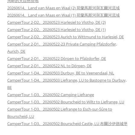
河畔的大自然營地
20260614。Land van Maas en Waal (2) 荷蘭馬斯河與瓦爾河流域
20260614。Land van Maas en Waal (1) 荷蘭馬斯河與瓦爾河流域
CamperTour 2-D2。20260523 Harlesiel to Vlotho, DE (2)
CamperTour 2-D2。20260523 Harlesiel to Vlotho, DE (1)
CamperTour 2-D2。20260523 Aurich to Wittmund to Harlesiel, DE
CamperTour 2-D1。20260522-23 Private Camping Pfalzdorfer,
Aurich, DE
CamperTour 2-D1。20260522 Dörpen to Pfalzdorfer, DE
CamperTour 2-D1。20260522 NL to Dörpen, DE
CamperTour 1-D4。20260503 Durbuy, BE to Veenendaal, NL
CamperTour 1-D4。20260503 Liefrange, LU to Bastogne to Durbuy,
BE
CamperTour 1-D3。20260502 Camping Liefrange
CamperTour 1-D3。20260502 Bourscheid to Wiltz to Liefrange, LU
CamperTour 1-D3。20260502 Liefrange to Esch-sur-Sûre to
Bourscheid, LU
CamperTour 1-D3。20260502 Bourscheid Castle, LU 布爾沙伊德城堡