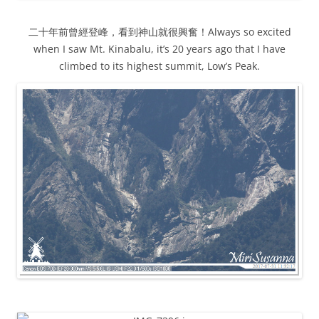
二十年前曾經登峰，看到神山就很興奮！Always so excited
when I saw Mt. Kinabalu, it’s 20 years ago that I have
climbed to its highest summit, Low’s Peak.