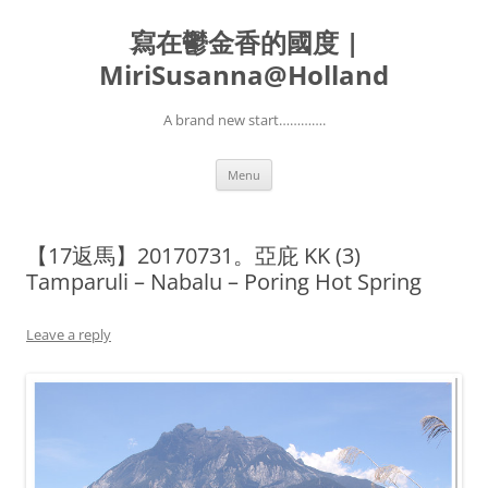
寫在鬱金香的國度 |
MiriSusanna@Holland
A brand new start………….
Skip
Menu
to
content
【17返馬】20170731。亞庇 KK (3)
Tamparuli – Nabalu – Poring Hot Spring
Leave a reply