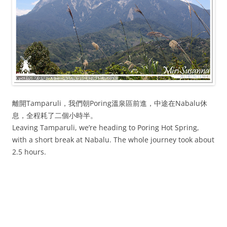
離開Tamparuli，我們朝Poring溫泉區前進，中途在Nabalu休
息，全程耗了二個小時半。
Leaving Tamparuli, we’re heading to Poring Hot Spring,
with a short break at Nabalu. The whole journey took about
2.5 hours.