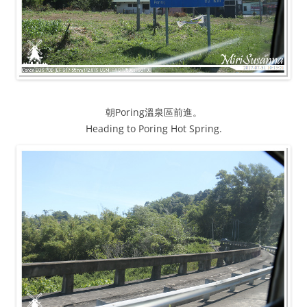
朝Poring溫泉區前進。
Heading to Poring Hot Spring.