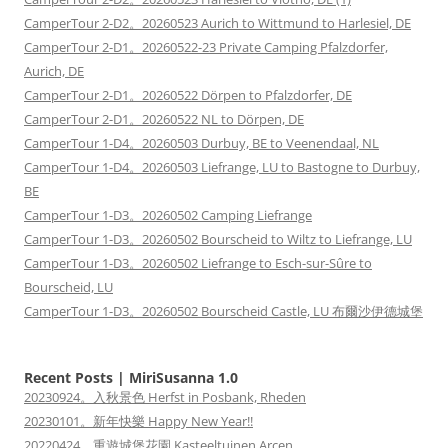
CamperTour 2-D2。20260523 Aurich to Wittmund to Harlesiel, DE
CamperTour 2-D1。20260522-23 Private Camping Pfalzdorfer,
Aurich, DE
CamperTour 2-D1。20260522 Dörpen to Pfalzdorfer, DE
CamperTour 2-D1。20260522 NL to Dörpen, DE
CamperTour 1-D4。20260503 Durbuy, BE to Veenendaal, NL
CamperTour 1-D4。20260503 Liefrange, LU to Bastogne to Durbuy,
BE
CamperTour 1-D3。20260502 Camping Liefrange
CamperTour 1-D3。20260502 Bourscheid to Wiltz to Liefrange, LU
CamperTour 1-D3。20260502 Liefrange to Esch-sur-Sûre to
Bourscheid, LU
CamperTour 1-D3。20260502 Bourscheid Castle, LU 布爾沙伊德城堡
Recent Posts | MiriSusanna 1.0
20230924。入秋景色 Herfst in Posbank, Rheden
20230101。新年快樂 Happy New Year!!
20220424。重遊城堡花園 Kasteeltuinen Arcen