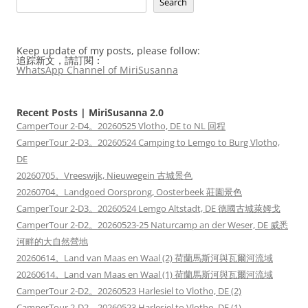
Search
Keep update of my posts, please follow:
追踪新文，請訂閱：
WhatsApp Channel of MiriSusanna
Recent Posts | MiriSusanna 2.0
CamperTour 2-D4。20260525 Vlotho, DE to NL 回程
CamperTour 2-D3。20260524 Camping to Lemgo to Burg Vlotho,
DE
20260705。Vreeswijk, Nieuwegein 古城景色
20260704。Landgoed Oorsprong, Oosterbeek 莊園景色
CamperTour 2-D3。20260524 Lemgo Altstadt, DE 德國古城萊姆戈
CamperTour 2-D2。20260523-25 Naturcamp an der Weser, DE 威悉
河畔的大自然營地
20260614。Land van Maas en Waal (2) 荷蘭馬斯河與瓦爾河流域
20260614。Land van Maas en Waal (1) 荷蘭馬斯河與瓦爾河流域
CamperTour 2-D2。20260523 Harlesiel to Vlotho, DE (2)
CamperTour 2-D2。20260523 Harlesiel to Vlotho, DE (1)