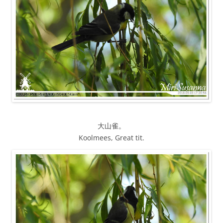
大山雀。
Koolmees, Great tit.