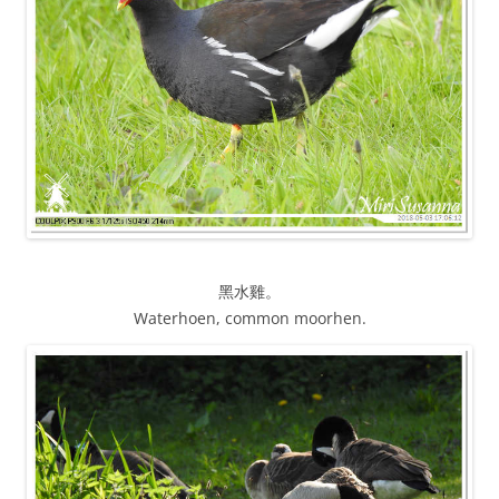
黑水雞。
Waterhoen, common moorhen.