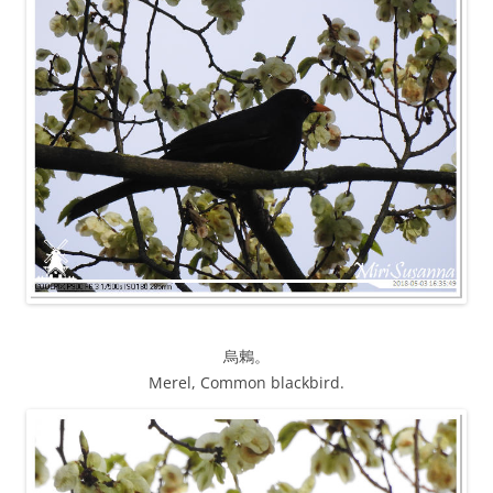
烏鶇。
Merel, Common blackbird.