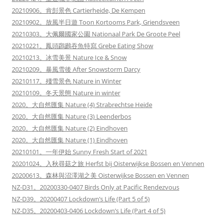
20210906。肯彭景色 Cartierheide, De Kempen
20210902。放風半日遊 Toon Kortooms Park, Griendsveen
20210303。大佩爾國家公園 Nationaal Park De Groote Peel
20210221。鳳頭鸊鷉吞魚特寫 Grebe Eating Show
20210213。冰雪美景 Nature Ice & Snow
20210209。暴風雪後 After Snowstorm Darcy
20210117。殘雪景色 Nature in Winter
20210109。冬天景態 Nature in winter
2020。大自然匯集 Nature (4) Strabrechtse Heide
2020。大自然匯集 Nature (3) Leenderbos
2020。大自然匯集 Nature (2) Eindhoven
2020。大自然匯集 Nature (1) Eindhoven
20210101。一年伊始 Sunny Fresh Start of 2021
20201024。入秋尋菇之旅 Herfst bij Oisterwijkse Bossen en Vennen
20200613。森林與沼澤湖之美 Oisterwijkse Bossen en Vennen
NZ-D31。20200330-0407 Birds Only at Pacific Rendezvous
NZ-D39。20200407 Lockdown’s Life (Part 5 of 5)
NZ-D35。20200403-0406 Lockdown’s Life (Part 4 of 5)