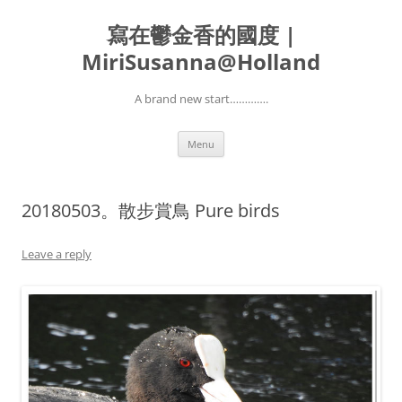
寫在鬱金香的國度 |
MiriSusanna@Holland
A brand new start………….
Skip
Menu
to
content
20180503。散步賞鳥 Pure birds
Leave a reply