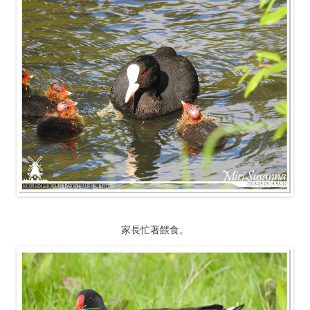
家長忙著餵食。