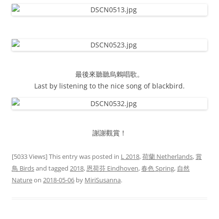
最後來聽聽烏鶇唱歌。
Last by listening to the nice song of blackbird.
謝謝觀賞！
[5033 Views] This entry was posted in
L 2018
,
荷蘭 Netherlands
,
賞
鳥 Birds
and tagged
2018
,
恩荷芬 Eindhoven
,
春色 Spring
,
自然
Nature
on
2018-05-06
by
MiriSusanna
.