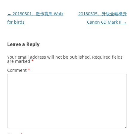
Post
←
20180501。散步賞鳥 Walk
20180505。升級全幅機身
navigation
for birds
Canon 6D Mark II
→
Leave a Reply
Your email address will not be published.
Required fields
are marked
*
Comment
*