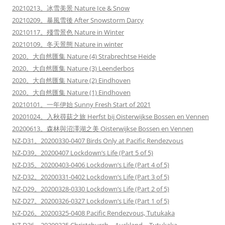
20210213。冰雪美景 Nature Ice & Snow
20210209。暴風雪後 After Snowstorm Darcy
20210117。殘雪景色 Nature in Winter
20210109。冬天景態 Nature in winter
2020。大自然匯集 Nature (4) Strabrechtse Heide
2020。大自然匯集 Nature (3) Leenderbos
2020。大自然匯集 Nature (2) Eindhoven
2020。大自然匯集 Nature (1) Eindhoven
20210101。一年伊始 Sunny Fresh Start of 2021
20201024。入秋尋菇之旅 Herfst bij Oisterwijkse Bossen en Vennen
20200613。森林與沼澤湖之美 Oisterwijkse Bossen en Vennen
NZ-D31。20200330-0407 Birds Only at Pacific Rendezvous
NZ-D39。20200407 Lockdown’s Life (Part 5 of 5)
NZ-D35。20200403-0406 Lockdown’s Life (Part 4 of 5)
NZ-D32。20200331-0402 Lockdown’s Life (Part 3 of 5)
NZ-D29。20200328-0330 Lockdown’s Life (Part 2 of 5)
NZ-D27。20200326-0327 Lockdown’s Life (Part 1 of 5)
NZ-D26。20200325-0408 Pacific Rendezvous, Tutukaka