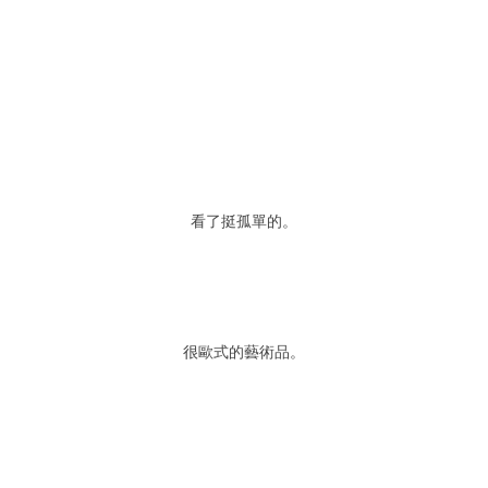
看了挺孤單的。
很歐式的藝術品。