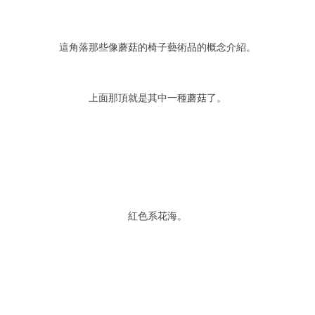
這角落那些像蘑菇的椅子藝術品的概念介紹。
上面那頂就是其中一種蘑菇了。
紅色系花海。