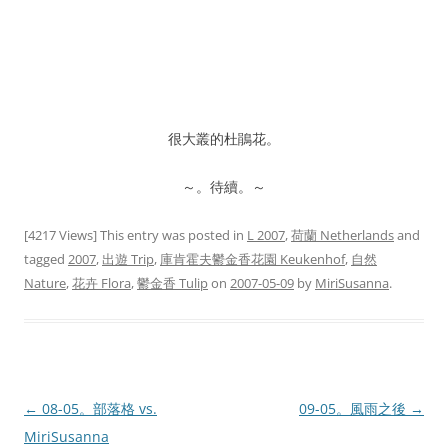
很大叢的杜鵑花。
～。待續。～
[4217 Views] This entry was posted in
L 2007
,
荷蘭 Netherlands
and
tagged
2007
,
出遊 Trip
,
庫肯霍夫鬱金香花園 Keukenhof
,
自然
Nature
,
花卉 Flora
,
鬱金香 Tulip
on
2007-05-09
by
MiriSusanna
.
Post
←
08-05。部落格 vs.
09-05。風雨之後
→
navigation
MiriSusanna