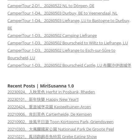
CamperTour 2-D1。20260522 NL to Dörpen, DE
CamperTour 1-D4。20260503 Durbuy, BE to Veenendaal, NL
CamperTour 1-D4。20260503 Liefrange, LU to Bastogne to Durbuy,
BE
CamperTour 1-D3。20260502 Camping Liefrange
CamperTour 1-D3。20260502 Bourscheid to Wiltz to Liefrange, LU
CamperTour 1-D3。20260502 Liefrange to Esch-sur-Sûre to
Bourscheid, LU
CamperTour 1-D3。20260502 Bourscheid Castle, LU 布爾沙伊德城堡
Recent Posts | MiriSusanna 1.0
20230924。入秋景色 Herfst in Posbank, Rheden
20230101。新年快樂 Happy New Year!!
20220424。重遊城堡花園 Kasteeltuinen Arcen
20210906。肯彭景色 Cartierheide, De Kempen
20210902。放風半日遊 Toon Kortooms Park, Griendsveen
20210303。大佩爾國家公園 Nationaal Park De Groote Peel
20210221。鳳頭鸊鷉吞魚特寫 Grebe Eating Show