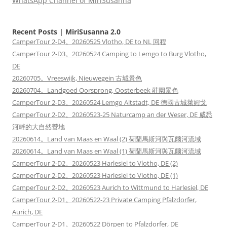
WhatsApp Channel of MiriSusanna
Recent Posts | MiriSusanna 2.0
CamperTour 2-D4。20260525 Vlotho, DE to NL 回程
CamperTour 2-D3。20260524 Camping to Lemgo to Burg Vlotho,
DE
20260705。Vreeswijk, Nieuwegein 古城景色
20260704。Landgoed Oorsprong, Oosterbeek 莊園景色
CamperTour 2-D3。20260524 Lemgo Altstadt, DE 德國古城萊姆戈
CamperTour 2-D2。20260523-25 Naturcamp an der Weser, DE 威悉
河畔的大自然營地
20260614。Land van Maas en Waal (2) 荷蘭馬斯河與瓦爾河流域
20260614。Land van Maas en Waal (1) 荷蘭馬斯河與瓦爾河流域
CamperTour 2-D2。20260523 Harlesiel to Vlotho, DE (2)
CamperTour 2-D2。20260523 Harlesiel to Vlotho, DE (1)
CamperTour 2-D2。20260523 Aurich to Wittmund to Harlesiel, DE
CamperTour 2-D1。20260522-23 Private Camping Pfalzdorfer,
Aurich, DE
CamperTour 2-D1。20260522 Dörpen to Pfalzdorfer, DE