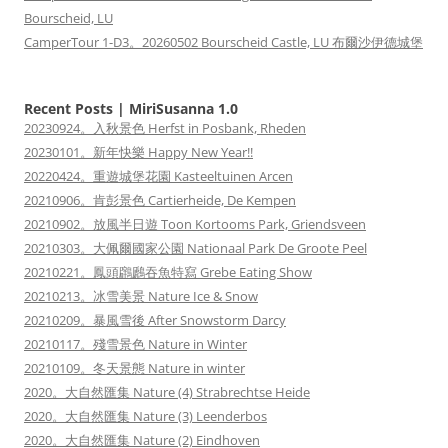
Bourscheid, LU
CamperTour 1-D3。20260502 Bourscheid Castle, LU 布爾沙伊德城堡
Recent Posts | MiriSusanna 1.0
20230924。入秋景色 Herfst in Posbank, Rheden
20230101。新年快樂 Happy New Year!!
20220424。重遊城堡花園 Kasteeltuinen Arcen
20210906。肯彭景色 Cartierheide, De Kempen
20210902。放風半日遊 Toon Kortooms Park, Griendsveen
20210303。大佩爾國家公園 Nationaal Park De Groote Peel
20210221。鳳頭鸊鷉吞魚特寫 Grebe Eating Show
20210213。冰雪美景 Nature Ice & Snow
20210209。暴風雪後 After Snowstorm Darcy
20210117。殘雪景色 Nature in Winter
20210109。冬天景態 Nature in winter
2020。大自然匯集 Nature (4) Strabrechtse Heide
2020。大自然匯集 Nature (3) Leenderbos
2020。大自然匯集 Nature (2) Eindhoven