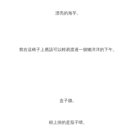
漂亮的海芋。
窩在這椅子上應該可以輕易渡過一個懶洋洋的下午。
盒子牆。
樹上掛的是茄子唷。