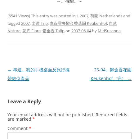
～。待續。～
[5541 Views] This entry was posted in
L 2007
,
荷蘭 Netherlands
and
tagged
2007
,
出遊 Trip
,
庫肯霍夫鬱金香花園 Keukenhof
,
自然
Nature
,
花卉 Flora
,
鬱金香 Tulip
on
2007-06-04
by
MiriSusanna
.
Post
←
串連。我的手機桌面及旅行攜
26-04。鬱金香花園
navigation
帶數位產品
Keukenhof（完）
→
Leave a Reply
Your email address will not be published.
Required fields
are marked
*
Comment
*