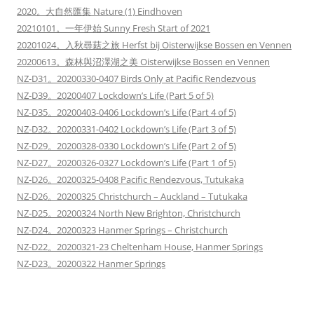
2020。大自然匯集 Nature (1) Eindhoven
20210101。一年伊始 Sunny Fresh Start of 2021
20201024。入秋尋菇之旅 Herfst bij Oisterwijkse Bossen en Vennen
20200613。森林與沼澤湖之美 Oisterwijkse Bossen en Vennen
NZ-D31。20200330-0407 Birds Only at Pacific Rendezvous
NZ-D39。20200407 Lockdown’s Life (Part 5 of 5)
NZ-D35。20200403-0406 Lockdown’s Life (Part 4 of 5)
NZ-D32。20200331-0402 Lockdown’s Life (Part 3 of 5)
NZ-D29。20200328-0330 Lockdown’s Life (Part 2 of 5)
NZ-D27。20200326-0327 Lockdown’s Life (Part 1 of 5)
NZ-D26。20200325-0408 Pacific Rendezvous, Tutukaka
NZ-D26。20200325 Christchurch – Auckland – Tutukaka
NZ-D25。20200324 North New Brighton, Christchurch
NZ-D24。20200323 Hanmer Springs – Christchurch
NZ-D22。20200321-23 Cheltenham House, Hanmer Springs
NZ-D23。20200322 Hanmer Springs