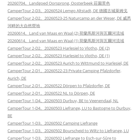
20260704。Landgoed Oorsprong, Oosterbeek 莊園景色
CamperTour 2-D3。20260524 Lemgo Altstadt, DE 德國古城萊姆戈
CamperTour 2-D2。20260523-25 Naturcamp an der Weser, DE 威悉
河畔的大自然營地
20260614。Land van Maas en Waal (2) 荷蘭馬斯河與瓦爾河流域
20260614。Land van Maas en Waal (1) 荷蘭馬斯河與瓦爾河流域
CamperTour 2-D2。20260523 Harlesiel to Vlotho, DE (2)
CamperTour 2-D2。20260523 Harlesiel to Vlotho, DE (1)
CamperTour 2-D2。20260523 Aurich to Wittmund to Harlesiel, DE
CamperTour 2-D1。20260522-23 Private Camping Pfalzdorfer,
Aurich, DE
CamperTour 2-D1。20260522 Dörpen to Pfalzdorfer, DE
CamperTour 2-D1。20260522 NL to Dörpen, DE
CamperTour 1-D4。20260503 Durbuy, BE to Veenendaal, NL
CamperTour 1-D4。20260503 Liefrange, LU to Bastogne to Durbuy,
BE
CamperTour 1-D3。20260502 Camping Liefrange
CamperTour 1-D3。20260502 Bourscheid to Wiltz to Liefrange, LU
CamperTour 1-D3。20260502 Liefrange to Esch-sur-Sûre to