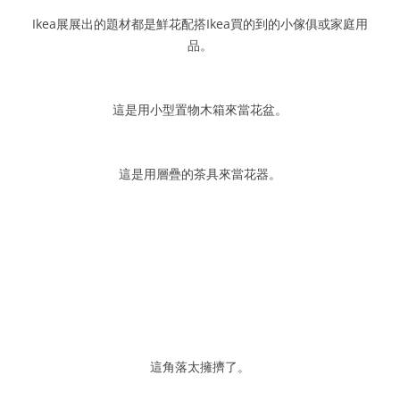
Ikea展展出的題材都是鮮花配搭Ikea買的到的小傢俱或家庭用
品。
這是用小型置物木箱來當花盆。
這是用層疊的茶具來當花器。
這角落太擁擠了。