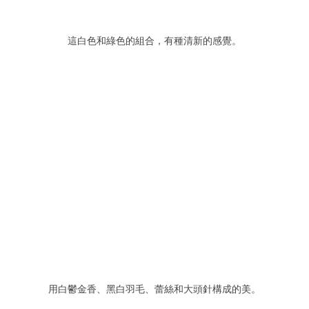
這白色和綠色的組合，有種清新的感覺。
用白鬱金香
羽毛
蕾絲和大頭針構成的美。
、黑白
、