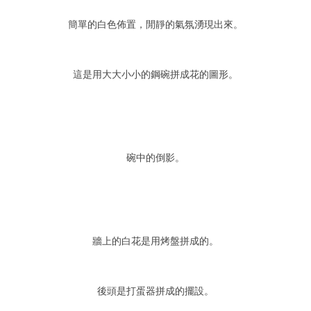
簡單的白色佈置，閒靜的氣氛湧現出來。
這是用大大小小的鋼碗拼成花的圖形。
碗中的倒影。
牆上的白花是用烤盤拼成的。
後頭是打蛋器拼成的擺設。