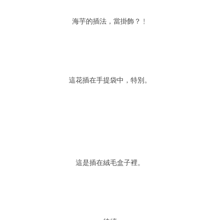
海芋的插法，當掛飾？﹗
這花插在手提袋中，特別。
這是插在絨毛盒子裡。