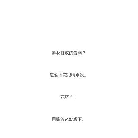
鮮花拼成的蛋糕？
這盆插花很特別說。
花塔？﹗
用吸管來點綴下。