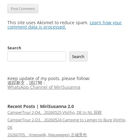
This site uses Akismet to reduce spam.
Learn how your
comment data is processed.
Search
Search
Keep update of my posts, please follow:
追踪新文，請訂閱：
WhatsApp Channel of MiriSusanna
Recent Posts | MiriSusanna 2.0
CamperTour 2-D4。20260525 Vlotho, DE to NL 回程
CamperTour 2-D3。20260524 Camping to Lemgo to Burg Vlotho,
DE
20260705。Vreeswijk, Nieuwegein 古城景色