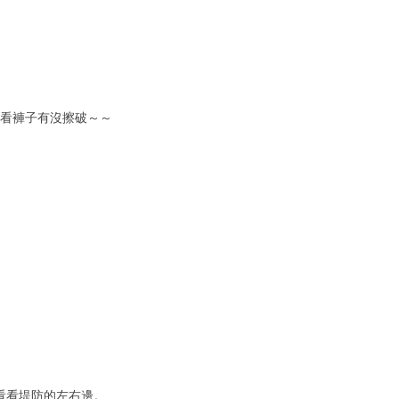
看看褲子有沒擦破～～
看看堤防的左右邊。