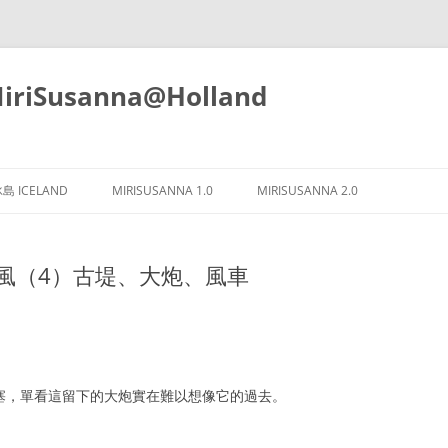
iSusanna@Holland
Skip
to
島 ICELAND
MIRISUSANNA 1.0
MIRISUSANNA 2.0
content
en吹海風（4）古堤、大炮、風車
軍事要塞，單看這留下的大炮實在難以想像它的過去。