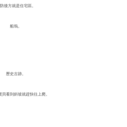
堤防後方就是住宅區。
船塢。
歷史古跡。
寶貝看到斜坡就趕快往上爬。