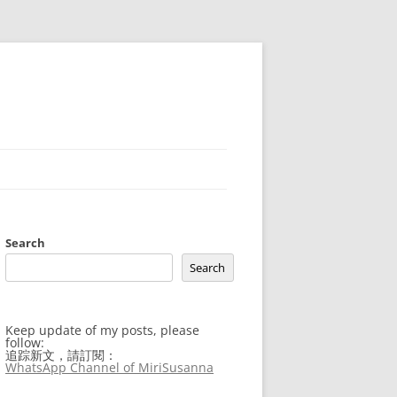
Search
Search
Keep update of my posts, please
follow:
追踪新文，請訂閱：
WhatsApp Channel of MiriSusanna