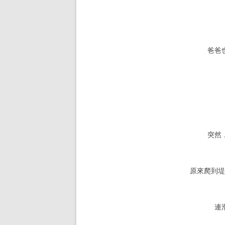
爸爸
突然
原來爬到
連