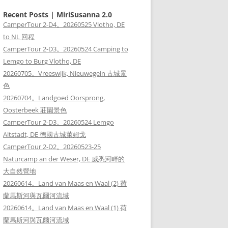
Recent Posts | MiriSusanna 2.0
CamperTour 2-D4。20260525 Vlotho, DE
to NL 回程
CamperTour 2-D3。20260524 Camping to
Lemgo to Burg Vlotho, DE
20260705。Vreeswijk, Nieuwegein 古城景
色
20260704。Landgoed Oorsprong,
Oosterbeek 莊園景色
CamperTour 2-D3。20260524 Lemgo
Altstadt, DE 德國古城萊姆戈
CamperTour 2-D2。20260523-25
Naturcamp an der Weser, DE 威悉河畔的
大自然營地
20260614。Land van Maas en Waal (2) 荷
蘭馬斯河與瓦爾河流域
20260614。Land van Maas en Waal (1) 荷
蘭馬斯河與瓦爾河流域