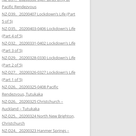
Pacific Rendezvous
NZ-D39。20200407 Lockdown’s Life (Part
5 of 5)
NZ-D35。20200403-0406 Lockdown’s Life
(Part 4 of 5)
NZ-D32。20200331-0402 Lockdown’s Life
(Part 3 of 5)
NZ-D29。20200328-0330 Lockdown’s Life
(Part 2 of 5)
NZ-D27。20200326-0327 Lockdown’s Life
(Part 1 of 5)
NZ-D26。20200325-0408 Pacific
Rendezvous, Tutukaka
NZ-D26。20200325 Christchurch –
Auckland – Tutukaka
NZ-D25。20200324 North New Brighton,
Christchurch
NZ-D24。20200323 Hanmer Springs –