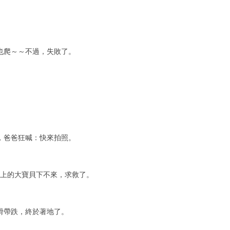
也爬～～不過，失敗了。
，爸爸狂喊：快來拍照。
堤上的大寶貝下不來，求救了。
滑帶跌，終於著地了。