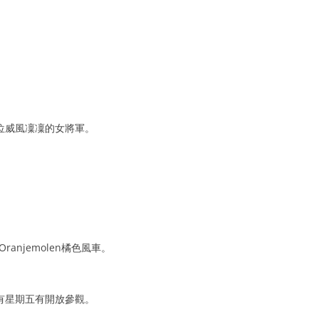
位威風凜凜的女將軍。
ranjemolen橘色風車。
有星期五有開放參觀。