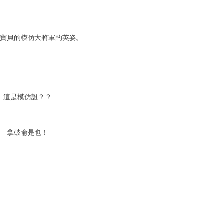
大寶貝的模仿大將軍的英姿。
這是模仿誰？？
拿破侖是也！