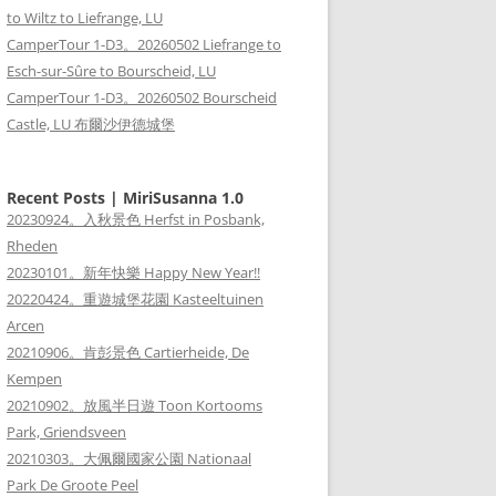
to Wiltz to Liefrange, LU
CamperTour 1-D3。20260502 Liefrange to
Esch-sur-Sûre to Bourscheid, LU
CamperTour 1-D3。20260502 Bourscheid
Castle, LU 布爾沙伊德城堡
Recent Posts | MiriSusanna 1.0
20230924。入秋景色 Herfst in Posbank,
Rheden
20230101。新年快樂 Happy New Year!!
20220424。重遊城堡花園 Kasteeltuinen
Arcen
20210906。肯彭景色 Cartierheide, De
Kempen
20210902。放風半日遊 Toon Kortooms
Park, Griendsveen
20210303。大佩爾國家公園 Nationaal
Park De Groote Peel