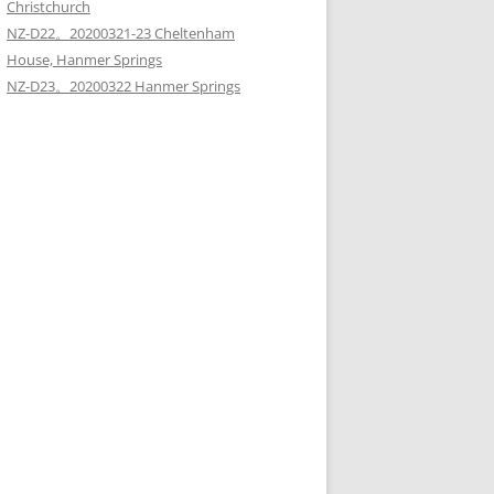
Christchurch
NZ-D22。20200321-23 Cheltenham
House, Hanmer Springs
NZ-D23。20200322 Hanmer Springs