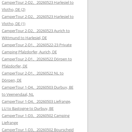
CamperTour 2-D2。20260523 Harlesiel to
Vlotho, DE (2)
CamperTour 2-D2。20260523 Harlesiel to
Vlotho, DE (1)
CamperTour 2-D2。20260523 Aurich to
Wittmund to Harlesiel, DE
CamperTour 2-D1。20260522-23 Private
Camping Pfalzdorfer, Aurich, DE
CamperTour 2-D1。20260522 Dörpen to
Pfalzdorfer, DE
CamperTour 2-D1。20260522 NL to
Dörpen, DE
CamperTour 1-D4。20260503 Durbuy, BE
to Veenendaal, NL
CamperTour 1-D4。20260503 Liefrange,
LU to Bastogne to Durbuy, BE
CamperTour 1-D3。20260502 Camping
Liefrange
CamperTour 1-D3。20260502 Bourscheid