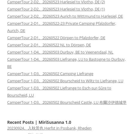
CamperTour 2-D2。20260523 Harlesiel to Vlotho, DE (2)
CamperTour 2-D2。20260523 Harlesiel to Vlotho, DE (1)
CamperTour 2-D2。20260523 Aurich to Wittmund to Harlesiel, DE
CamperTour 2-D1。20260522-23 Private Camping Pfalzdorfer,
Aurich, DE
CamperTour 2-D1。20260522 Dörpen to Pfalzdorfer, DE
CamperTour 2-D1。20260522 NL to Dörpen, DE
CamperTour 1-D4。20260503 Durbuy, BE to Veenendaal, NL
CamperTour 1-D4。20260503 Liefrange, LU to Bastogne to Durbuy,
BE
CamperTour 1-D3。20260502 Camping Liefrange
CamperTour 1-D3。20260502 Bourscheid to Wiltz to Liefrange, LU
CamperTour 1-D3。20260502 Liefrange to Esch-sur-Sûre to
Bourscheid, LU
CamperTour 1-D3。20260502 Bourscheid Castle, LU 布爾沙伊德城堡
Recent Posts | MiriSusanna 1.0
20230924。入秋景色 Herfst in Posbank, Rheden