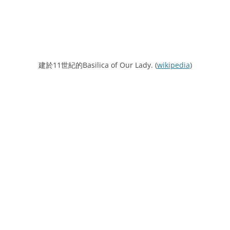
建於11世紀的Basilica of Our Lady. (
wikipedia
)