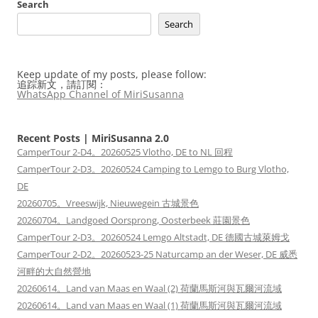
Search
Search
Keep update of my posts, please follow:
追踪新文，請訂閱：
WhatsApp Channel of MiriSusanna
Recent Posts | MiriSusanna 2.0
CamperTour 2-D4。20260525 Vlotho, DE to NL 回程
CamperTour 2-D3。20260524 Camping to Lemgo to Burg Vlotho,
DE
20260705。Vreeswijk, Nieuwegein 古城景色
20260704。Landgoed Oorsprong, Oosterbeek 莊園景色
CamperTour 2-D3。20260524 Lemgo Altstadt, DE 德國古城萊姆戈
CamperTour 2-D2。20260523-25 Naturcamp an der Weser, DE 威悉
河畔的大自然營地
20260614。Land van Maas en Waal (2) 荷蘭馬斯河與瓦爾河流域
20260614。Land van Maas en Waal (1) 荷蘭馬斯河與瓦爾河流域