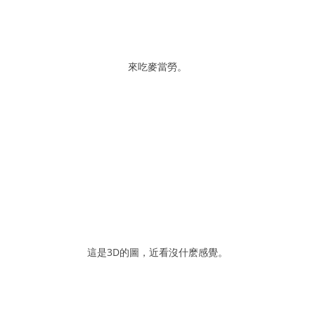
來吃麥當勞。
這是3D的圖，近看沒什麽感覺。