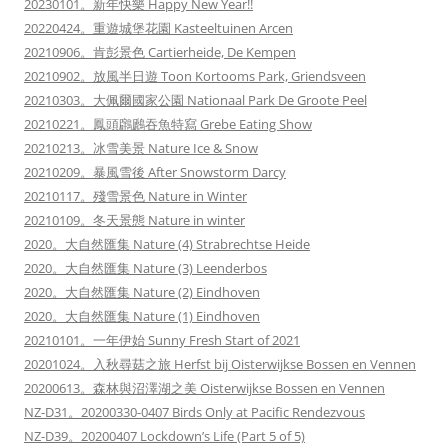
20230101。新年快樂 Happy New Year!!
20220424。重遊城堡花園 Kasteeltuinen Arcen
20210906。肯彭景色 Cartierheide, De Kempen
20210902。放風半日遊 Toon Kortooms Park, Griendsveen
20210303。大佩爾國家公園 Nationaal Park De Groote Peel
20210221。鳳頭鸊鷉吞魚特寫 Grebe Eating Show
20210213。冰雪美景 Nature Ice & Snow
20210209。暴風雪後 After Snowstorm Darcy
20210117。殘雪景色 Nature in Winter
20210109。冬天景態 Nature in winter
2020。大自然匯集 Nature (4) Strabrechtse Heide
2020。大自然匯集 Nature (3) Leenderbos
2020。大自然匯集 Nature (2) Eindhoven
2020。大自然匯集 Nature (1) Eindhoven
20210101。一年伊始 Sunny Fresh Start of 2021
20201024。入秋尋菇之旅 Herfst bij Oisterwijkse Bossen en Vennen
20200613。森林與沼澤湖之美 Oisterwijkse Bossen en Vennen
NZ-D31。20200330-0407 Birds Only at Pacific Rendezvous
NZ-D39。20200407 Lockdown’s Life (Part 5 of 5)