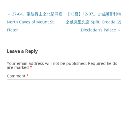
Post
←
27-04。聖彼得山之北部洞窟
【13夏】12-07。古城斯普利特
navigation
North Caves of Mount St.
之戴克里先宮 Split, Croatia (2)
Pieter
Diocletian’s Palace
→
Leave a Reply
Your email address will not be published.
Required fields
are marked
*
Comment
*