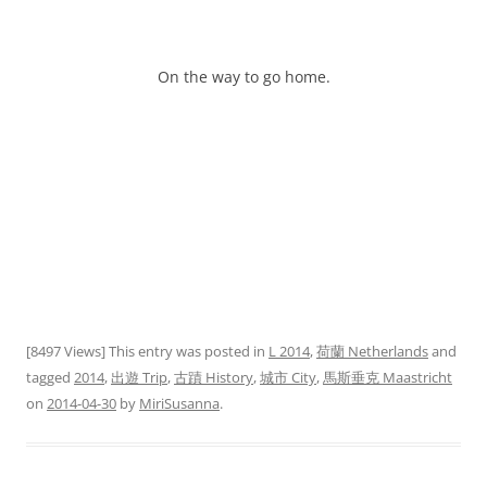
On the way to go home.
[8497 Views] This entry was posted in
L 2014
,
荷蘭 Netherlands
and
tagged
2014
,
出遊 Trip
,
古蹟 History
,
城市 City
,
馬斯垂克 Maastricht
on
2014-04-30
by
MiriSusanna
.